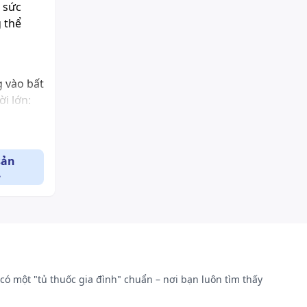
 sức
 thể
g vào bất
i lớn:
sản
.
có một "tủ thuốc gia đình" chuẩn – nơi bạn luôn tìm thấy