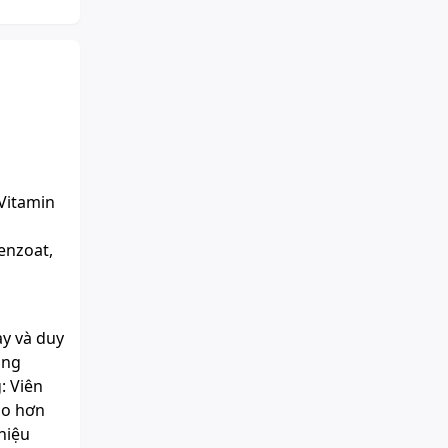
Vitamin
benzoat,
ày và duy
ọng
: Viên
ao hơn
hiệu