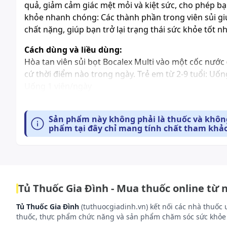
quả, giảm cảm giác mệt mỏi và kiệt sức, cho phép b
khỏe nhanh chóng: Các thành phần trong viên sủi gi
chất nặng, giúp bạn trở lại trạng thái sức khỏe tốt 
Cách dùng và liều dùng:
Hòa tan viên sủi bọt Bocalex Multi vào một cốc nước
cứ thời điểm nào trong ngày. Trẻ em từ 2-9 tuổi: Uốn
Uống 1 viên/ngày
Tác dụng phụ có thể gặp:
Chưa có thông tin
Sản phẩm này không phải là thuốc và không
phẩm tại đây chỉ mang tính chất tham khảo
Những lưu ý khi sử dụng:
Chưa có thông tin
Cách bảo quản:
Tủ Thuốc Gia Đình - Mua thuốc online từ 
Nơi khô ráo, thoáng mát, tránh ánh nắng mặt trời trự
Tủ Thuốc Gia Đình
(tuthuocgiadinh.vn) kết nối các nhà thuốc 
thuốc, thực phẩm chức năng và sản phẩm chăm sóc sức khỏe 