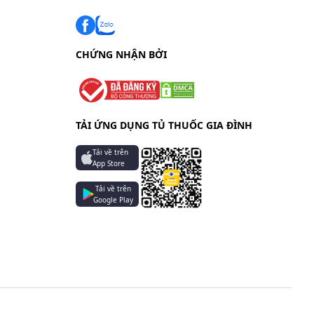
CHỨNG NHẬN BỞI
TẢI ỨNG DỤNG TỦ THUỐC GIA ĐÌNH
Tải về trên
App Store
Tải về trên
Google Play