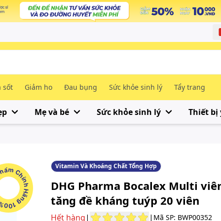
 sốt
Giảm ho
Đau bụng
Sức khỏe sinh lý
Tẩy trang
ẹp
Mẹ và bé
Sức khỏe sinh lý
Thiết bị 
Vitamin Và Khoáng Chất Tổng Hợp
m Chính Hãng 100%
DHG Pharma Bocalex Multi viên
tăng đề kháng tuýp 20 viên
Hết hàng
|
|
Mã SP: BWP00352