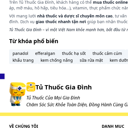
Trên Tủ Thuốc Gia Đình, khách hàng có thể
mua thuốc online
áp, mỡ máu, hô hấp, tiêu hóa...), vitamin, thực phẩm chức nă
Với mạng lưới
nhà thuốc và dược sĩ chuyên môn cao
, tư vấ
đình. Dịch vụ
giao thuốc nhanh tận nơi
giúp bạn nhận thuốc m
Tủ Thuốc Gia Đình – vì một Việt Nam khỏe mạnh hơn, bắt đầu từ m
Từ khóa phổ biến
panadol
efferalgan
thuốc hạ sốt
thuốc cảm cúm
khẩu trang
kem chống nắng
sữa rửa mặt
kem dưỡ
Tủ Thuốc Gia Đình
Tủ Thuốc Của Mọi Gia Đình
Chăm Sóc Sức Khỏe Toàn Diện, Đồng Hành Cùng Gi
VỀ CHÚNG TÔI
DANH MỤC