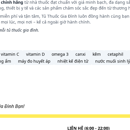
 chính hãng
từ nhà thuốc đạt chuẩn với giá minh bạch, đa dạng s
ng, thiết bị y tế và các sản phẩm chăm sóc sắc đẹp đến từ thương h
n miễn phí và tận tâm, Tủ Thuốc Gia Đình luôn đồng hành cùng bạn 
ọi lúc, mọi nơi – kể cả ngoài giờ hành chính.
ỗi tủ thuốc gia đình.
vitamin C
vitamin D
omega 3
canxi
kẽm
cetaphil
ng ẩm
máy đo huyết áp
nhiệt kế điện tử
nước muối sinh lý
a Đình Bạn!
LIÊN HỆ (6:00 - 22:00)