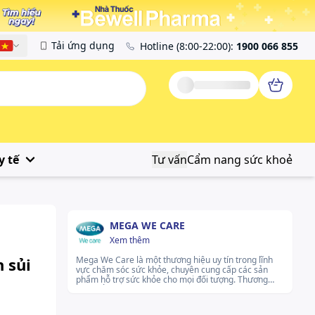
Tải ứng dụng
Hotline
(8:00-22:00)
:
1900 066 855
Tiếng Việt
y tế
Tư vấn
Cẩm nang sức khoẻ
MEGA WE CARE
Xem thêm
 sủi
Mega We Care là một thương hiệu uy tín trong lĩnh
vực chăm sóc sức khỏe, chuyên cung cấp các sản
phẩm hỗ trợ sức khỏe cho mọi đối tượng. Thương
hiệu nổi bật nhờ vào cam kết mang đến các sản
phẩm chất lượng cao, với mục tiêu nâng cao sức
khỏe và cải thiện chất lượng cuộc sống. Mega We