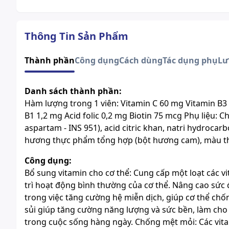
Thông Tin Sản Phẩm
Thành phần
Công dụng
Cách dùng
Tác dụng phụ
Lư
Danh sách thành phần:
Hàm lượng trong 1 viên: Vitamin C 60 mg Vitamin B3
B1 1,2 mg Acid folic 0,2 mg Biotin 75 mcg Phụ liệu: Chấ
aspartam - INS 951), acid citric khan, natri hydrocarb
hương thực phẩm tổng hợp (bột hương cam), màu thự
Công dụng:
Bổ sung vitamin cho cơ thể: Cung cấp một loạt các 
trì hoạt động bình thường của cơ thể. Nâng cao sức 
trong việc tăng cường hệ miễn dịch, giúp cơ thể chốn
sủi giúp tăng cường năng lượng và sức bền, làm ch
trong cuộc sống hàng ngày. Chống mệt mỏi: Các vit