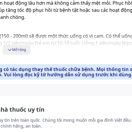
ạn hoạt động lâu hơn mà không cảm thấy mệt mỏi. Phục hồi
úp tăng tốc độ phục hồi từ bệnh tật hoặc sau các hoạt động
nhanh chóng.
 (150 - 200ml) sẽ được một thức uống có vị cam. Có thể uốn
g 1/2 viên/ngày Trẻ em từ 10-18 tuổi: Uống 1 viên/ngày Ngườ
Mở rộng
 có tác dụng thay thế thuốc chữa bệnh. Mọi thông tin 
. Vui lòng đọc kỹ tờ hướng dẫn sử dụng trước khi dùng
nhà thuốc uy tín
c tiếp
uy tín trên toàn quốc. Chúng tôi mong muốn mỗi gia đình Việt đều 
chính hãng, an toàn.