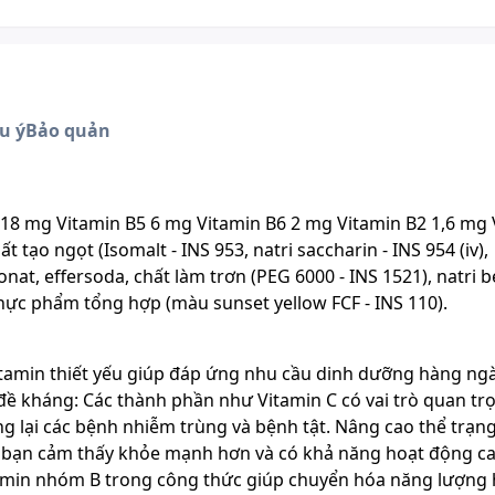
u ý
Bảo quản
 18 mg Vitamin B5 6 mg Vitamin B6 2 mg Vitamin B2 1,6 mg 
t tạo ngọt (Isomalt - INS 953, natri saccharin - INS 954 (iv),
onat, effersoda, chất làm trơn (PEG 6000 - INS 1521), natri 
c phẩm tổng hợp (màu sunset yellow FCF - INS 110).
vitamin thiết yếu giúp đáp ứng nhu cầu dinh dưỡng hàng ng
đề kháng: Các thành phần như Vitamin C có vai trò quan tr
g lại các bệnh nhiễm trùng và bệnh tật. Nâng cao thể trạng
o bạn cảm thấy khỏe mạnh hơn và có khả năng hoạt động c
amin nhóm B trong công thức giúp chuyển hóa năng lượng 