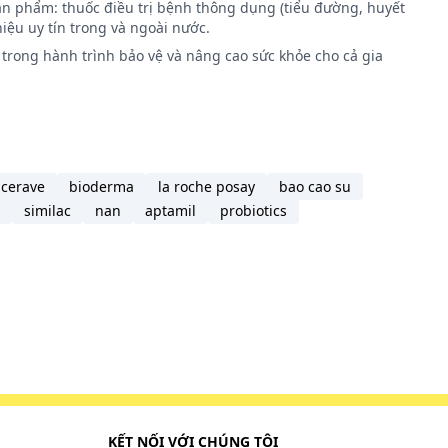
ản phẩm: thuốc điều trị bệnh thông dụng (tiểu đường, huyết
iệu uy tín trong và ngoài nước.
trong hành trình bảo vệ và nâng cao sức khỏe cho cả gia
cerave
bioderma
la roche posay
bao cao su
similac
nan
aptamil
probiotics
KẾT NỐI VỚI CHÚNG TÔI