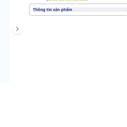
Thông tin sản phẩm
Đường dùng
Uống
Quy cách
Tuýp 20 viên sủi
Next
Dạng bào chế
Viên sủi
Số đăng ký
2096/2020/XNQC-ATTP
Lưu ý
Sản phẩm này không phải l
thuốc và không có tác dụng
thế thuốc chữa bệnh.
Xem giấy công bố sản phẩm