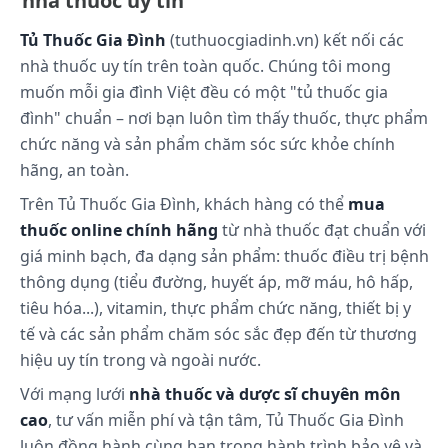
nhà thuốc uy tín
bệnh nhân nên duy trì sử dụng đều đặn, tuân
thủ hướng dẫn về liều lượng, thời gian dùng
Tủ Thuốc Gia Đình
(tuthuocgiadinh.vn) kết nối các
thuốc. Cần kết hơp với chế độ ăn uống lành
nhà thuốc uy tín trên toàn quốc. Chúng tôi mong
mạnh, ăn nhiều rau củ quả và trái cây, hạn chế
muốn mỗi gia đình Việt đều có một "tủ thuốc gia
các loại thức uống có cồn như bia, rượu, tuyệt
đình" chuẩn – nơi bạn luôn tìm thấy thuốc, thực phẩm
đối tránh xa các chất kích thích như ma túy.
chức năng và sản phẩm chăm sóc sức khỏe chính
Bệnh nhân nên tập thể dục thể thao trong điều
hãng, an toàn.
kiện sức khỏe cho phép để tăng cường sức đề
kháng cho cơ thể. Bosmaton có thể dùng cho
Trên Tủ Thuốc Gia Đình, khách hàng có thể
mua
người lái xe và vận hành máy móc, tuy nhiên cần
thuốc online chính hãng
từ nhà thuốc đạt chuẩn với
thận trọng do thuốc có thể gây ra một số tác
giá minh bạch, đa dạng sản phẩm: thuốc điều trị bệnh
dụng không mong muốn cho người dùng như
thông dụng (tiểu đường, huyết áp, mỡ máu, hô hấp,
rối loạn giấc ngủ, buồn ngủ, đau đầu,…
tiêu hóa...), vitamin, thực phẩm chức năng, thiết bị y
tế và các sản phẩm chăm sóc sắc đẹp đến từ thương
Cách bảo quản:
hiệu uy tín trong và ngoài nước.
Nơi khô ráo, thoáng mát, tránh ánh nắng mặt trời
Với mạng lưới
nhà thuốc và dược sĩ chuyên môn
trực tiếp
cao
, tư vấn miễn phí và tận tâm, Tủ Thuốc Gia Đình
luôn đồng hành cùng bạn trong hành trình bảo vệ và