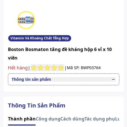
Vitamin Và Khoáng Chất Tổng Hợp
Boston Bosmaton tăng đề kháng hộp 6 vỉ x 10
viên
Hết hàng
|
|
Mã SP: BWP03764
Thông tin sản phẩm
Đường dùng
Uống
Quy cách
Hộp 6 vỉ x 10 viên
Dạng bào chế
Viên nang mềm
Thông Tin Sản Phẩm
Số đăng ký
4436/2020/ĐKSP
Lưu ý
Sản phẩm này không phải là
Thành phần
Công dụng
Cách dùng
Tác dụng phụ
Lưu 
thuốc và không có tác dụng thay