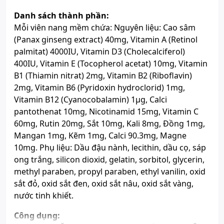
thế thuốc chữa bệnh.
Danh sách thành phần:
Xem giấy công bố sản phẩm
Mỗi viên nang mềm chứa: Nguyên liệu: Cao sâm
(Panax ginseng extract) 40mg, Vitamin A (Retinol
palmitat) 4000IU, Vitamin D3 (Cholecalciferol)
400IU, Vitamin E (Tocopherol acetat) 10mg, Vitamin
B1 (Thiamin nitrat) 2mg, Vitamin B2 (Riboflavin)
2mg, Vitamin B6 (Pyridoxin hydroclorid) 1mg,
Vitamin B12 (Cyanocobalamin) 1μg, Calci
pantothenat 10mg, Nicotinamid 15mg, Vitamin C
60mg, Rutin 20mg, Sắt 10mg, Kali 8mg, Đồng 1mg,
Mangan 1mg, Kẽm 1mg, Calci 90.3mg, Magne
10mg. Phụ liệu: Dầu đậu nành, lecithin, dầu cọ, sáp
ong trắng, silicon dioxid, gelatin, sorbitol, glycerin,
methyl paraben, propyl paraben, ethyl vanilin, oxid
sắt đỏ, oxid sắt đen, oxid sắt nâu, oxid sắt vàng,
nước tinh khiết.
Công dụng: