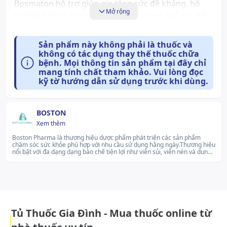
Bosmaton hỗ trợ giúp gia tăng sức đề kháng, hỗ
Mở rộng
trợ bồi bổ sức khỏe, hỗ trợ tăng cường thể lực, hỗ
trợ chống suy nhược cơ thể.
Sản phẩm này không phải là thuốc và
Cách dùng và liều dùng:
không có tác dụng thay thế thuốc chữa
Liều dùng Uống ngày 2 lần, mỗi lần 1 viên. Cách
bệnh. Mọi thông tin sản phẩm tại đây chỉ
mang tính chất tham khảo. Vui lòng đọc
dùng hiệu quả Sản phẩm dùng đường uống. Nên
kỹ tờ hướng dẫn sử dụng trước khi dùng.
nuốt nguyên viên, không được nhai.
Tác dụng phụ có thể gặp:
BOSTON
Chưa có thông tin
Xem thêm
Boston Pharma là thương hiệu dược phẩm phát triển các sản phẩm
Những lưu ý khi sử dụng:
chăm sóc sức khỏe phù hợp với nhu cầu sử dụng hằng ngày.Thương hiệu
nổi bật với đa dạng dạng bào chế tiện lợi như viên sủi, viên nén và dung
Đọc kỹ hướng dẫn trước khi sử dụng, nếu có
dịch uống, đáp ứng thói quen sử dụng của nhiều nhóm người dùng.
Boston Pharma không ngừng cải tiến quy trình sản xuất nhằm mang đến
thắc mắc nào về sản phẩm nên hỏi ý kiến bác sĩ
giải pháp sử dụng an toàn, thuận tiện và phù hợp với thị trường trong
nước.lg...Xem thêm
để được giải đáp. Thận trọng nếu dùng
Bosmaton cho người có tiền sử suy gan hoặc
suy thận nặng, người huyết áp cao, rối loạn tim
Tủ Thuốc Gia Đình - Mua thuốc online từ
mạch. Để viên uống phát huy tác dụng tốt nhất,