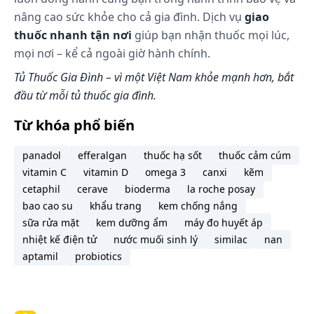
nâng cao sức khỏe cho cả gia đình. Dịch vụ
giao
thuốc nhanh tận nơi
giúp bạn nhận thuốc mọi lúc,
mọi nơi – kể cả ngoài giờ hành chính.
Tủ Thuốc Gia Đình – vì một Việt Nam khỏe mạnh hơn, bắt
đầu từ mỗi tủ thuốc gia đình.
Từ khóa phổ biến
panadol
efferalgan
thuốc hạ sốt
thuốc cảm cúm
vitamin C
vitamin D
omega 3
canxi
kẽm
cetaphil
cerave
bioderma
la roche posay
bao cao su
khẩu trang
kem chống nắng
sữa rửa mặt
kem dưỡng ẩm
máy đo huyết áp
nhiệt kế điện tử
nước muối sinh lý
similac
nan
aptamil
probiotics