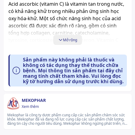
Acid ascorbic (vitamin C) là vitamin tan trong nước,
có khả năng khử trong nhiều phản ứng sinh học
oxy hóa-khử. Một số chức năng sinh học của acid
ascorbic đã được xác định rõ ràng, gồm có sinh
tổng hợp collagen, carnitine, catecholamine,
tyrosine, corticosteroid và aldosteron. Vitamin C
Mở rộng
cũng tham gia như một chất khử trong hệ thống
enzyme chuyển hóa thuốc cùng với cytochrome
Sản phẩm này không phải là thuốc và
P450.
không có tác dụng thay thế thuốc chữa
Hoạt tính của hệ thống enzyme chuyển hóa này sẽ
bệnh. Mọi thông tin sản phẩm tại đây chỉ
mang tính chất tham khảo. Vui lòng đọc
bị giảm nếu thiếu vitamin C. Vitamin C còn điều hòa
kỹ tờ hướng dẫn sử dụng trước khi dùng.
hấp thu, vận chuyển và dự trữ sắt. Vitamin C là một
chất bảo vệ chống oxy hóa hữu hiệu bằng cách loại
bỏ ngay các loại oxy, nitơ phản ứng (ROS, RNS) như
MEKOPHAR
các gốc hydroxy, peroxyl, superoxide, peroxynitrite
Xem thêm
và nitroxide, các oxy tự do và các hypochlorite, là
Mekophar là công ty dược phẩm cung cấp các sản phẩm chăm sóc sức
khỏe. Mekophar đã và đang nỗ lực cung cấp các sản phẩm chất lượng,
những gốc tự do gây độc hại cho cơ thể.
đáng tin cậy cho người tiêu dùng. Mekophar không ngừng phát triển, nỗ
lực cải tiến chất lượng sản phẩm, hướng tới mục tiêu mang lại những
Nhu cầu hàng ngày thông qua chế độ ăn cần
giải pháp chăm sóc sức khỏe hiệu quả cho cộng đồng..