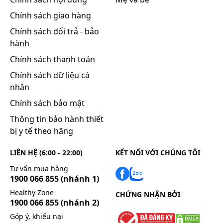
Lưu ý: Liều dùng trên chỉ mang tính chất tham
Chính sách giao hàng
khảo. Liều dùng cụ thể tùy thuộc vào thể trạng và
Chính sách đổi trả - bảo
mức độ diễn tiến của bệnh. Để có liều dùng phù
hành
hợp, bạn cần tham khảo ý kiến bác sĩ hoặc chuyên
Chính sách thanh toán
viên y tế.
Chính sách dữ liệu cá
Làm gì khi dùng quá liều?
nhân
Gây lợi tiểu bằng truyền dịch có thể có tác dụng sau
khi uống liều lớn.
Chính sách bảo mật
Tích cực theo dõi để có biện pháp xử trí kịp thời.
Thông tin bảo hành thiết
Làm gì khi quên 1 liều?
bị y tế theo hãng
Nếu bạn quên một liều thuốc, hãy dùng càng sớm
LIÊN HỆ (6:00 - 22:00)
KẾT NỐI VỚI CHÚNG TÔI
càng tốt. Tuy nhiên, nếu gần với liều kế tiếp, hãy bỏ
qua liều đã quên và dùng liều kế tiếp vào thời điểm
Tư vấn mua hàng
1900 066 855
(nhánh 1)
như kế hoạch. Lưu ý rằng không nên dùng gấp đôi
liều đã quy định.
Healthy Zone
CHỨNG NHẬN BỞI
1900 066 855
(nhánh 2)
Tác dụng phụ có thể gặp:
Góp ý, khiếu nại