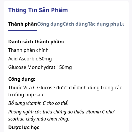
Quy cách
Hộp 46 Gói x 24 Viên
Nhà sản xuất
MEKOPHAR
Thông Tin Sản Phẩm
Nước sản xuất
Việt Nam
Xuất xứ thương
Thành phần
Công dụng
Cách dùng
Tác dụng phụ
Lưu 
Việt Nam
hiệu
Số đăng ký
VD-17683-12
Danh sách thành phần:
Acid Ascorbic 50mgGlucose
Thành phần chính
Monohydrat 150mg
Thành phần chính
Lưu ý
Sản phẩm này không phải là
Acid Ascorbic 50mg
thuốc và không có tác dụng thay
Glucose Monohydrat 150mg
thế thuốc chữa bệnh.
Xem giấy công bố sản phẩm
Công dụng:
Thuốc Vita C Glucose được chỉ định dùng trong các
trường hợp sau:
Bổ sung vitamin C cho cơ thể.
Phòng ngừa các triệu chứng do thiếu vitamin C như
scorbut, chảy máu chân răng.
Dược lực học