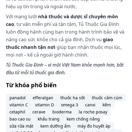
ngày, khoảng 70–90% được hấp thu.
hiệu uy tín trong và ngoài nước.
Uống liều trên 1 g hàng ngày, sự hấp thu giảm
Với mạng lưới
nhà thuốc và dược sĩ chuyên môn
xuống còn khoảng 50% hoặc ít hơn. Trong nghiên
cao
, tư vấn miễn phí và tận tâm, Tủ Thuốc Gia Đình
cứu ở người bình thường, chỉ có khoảng 50% của
một liều uống 1,5 g vitamin C được hấp thu. Hấp
luôn đồng hành cùng bạn trong hành trình bảo vệ và
thu vitamin C ở dạ dày–ruột có thể giảm ở người bị
nâng cao sức khỏe cho cả gia đình. Dịch vụ
giao
tiêu chảy hoặc có bệnh về dạ dày–ruột.
thuốc nhanh tận nơi
giúp bạn nhận thuốc mọi lúc,
Nồng độ vitamin C bình thường trong huyết tương
mọi nơi – kể cả ngoài giờ hành chính.
khoảng 10–20 μg/mL. Nồng độ trong huyết tương
Tủ Thuốc Gia Đình – vì một Việt Nam khỏe mạnh hơn, bắt
dưới 1–1,5 μg/ml trong bệnh scorbut. Tổng lượng
đầu từ mỗi tủ thuốc gia đình.
vitamin C dự trữ trong cơ thể ước tính khoảng 1,5 g
với khoảng 30–46 mg được luân chuyển hàng ngày.
Từ khóa phổ biến
Phân bố:
panadol
efferalgan
thuốc hạ sốt
thuốc cảm cúm
Vitamin C phân bố rộng rãi trong các mô cơ thể.
vitamin C
vitamin D
omega 3
canxi
kẽm
Nồng độ vitamin C cao được tìm thấy ở gan, bạch
cetaphil
cerave
bioderma
la roche posay
cầu, tiểu cầu, mô tuyến và thủy tinh thể của mắt.
bao cao su
khẩu trang
kem chống nắng
Khoảng 25% vitamin C trong huyết tương kết hợp
sữa rửa mặt
kem dưỡng ẩm
máy đo huyết áp
với protein. Vitamin C đi qua được nhau thai và