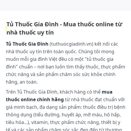
khoảng 30–100 mg vitamin C đối với người lớn. Tuy
nhiên, nhu cầu này thay đổi tùy theo từng người.
Thiếu hụt vitamin C xảy ra khi thức ăn cung cấp
không đầy đủ lượng vitamin C cần thiết, dẫn đến
Tủ Thuốc Gia Đình - Mua thuốc online từ
bệnh scorbut. Thiếu hụt vitamin C rất hiếm xảy ra ở
nhà thuốc uy tín
người lớn, nhưng có thể thấy ở trẻ nhỏ, người
Tủ Thuốc Gia Đình
(tuthuocgiadinh.vn) kết nối các
nghiện rượu hoặc người cao tuổi. Thiếu hụt biểu
hiện qua các triệu chứng như dễ chảy máu (mạch
nhà thuốc uy tín trên toàn quốc. Chúng tôi mong
máu nhỏ, chân răng, lợi), thành mao mạch dễ vỡ,
muốn mỗi gia đình Việt đều có một "tủ thuốc gia
thiếu máu, tổn thương sụn và xương, chậm lành vết
đình" chuẩn – nơi bạn luôn tìm thấy thuốc, thực phẩm
thương. Dùng vitamin C làm mất hoàn toàn các
chức năng và sản phẩm chăm sóc sức khỏe chính
triệu chứng trên.
hãng, an toàn.
Dược động học
Trên Tủ Thuốc Gia Đình, khách hàng có thể
mua
Hấp thu:
thuốc online chính hãng
từ nhà thuốc đạt chuẩn với
Vitamin C được hấp thu dễ dàng sau khi uống. Tuy
giá minh bạch, đa dạng sản phẩm: thuốc điều trị bệnh
vậy, hấp thu là một quá trình tích cực và có thể bị
thông dụng (tiểu đường, huyết áp, mỡ máu, hô hấp,
hạn chế sau những liều rất lớn. Cung cấp thường
tiêu hóa...), vitamin, thực phẩm chức năng, thiết bị y
xuyên vitamin C qua chế độ ăn từ 30–180 mg hàng
tế và các sản phẩm chăm sóc sắc đẹp đến từ thương