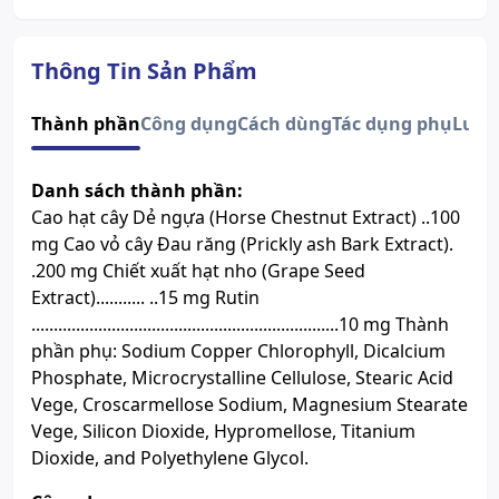
Đường dùng
Uống
Quy cách
Hộp 30 viên
Dạng bào chế
Viên nén
Thông Tin Sản Phẩm
Xem giấy công bố sản phẩm
Thành phần
Công dụng
Cách dùng
Tác dụng phụ
Lưu 
Danh sách thành phần:
Cao hạt cây Dẻ ngựa (Horse Chestnut Extract) ..100
mg Cao vỏ cây Đau răng (Prickly ash Bark Extract).
.200 mg Chiết xuất hạt nho (Grape Seed
Extract)........... ..15 mg Rutin
.....................................................................10 mg Thành
phần phụ: Sodium Copper Chlorophyll, Dicalcium
Phosphate, Microcrystalline Cellulose, Stearic Acid
Vege, Croscarmellose Sodium, Magnesium Stearate
Vege, Silicon Dioxide, Hypromellose, Titanium
Dioxide, and Polyethylene Glycol.