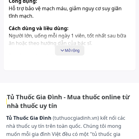
Công dụng:
Hỗ trợ bảo vệ mạch máu, giảm nguy cơ suy giãn
tĩnh mạch.
Cách dùng và liều dùng:
Người lớn, uống mỗi ngày 1 viên, tốt nhất sau bữa
ăn hoặc theo hướng dẫn của bác sĩ.
Mở rộng
Tác dụng phụ có thể gặp:
Chưa có thông tin
Những lưu ý khi sử dụng:
Chưa có thông tin
Tủ Thuốc Gia Đình - Mua thuốc online từ
Cách bảo quản:
nhà thuốc uy tín
Bảo quản nơi khô ráo, thoáng mát, nhiệt độ không
quá 30 độ C, tránh ánh sáng. Để xa tầm tay trẻ em.
Tủ Thuốc Gia Đình
(tuthuocgiadinh.vn) kết nối các
nhà thuốc uy tín trên toàn quốc. Chúng tôi mong
muốn mỗi gia đình Việt đều có một "tủ thuốc gia