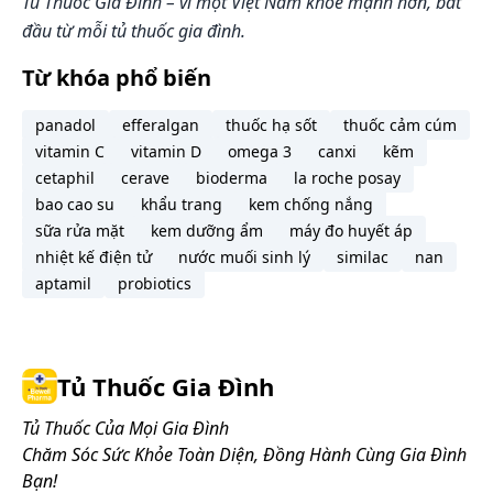
Tủ Thuốc Gia Đình – vì một Việt Nam khỏe mạnh hơn, bắt
đầu từ mỗi tủ thuốc gia đình.
Từ khóa phổ biến
panadol
efferalgan
thuốc hạ sốt
thuốc cảm cúm
vitamin C
vitamin D
omega 3
canxi
kẽm
cetaphil
cerave
bioderma
la roche posay
bao cao su
khẩu trang
kem chống nắng
sữa rửa mặt
kem dưỡng ẩm
máy đo huyết áp
nhiệt kế điện tử
nước muối sinh lý
similac
nan
aptamil
probiotics
Tủ Thuốc Gia Đình
Tủ Thuốc Của Mọi Gia Đình
Chăm Sóc Sức Khỏe Toàn Diện, Đồng Hành Cùng Gia Đình
Bạn!