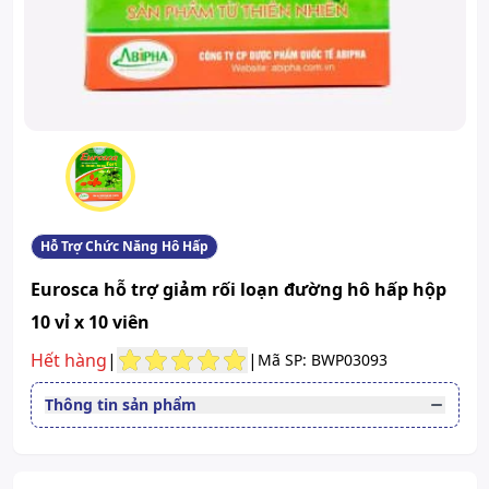
Hỗ Trợ Chức Năng Hô Hấp
Eurosca hỗ trợ giảm rối loạn đường hô hấp hộp
10 vỉ x 10 viên
Hết hàng
|
|
Mã SP: BWP03093
Thông tin sản phẩm
Đường dùng
Uống
Quy cách
Hộp 10 vỉ x 10 viên