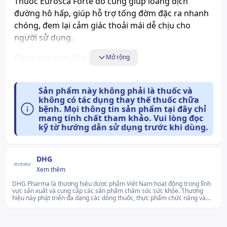
Thuốc Eurosca Forte đỏ cũng giúp loãng dịch
đường hô hấp, giúp hỗ trợ tống đờm đặc ra nhanh
chóng, đem lại cảm giác thoải mái dễ chịu cho
người sử dụng.
Cách dùng và liều dùng:
Mở rộng
Liều dùng: - Người lớn: Dùng 2 đến 3 viên/ lần, uống
2 lần/ ngày. - Trẻ em trên 30 tháng tuổi: Dùng 1 đến
Sản phẩm này không phải là thuốc và
2 viên/ lần, uống 2 lần/ ngày. Trong trường hợp trẻ
không có tác dụng thay thế thuốc chữa
khó hay không thể nuốt, phụ huynh có thể mở viên
bệnh. Mọi thông tin sản phẩm tại đây chỉ
mang tính chất tham khảo. Vui lòng đọc
nang và lấy dịch bên trong viên nang cho trẻ uống.
kỹ tờ hướng dẫn sử dụng trước khi dùng.
Cách dùng: Dùng đường uống, nên uống nguyên
viên là tốt nhất.
DHG
Tác dụng phụ có thể gặp:
Xem thêm
Chưa có thông tin
DHG Pharma là thương hiệu dược phẩm Việt Nam hoạt động trong lĩnh
vực sản xuất và cung cấp các sản phẩm chăm sóc sức khỏe. Thương
Những lưu ý khi sử dụng:
hiệu này phát triển đa dạng các dòng thuốc, thực phẩm chức năng và
sản phẩm hỗ trợ sử dụng hàng ngày, phù hợp với nhiều đối tượng. DHG
Pharma không ngừng nâng cao chất lượng và mở rộng danh mục sản
Chưa có thông tin
phẩm nhằm đáp ứng tốt hơn nhu cầu chăm sóc sức khỏe cộng
đồng.lg...Xem thêm