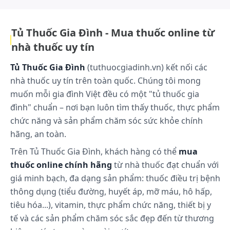
Cách bảo quản:
Bảo quản nơi khô ráo thoáng mát, tránh ánh sáng
Tủ Thuốc Gia Đình - Mua thuốc online từ
trực tiếp, tránh xa tầm tay của trẻ em
nhà thuốc uy tín
Tủ Thuốc Gia Đình
(tuthuocgiadinh.vn) kết nối các
nhà thuốc uy tín trên toàn quốc. Chúng tôi mong
muốn mỗi gia đình Việt đều có một "tủ thuốc gia
đình" chuẩn – nơi bạn luôn tìm thấy thuốc, thực phẩm
chức năng và sản phẩm chăm sóc sức khỏe chính
hãng, an toàn.
Trên Tủ Thuốc Gia Đình, khách hàng có thể
mua
thuốc online chính hãng
từ nhà thuốc đạt chuẩn với
giá minh bạch, đa dạng sản phẩm: thuốc điều trị bệnh
thông dụng (tiểu đường, huyết áp, mỡ máu, hô hấp,
tiêu hóa...), vitamin, thực phẩm chức năng, thiết bị y
tế và các sản phẩm chăm sóc sắc đẹp đến từ thương