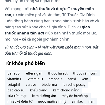
hiệu uy tín trong và ngoài nước.
Với mạng lưới
nhà thuốc và dược sĩ chuyên môn
cao
, tư vấn miễn phí và tận tâm, Tủ Thuốc Gia Đình
luôn đồng hành cùng bạn trong hành trình bảo vệ và
nâng cao sức khỏe cho cả gia đình. Dịch vụ
giao
thuốc nhanh tận nơi
giúp bạn nhận thuốc mọi lúc,
mọi nơi – kể cả ngoài giờ hành chính.
Tủ Thuốc Gia Đình – vì một Việt Nam khỏe mạnh hơn, bắt
đầu từ mỗi tủ thuốc gia đình.
Từ khóa phổ biến
panadol
efferalgan
thuốc hạ sốt
thuốc cảm cúm
vitamin C
vitamin D
omega 3
canxi
kẽm
cetaphil
cerave
bioderma
la roche posay
bao cao su
khẩu trang
kem chống nắng
sữa rửa mặt
kem dưỡng ẩm
máy đo huyết áp
nhiệt kế điện tử
nước muối sinh lý
similac
nan