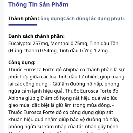
Dạng bào chế
Viên nang mềm
Thông Tin Sản Phẩm
Độ tuổi sử dụng
Trẻ em trên 30 tháng tuổi
Số đăng ký
591/2020/ĐKSP.
Thành phần
Công dụng
Cách dùng
Tác dụng phụ
Lưu 
Lưu ý
Sản phẩm này không phải là
thuốc và không có tác dụng thay
Danh sách thành phần:
thế thuốc chữa bệnh.
Eucalyptol 257mg, Menthol 0.75mg, Tinh dầu Tần
Xem giấy công bố sản phẩm
(Húng chanh) 0.54mg, Tinh dầu Gừng 1.2mg.
Công dụng:
Thuốc Eurosca Forte đỏ Abipha có thành phần là sự
phối hợp giữa các loại tinh dầu tự nhiên, giúp mang
lại các công dụng: - Giữ ấm đường hô hấp, phòng
ngừa cảm lạnh hiệu quả. Thuốc Eurosca Forte đỏ
Abipha giúp giữ ấm cổ họng rất hiệu quả vào lúc
giao mùa, đặc biệt là giữ ấm trong mùa đông. -
Thuốc Eurosca Forte đỏ có công dụng giúp sát
khuẩn hiệu quả nhằm giúp bảo vệ đường hô hấp,
phòng ngừa sự xâm nhập của tác nhân gây bệnh. -