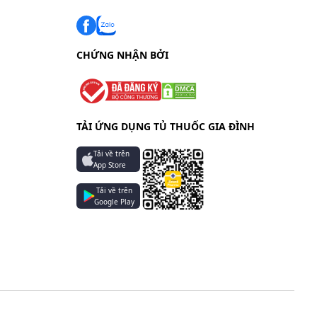
CHỨNG NHẬN BỞI
TẢI ỨNG DỤNG TỦ THUỐC GIA ĐÌNH
Tải về trên
App Store
Tải về trên
Google Play