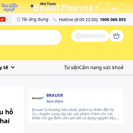
Tải ứng dụng
Hotline
(8:00-22:00)
:
1900 066 855
Tiếng Việt
y tế
Tư vấn
Cẩm nang sức khoẻ
BRAUER
Xem thêm
lu hỗ
Brauer là thương hiệu dược phẩm tự nhiên đến từ
Úc, chuyên cung cấp các sản phẩm chăm sóc sức
khỏe cho gia đình, với cam kết sử dụng nguyên liệu tự
hai
nhiên và đạt tiêu chuẩn chất lượng cao. Brauer nổi
bật với các sản phẩm hỗ trợ sức khỏe cho trẻ em và
gia đình, kết hợp giữa y học tự nhiên và khoa học hiện