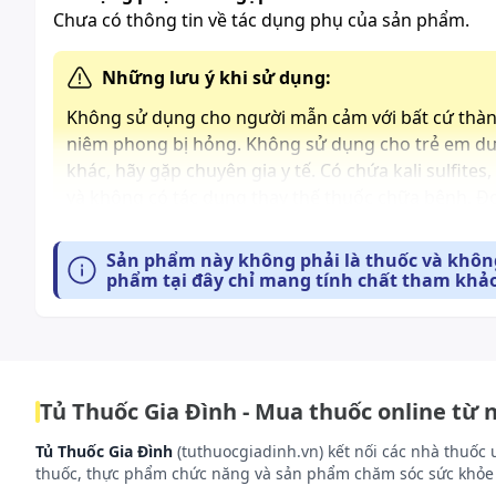
Chưa có thông tin về tác dụng phụ của sản phẩm.
Những lưu ý khi sử dụng:
Không sử dụng cho người mẫn cảm với bất cứ thà
niêm phong bị hỏng. Không sử dụng cho trẻ em dướ
khác, hãy gặp chuyên gia y tế. Có chứa kali sulfit
và không có tác dụng thay thế thuốc chữa bệnh. Đ
Cách bảo quản:
Sản phẩm này không phải là thuốc và không
phẩm tại đây chỉ mang tính chất tham khảo
Bảo quản nơi khô ráo, thoáng mát, tránh ánh nắng trự
Tủ Thuốc Gia Đình - Mua thuốc online từ 
Tủ Thuốc Gia Đình
(tuthuocgiadinh.vn) kết nối các nhà thuốc 
thuốc, thực phẩm chức năng và sản phẩm chăm sóc sức khỏe 