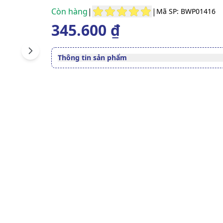
Còn hàng
|
|
Mã SP: BWP01416
345.600 ₫
Next
Thông tin sản phẩm
Đường dùng
Uống
Quy cách
Chai 100ml
Dạng bào chế
Siro
Độ tuổi sử dụng
Trẻ em 2 tuổi trở lên
Số đăng ký
5302/2023/ĐKSP
Lưu ý
Sản phẩm này không phải l
thuốc và không có tác dụng
thế thuốc chữa bệnh.
Xem giấy công bố sản phẩm