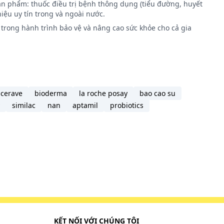
ản phẩm: thuốc điều trị bệnh thông dụng (tiểu đường, huyết
iệu uy tín trong và ngoài nước.
trong hành trình bảo vệ và nâng cao sức khỏe cho cả gia
cerave
bioderma
la roche posay
bao cao su
similac
nan
aptamil
probiotics
KẾT NỐI VỚI CHÚNG TÔI