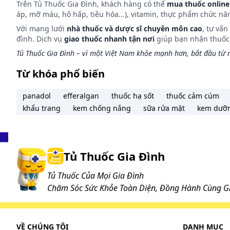
Trên Tủ Thuốc Gia Đình, khách hàng có thể
mua thuốc online
áp, mỡ máu, hô hấp, tiêu hóa...), vitamin, thực phẩm chức nă
Với mạng lưới
nhà thuốc và dược sĩ chuyên môn cao
, tư vấ
đình. Dịch vụ
giao thuốc nhanh tận nơi
giúp bạn nhận thuốc m
Tủ Thuốc Gia Đình – vì một Việt Nam khỏe mạnh hơn, bắt đầu từ m
Từ khóa phổ biến
panadol
efferalgan
thuốc hạ sốt
thuốc cảm cúm
khẩu trang
kem chống nắng
sữa rửa mặt
kem dưỡ
Tủ Thuốc Gia Đình
Tủ Thuốc Của Mọi Gia Đình
Chăm Sóc Sức Khỏe Toàn Diện, Đồng Hành Cùng Gi
VỀ CHÚNG TÔI
DANH MỤC