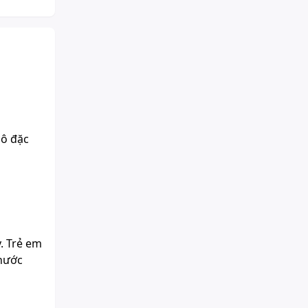
cô đặc
. Trẻ em
 nước