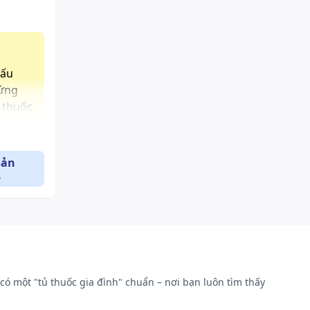
dấu
hứng
à thuốc
sản
.
có một "tủ thuốc gia đình" chuẩn – nơi bạn luôn tìm thấy