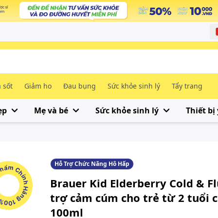
 sốt
Giảm ho
Đau bụng
Sức khỏe sinh lý
Tẩy trang
ẹp
Mẹ và bé
Sức khỏe sinh lý
Thiết bị 
Hỗ Trợ Chức Năng Hô Hấp
m Chính Hãng 100%
Brauer Kid Elderberry Cold & F
trợ cảm cúm cho trẻ từ 2 tuổi c
100ml