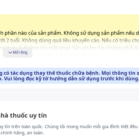
nh phần nào của sản phẩm. Không sử dụng sản phẩm nếu 
i 2 tuổi. Không dùng quá liều khuyến cáo. Nếu có triệu c
es, sorbat và đường (từ mật ong). Sản phẩm này không phải l
Mở rộng
ọc kỹ hướng dẫn sử dụng trước khi dùng.
 có tác dụng thay thế thuốc chữa bệnh. Mọi thông tin 
. Vui lòng đọc kỹ tờ hướng dẫn sử dụng trước khi dùng
c tiếp từ mặt trời. Để xa tầm tay trẻ em.
nhà thuốc uy tín
uy tín trên toàn quốc. Chúng tôi mong muốn mỗi gia đình Việt đều 
chính hãng, an toàn.