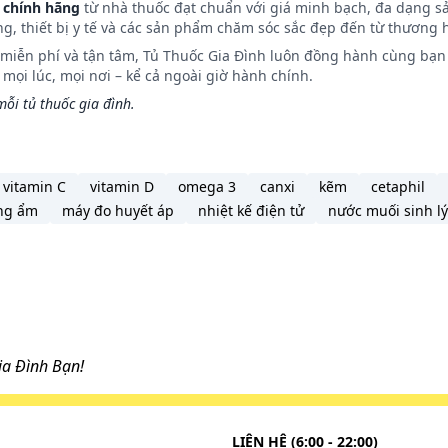
 chính hãng
từ nhà thuốc đạt chuẩn với giá minh bạch, đa dạng s
ng, thiết bị y tế và các sản phẩm chăm sóc sắc đẹp đến từ thương h
n miễn phí và tận tâm, Tủ Thuốc Gia Đình luôn đồng hành cùng bạn 
ọi lúc, mọi nơi – kể cả ngoài giờ hành chính.
ỗi tủ thuốc gia đình.
vitamin C
vitamin D
omega 3
canxi
kẽm
cetaphil
ng ẩm
máy đo huyết áp
nhiệt kế điện tử
nước muối sinh lý
a Đình Bạn!
LIÊN HỆ (6:00 - 22:00)