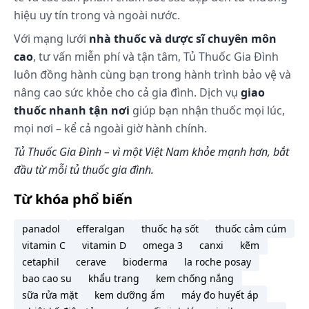
hiệu uy tín trong và ngoài nước.
Với mạng lưới
nhà thuốc và dược sĩ chuyên môn
cao
, tư vấn miễn phí và tận tâm, Tủ Thuốc Gia Đình
luôn đồng hành cùng bạn trong hành trình bảo vệ và
nâng cao sức khỏe cho cả gia đình. Dịch vụ
giao
thuốc nhanh tận nơi
giúp bạn nhận thuốc mọi lúc,
mọi nơi – kể cả ngoài giờ hành chính.
Tủ Thuốc Gia Đình – vì một Việt Nam khỏe mạnh hơn, bắt
đầu từ mỗi tủ thuốc gia đình.
Từ khóa phổ biến
panadol
efferalgan
thuốc hạ sốt
thuốc cảm cúm
vitamin C
vitamin D
omega 3
canxi
kẽm
cetaphil
cerave
bioderma
la roche posay
bao cao su
khẩu trang
kem chống nắng
sữa rửa mặt
kem dưỡng ẩm
máy đo huyết áp