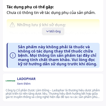
Tác dụng phụ có thể gặp:
Chưa có thông tin về tác dụng phụ của sản phẩm.
Những lưu ý khi sử dụng:
Mở rộng
Thực phẩm này không phải là thuốc và không có
tác dụng thay thế thuốc chữa bệnh. Người đang
dùng thuốc, phụ nữ có thai hoặc cho con bú cần
Sản phẩm này không phải là thuốc và
tham khảo ý kiến bác sĩ trước khi sử dụng.
không có tác dụng thay thế thuốc chữa
bệnh. Mọi thông tin sản phẩm tại đây chỉ
Không sử dụng cho người mẫn cảm, kiêng kỵ với
mang tính chất tham khảo. Vui lòng đọc
bất kỳ thành phần nào của sản phẩm.
kỹ tờ hướng dẫn sử dụng trước khi dùng.
Cách bảo quản:
LADOPHAR
Nơi khô ráo thoáng mát, tránh ánh sắng mặt trời
Xem thêm
Công ty Cổ phần Dược Lâm Đồng – Ladophar là thương hiệu dược phẩm
phát triển từ nền tảng dược liệu. Thương hiệu định hướng kết hợp giữa
giá trị truyền thống và công nghệ hiện đại để tạo ra các sản phẩm phù
hợp với nhu cầu chăm sóc sức khỏe tự nhiên. Ladophar không ngừng cải
tiến, nâng cao chất lượng sản phẩm nhằm phục vụ nhu cầu chăm sóc