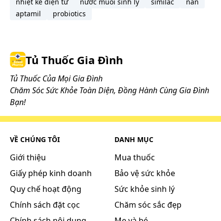
nhiệt kế điện tử
nước muối sinh lý
similac
nan
aptamil
probiotics
Tủ Thuốc Gia Đình
Tủ Thuốc Của Mọi Gia Đình
Chăm Sóc Sức Khỏe Toàn Diện, Đồng Hành Cùng Gia Đình
Bạn!
VỀ CHÚNG TÔI
DANH MỤC
Giới thiệu
Mua thuốc
Giấy phép kinh doanh
Bảo vệ sức khỏe
Quy chế hoạt động
Sức khỏe sinh lý
Chính sách đặt cọc
Chăm sóc sắc đẹp
Chính sách nội dung
Mẹ và bé