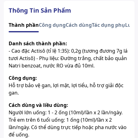
Quy cách
Hộp 10 ống x 10ml
Dạng bào chế
Dung dịch
Thông Tin Sản Phẩm
Độ tuổi sử dụng
Trẻ em trên 6 tuổi và người lớn
Lưu ý
Sản phẩm này không phải là
Thành phần
Công dụng
Cách dùng
Tác dụng phụ
Lưu 
thuốc và không có tác dụng thay
thế thuốc chữa bệnh.
Danh sách thành phần:
Xem giấy công bố sản phẩm
- Cao đặc Actisô (tỉ lệ 1:35): 0,2g (tương đương 7g lá
tươi Actisô) - Phụ liệu: Đường trắng, chất bảo quản
Natri benzoat, nước RO vừa đủ 10ml.
Công dụng:
Hỗ trợ bảo vệ gan, lợi mật, lợi tiểu, hỗ trợ giải độc
gan.
Cách dùng và liều dùng:
Người lớn uống: 1 - 2 ống (10ml)/lần x 2 lần/ngày.
Trẻ em trên 6 tuổi uống: 1 ống (10ml)/lần x 2
lần/ngày. Có thể dùng trực tiếp hoặc pha nước vào
để uống.