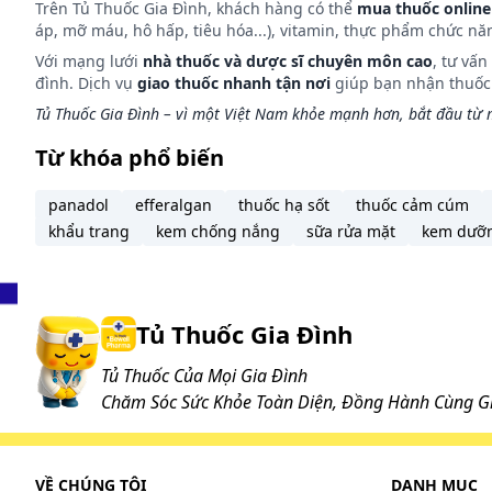
Trên Tủ Thuốc Gia Đình, khách hàng có thể
mua thuốc online
áp, mỡ máu, hô hấp, tiêu hóa...), vitamin, thực phẩm chức nă
Với mạng lưới
nhà thuốc và dược sĩ chuyên môn cao
, tư vấ
đình. Dịch vụ
giao thuốc nhanh tận nơi
giúp bạn nhận thuốc m
Tủ Thuốc Gia Đình – vì một Việt Nam khỏe mạnh hơn, bắt đầu từ m
Từ khóa phổ biến
panadol
efferalgan
thuốc hạ sốt
thuốc cảm cúm
khẩu trang
kem chống nắng
sữa rửa mặt
kem dưỡ
Tủ Thuốc Gia Đình
Tủ Thuốc Của Mọi Gia Đình
Chăm Sóc Sức Khỏe Toàn Diện, Đồng Hành Cùng Gi
VỀ CHÚNG TÔI
DANH MỤC