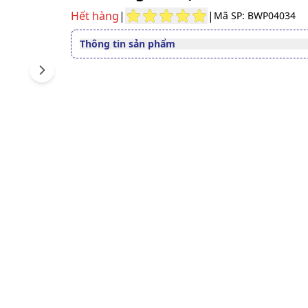
Hết hàng
|
|
Mã SP: BWP04034
Thông tin sản phẩm
Đường dùng
Uống
Next
Quy cách
1 lọ x 30 viên
Dạng bào chế
Viên nang mềm
Người bị viêm gan, suy gan
Độ tuổi sử dụng
gan, men gan cao.
Số đăng ký
12784/2019/ĐKSP
Lưu ý
Sản phẩm này không phải l
thuốc và không có tác dụng
thế thuốc chữa bệnh.
Xem giấy công bố sản phẩm