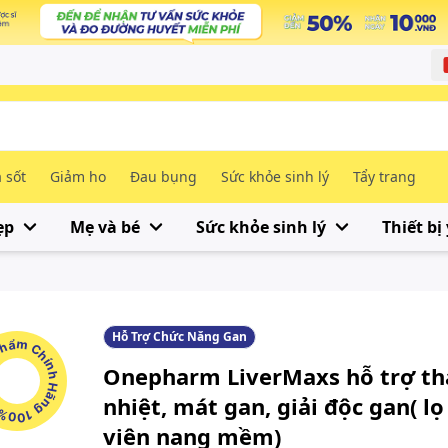
 sốt
Giảm ho
Đau bụng
Sức khỏe sinh lý
Tẩy trang
ẹp
Mẹ và bé
Sức khỏe sinh lý
Thiết bị 
Hỗ Trợ Chức Năng Gan
m Chính Hãng 100%
Onepharm LiverMaxs hỗ trợ t
nhiệt, mát gan, giải độc gan( lọ
viên nang mềm)