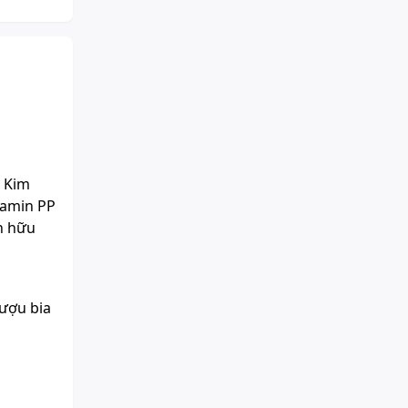
 Kim
tamin PP
n hữu
rượu bia