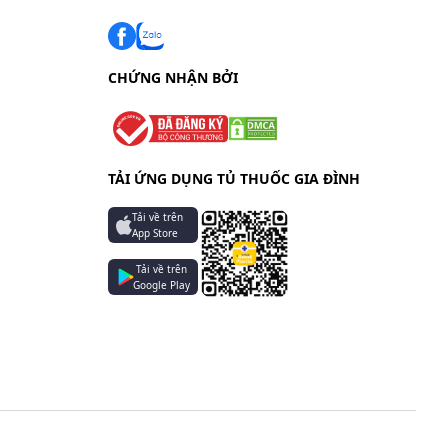
CHỨNG NHẬN BỞI
TẢI ỨNG DỤNG TỦ THUỐC GIA ĐÌNH
Tải về trên
App Store
Tải về trên
Google Play