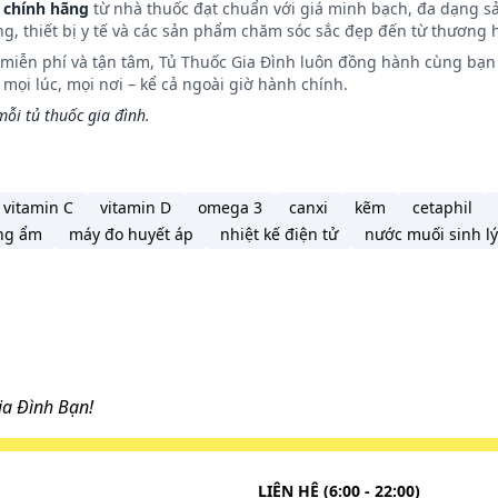
 chính hãng
từ nhà thuốc đạt chuẩn với giá minh bạch, đa dạng s
ng, thiết bị y tế và các sản phẩm chăm sóc sắc đẹp đến từ thương h
n miễn phí và tận tâm, Tủ Thuốc Gia Đình luôn đồng hành cùng bạn 
ọi lúc, mọi nơi – kể cả ngoài giờ hành chính.
ỗi tủ thuốc gia đình.
vitamin C
vitamin D
omega 3
canxi
kẽm
cetaphil
ng ẩm
máy đo huyết áp
nhiệt kế điện tử
nước muối sinh lý
a Đình Bạn!
LIÊN HỆ (6:00 - 22:00)