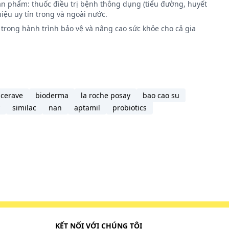
ản phẩm: thuốc điều trị bệnh thông dụng (tiểu đường, huyết
iệu uy tín trong và ngoài nước.
trong hành trình bảo vệ và nâng cao sức khỏe cho cả gia
cerave
bioderma
la roche posay
bao cao su
similac
nan
aptamil
probiotics
KẾT NỐI VỚI CHÚNG TÔI