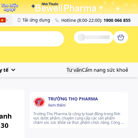
Tải ứng dụng
Hotline
(8:00-22:00)
:
1900 066 855
Tiếng Việt
y tế
Tư vấn
Cẩm nang sức khoẻ
TRƯỜNG THỌ PHARMA
Xem thêm
hanh
Trường Thọ Pharma là công ty hoạt động trong lĩnh
vực dược phẩm, chuyên cung cấp các sản phẩm
chăm sóc sức khỏe và thực phẩm chức năng. Công ty
 30
cam kết mang đến các sản phẩm chất lượng, được
sản xuất và phát triển dưới sự giám sát chặt chẽ từ
đội ngũ chuyên gia có kinh nghiệm. Trường Thọ