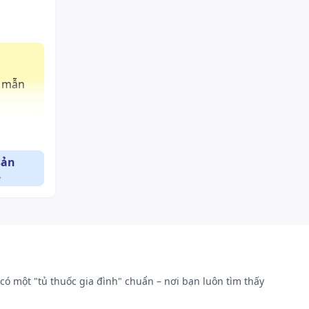
i mẫn
sản
.
có một "tủ thuốc gia đình" chuẩn – nơi bạn luôn tìm thấy