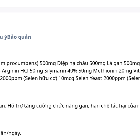
u ý
Bảo quản
num procumbens) 500mg Diệp hạ châu 500mg Lá gan 500mg
 - Arginin HCl 50mg Silymarin 40% 50mg Methionin 20mg Vi
 2000ppm (Selen hữu cơ) 10mcg Selen Yeast 2000ppm (Sele
gan. Hỗ trợ tăng cường chức năng gan, hạn chế tác hại của 
 lần/ngày.