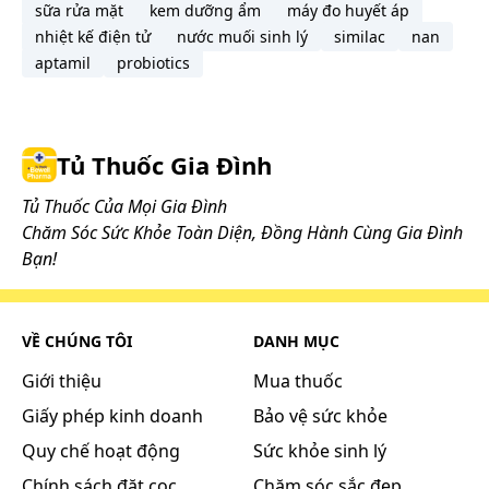
sữa rửa mặt
kem dưỡng ẩm
máy đo huyết áp
nhiệt kế điện tử
nước muối sinh lý
similac
nan
aptamil
probiotics
Tủ Thuốc Gia Đình
Tủ Thuốc Của Mọi Gia Đình
Chăm Sóc Sức Khỏe Toàn Diện, Đồng Hành Cùng Gia Đình
Bạn!
VỀ CHÚNG TÔI
DANH MỤC
Giới thiệu
Mua thuốc
Giấy phép kinh doanh
Bảo vệ sức khỏe
Quy chế hoạt động
Sức khỏe sinh lý
Chính sách đặt cọc
Chăm sóc sắc đẹp