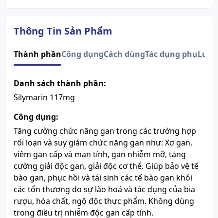
Đường dùng
uống
Quy cách
Hộp 3 Vỉ x 10 Viên
Dạng bào chế
Viên nén bao phim
Thông Tin Sản Phẩm
Số đăng ký
VD-32501-19
Lưu ý
Sản phẩm này không phải là
Thành phần
Công dụng
Cách dùng
Tác dụng phụ
Lưu 
thuốc và không có tác dụng thay
thế thuốc chữa bệnh.
Danh sách thành phần:
Xem giấy công bố sản phẩm
Silymarin 117mg
Công dụng:
Tăng cường chức năng gan trong các trường hợp
rối loạn và suy giảm chức năng gan như: Xơ gan,
viêm gan cấp và mạn tính, gan nhiễm mỡ, tăng
cường giải độc gan, giải độc cơ thể. Giúp bảo vệ tế
bào gan, phục hồi và tái sinh các tế bào gan khỏi
các tổn thương do sự lão hoá và tác dụng của bia
rượu, hóa chất, ngộ độc thực phẩm. Không dùng
trong điều trị nhiễm độc gan cấp tính.