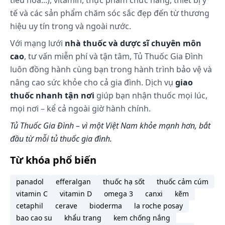
tiêu hóa...), vitamin, thực phẩm chức năng, thiết bị y
tế và các sản phẩm chăm sóc sắc đẹp đến từ thương
hiệu uy tín trong và ngoài nước.
Với mạng lưới
nhà thuốc và dược sĩ chuyên môn
cao
, tư vấn miễn phí và tận tâm, Tủ Thuốc Gia Đình
luôn đồng hành cùng bạn trong hành trình bảo vệ và
nâng cao sức khỏe cho cả gia đình. Dịch vụ
giao
thuốc nhanh tận nơi
giúp bạn nhận thuốc mọi lúc,
mọi nơi – kể cả ngoài giờ hành chính.
Tủ Thuốc Gia Đình – vì một Việt Nam khỏe mạnh hơn, bắt
đầu từ mỗi tủ thuốc gia đình.
Từ khóa phổ biến
panadol
efferalgan
thuốc hạ sốt
thuốc cảm cúm
vitamin C
vitamin D
omega 3
canxi
kẽm
cetaphil
cerave
bioderma
la roche posay
bao cao su
khẩu trang
kem chống nắng