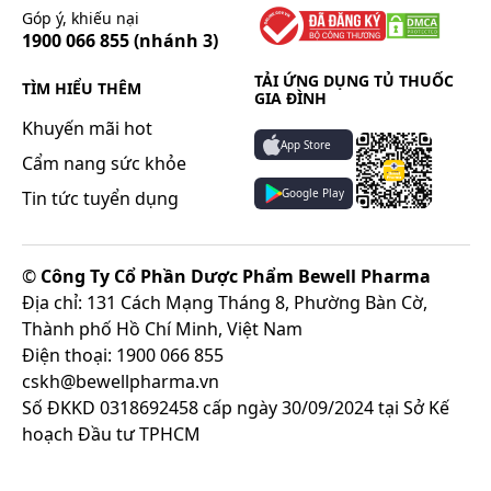
Góp ý, khiếu nại
1900 066 855
(nhánh 3)
TẢI ỨNG DỤNG TỦ THUỐC
TÌM HIỂU THÊM
GIA ĐÌNH
Khuyến mãi hot
App Store
Cẩm nang sức khỏe
Google Play
Tin tức tuyển dụng
©
Công Ty Cổ Phần Dược Phẩm Bewell Pharma
Địa chỉ: 131 Cách Mạng Tháng 8, Phường Bàn Cờ,
Thành phố Hồ Chí Minh, Việt Nam
Điện thoại: 1900 066 855
cskh@bewellpharma.vn
Số ĐKKD 0318692458 cấp ngày 30/09/2024 tại Sở Kế
hoạch Đầu tư TPHCM