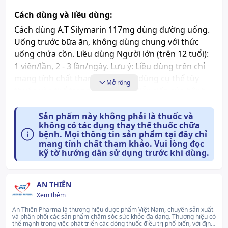
Cách dùng và liều dùng:
Cách dùng A.T Silymarin 117mg dùng đường uống.
Uống trước bữa ăn, không dùng chung với thức
uống chứa cồn. Liều dùng Người lớn (trên 12 tuổi):
1 viên/lần, 2 - 3 lần/ngày. Lưu ý: Liều dùng trên chỉ
mang tính chất tham khảo. Liều dùng cụ thể tùy
Mở rộng
thuộc vào thể trạng và mức độ diễn tiến của bệnh.
Để có liều dùng phù hợp, bạn cần tham khảo ý kiến
bác sĩ hoặc chuyên viên y tế.
Sản phẩm này không phải là thuốc và
không có tác dụng thay thế thuốc chữa
bệnh. Mọi thông tin sản phẩm tại đây chỉ
Tác dụng phụ có thể gặp:
mang tính chất tham khảo. Vui lòng đọc
Khi sử dụng A.T Silymarin, bạn có thể gặp các tác
kỹ tờ hướng dẫn sử dụng trước khi dùng.
dụng không mong muốn (ADR). Thường gặp, ADR >
1/100 Chưa có báo cáo. Ít gặp, 1/1000 < ADR < 1/100
AN THIÊN
Hệ tiêu hóa: Đau dạ dày, tiêu chảy. Hệ miễn dịch:
Xem thêm
Phản ứng dị ứng. Hướng dẫn cách xử trí ADR Khi
An Thiên Pharma là thương hiệu dược phẩm Việt Nam, chuyên sản xuất
gặp tác dụng phụ của thuốc, cần ngưng sử dụng và
và phân phối các sản phẩm chăm sóc sức khỏe đa dạng. Thương hiệu có
thông báo cho bác sĩ hoặc đến cơ sở y tế gần nhất
thế mạnh trong việc phát triển các dòng thuốc điều trị phổ biến, với định