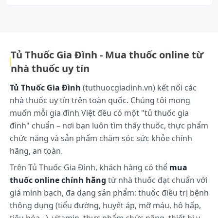
hướng đáp ứng nhu cầu sử dụng an toàn và phù hợp tại thị trường Việt
để được xử trí kịp thời.
Nam. An Thiên Pharma không ngừng nâng cao quy trình sản xuất và
kiểm soát chất lượng nhằm đảm bảo mỗi sản phẩm đều đạt tiêu chuẩn
và mang lại sự an tâm cho người tiêu dùng.lg...Xem thêm
Những lưu ý khi sử dụng:
Chưa có thông tin
Tủ Thuốc Gia Đình - Mua thuốc online từ
nhà thuốc uy tín
Cách bảo quản:
Để nơi khô ráo, tránh ánh sáng, ở nhiệt độ < 30°C.
Tủ Thuốc Gia Đình
(tuthuocgiadinh.vn) kết nối các
nhà thuốc uy tín trên toàn quốc. Chúng tôi mong
muốn mỗi gia đình Việt đều có một "tủ thuốc gia
đình" chuẩn – nơi bạn luôn tìm thấy thuốc, thực phẩm
chức năng và sản phẩm chăm sóc sức khỏe chính
hãng, an toàn.
Trên Tủ Thuốc Gia Đình, khách hàng có thể
mua
thuốc online chính hãng
từ nhà thuốc đạt chuẩn với
giá minh bạch, đa dạng sản phẩm: thuốc điều trị bệnh
thông dụng (tiểu đường, huyết áp, mỡ máu, hô hấp,