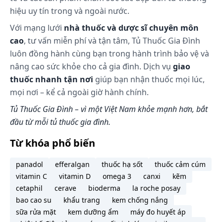
hiệu uy tín trong và ngoài nước.
Với mạng lưới
nhà thuốc và dược sĩ chuyên môn
cao
, tư vấn miễn phí và tận tâm, Tủ Thuốc Gia Đình
luôn đồng hành cùng bạn trong hành trình bảo vệ và
nâng cao sức khỏe cho cả gia đình. Dịch vụ
giao
thuốc nhanh tận nơi
giúp bạn nhận thuốc mọi lúc,
mọi nơi – kể cả ngoài giờ hành chính.
Tủ Thuốc Gia Đình – vì một Việt Nam khỏe mạnh hơn, bắt
đầu từ mỗi tủ thuốc gia đình.
Từ khóa phổ biến
panadol
efferalgan
thuốc hạ sốt
thuốc cảm cúm
vitamin C
vitamin D
omega 3
canxi
kẽm
cetaphil
cerave
bioderma
la roche posay
bao cao su
khẩu trang
kem chống nắng
sữa rửa mặt
kem dưỡng ẩm
máy đo huyết áp