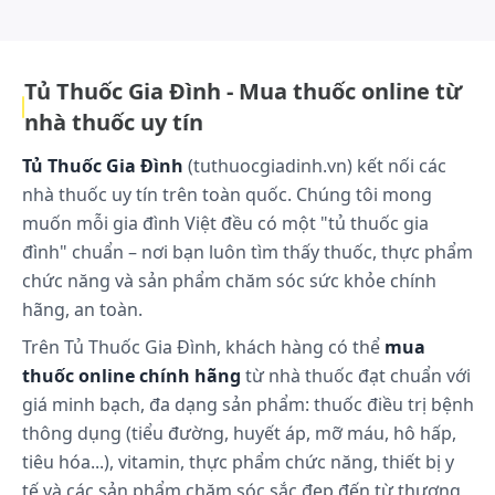
dùng sản phẩm nếu bạn dị ứng với các sản
xuất và tiêu chuẩn kiểm soát chất lượng nhằm mang đến các giải pháp
chăm sóc sức khỏe bền vững cho cộng đồng..
phẩm từ đậu nành. Sản phẩm có chứa sắt, vì vậy
không dùng quá liều khuyến cáo do có thể gây
ảnh hưởng đến trẻ nhỏ. Thực phẩm bổ sung
Tủ Thuốc Gia Đình - Mua thuốc online từ
không dùng để thay thế một chế độ ăn cân
nhà thuốc uy tín
bằng, đa dạng và lành mạnh. Sản phẩm này
không phải là thuốc và không có tác dụng thay
Tủ Thuốc Gia Đình
(tuthuocgiadinh.vn) kết nối các
thế thuốc chữa bệnh. Đọc kỹ hướng dẫn sử
nhà thuốc uy tín trên toàn quốc. Chúng tôi mong
dụng trước khi dùng.
muốn mỗi gia đình Việt đều có một "tủ thuốc gia
đình" chuẩn – nơi bạn luôn tìm thấy thuốc, thực phẩm
Cách bảo quản:
chức năng và sản phẩm chăm sóc sức khỏe chính
Bảo quản nơi khô ráo, thoáng mát, nhiệt độ không
hãng, an toàn.
quá 25 độ C, tránh ánh sáng. Để xa tầm tay trẻ em.
Trên Tủ Thuốc Gia Đình, khách hàng có thể
mua
thuốc online chính hãng
từ nhà thuốc đạt chuẩn với
giá minh bạch, đa dạng sản phẩm: thuốc điều trị bệnh
thông dụng (tiểu đường, huyết áp, mỡ máu, hô hấp,
tiêu hóa...), vitamin, thực phẩm chức năng, thiết bị y
tế và các sản phẩm chăm sóc sắc đẹp đến từ thương