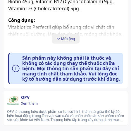
Biotin 45μg, Vitamin B12 (Cyanocobalamin) 9μg,
Vitamin D3 (Cholecalciferol) 5μg.
Công dụng:
Vitabiotics Perfectil giúp bổ sung các vi chất cần
thiết nuôi dưỡng, làm đẹp da, tóc, móng chắc khỏe.
Mở rộng
Cách dùng và liều dùng:
Uống 1 viên/ngày, sau ăn.
Sản phẩm này không phải là thuốc và
không có tác dụng thay thế thuốc chữa
Tác dụng phụ có thể gặp:
bệnh. Mọi thông tin sản phẩm tại đây chỉ
Chưa có thông tin về tác dụng phụ của sản phẩm.
mang tính chất tham khảo. Vui lòng đọc
kỹ tờ hướng dẫn sử dụng trước khi dùng.
Những lưu ý khi sử dụng:
Không sử dụng cho người mẫn cảm với bất cứ
OPV
Xem thêm
thành phần nào của sản phẩm. Phải hỏi ý kiến
bác sĩ trước khi dùng nếu bạn đang trong tình
OPV là thương hiệu dược phẩm có lịch sử hình thành từ giữa thế kỷ 20,
hiện hoạt động trong lĩnh vực sản xuất và phân phối các sản phẩm chăm
trạng phải theo dõi y tế, phụ nữ mang thai, phụ
sóc sức khỏe tại Việt Nam. Thương hiệu tập trung xây dựng danh mục
sản phẩm đa dạng, phù hợp với nhu cầu điều dưỡng và hỗ trợ sức khỏe
nữ cho con bú và dị ứng với thực phẩm. Không
cho nhiều nhóm đối tượng. OPV không ngừng phát triển hệ thống sản