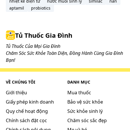
nhiệt kế điện tử
nước muối sinh lý
similac
nan
aptamil
probiotics
Tủ Thuốc Gia Đình
Tủ Thuốc Của Mọi Gia Đình
Chăm Sóc Sức Khỏe Toàn Diện, Đồng Hành Cùng Gia Đình
Bạn!
VỀ CHÚNG TÔI
DANH MỤC
Giới thiệu
Mua thuốc
Giấy phép kinh doanh
Bảo vệ sức khỏe
Quy chế hoạt động
Sức khỏe sinh lý
Chính sách đặt cọc
Chăm sóc sắc đẹp
Chính sách nội dung
Mẹ và bé