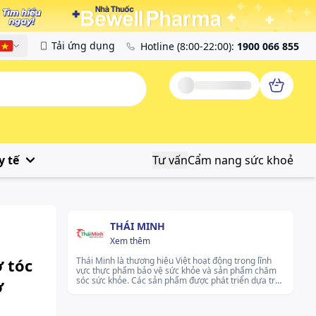
Tải ứng dụng
Hotline
(8:00-22:00)
:
1900 066 855
Tiếng Việt
y tế
Tư vấn
Cẩm nang sức khoẻ
THÁI MINH
Xem thêm
 tóc
Thái Minh là thương hiệu Việt hoạt động trong lĩnh
vực thực phẩm bảo vệ sức khỏe và sản phẩm chăm
sóc sức khỏe. Các sản phẩm được phát triển dựa trên
ơ
khoa học hiện đại và thảo dược truyền thống, hướng
đến chăm sóc sức khỏe toàn diện cho cộng đồng.
Thương hiệu luôn nỗ lực lan tỏa giá trị tích cực, gìn