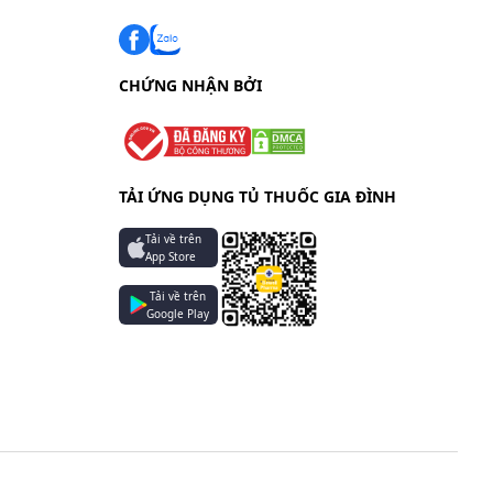
CHỨNG NHẬN BỞI
TẢI ỨNG DỤNG TỦ THUỐC GIA ĐÌNH
Tải về trên
App Store
Tải về trên
Google Play