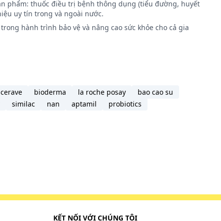
ản phẩm: thuốc điều trị bệnh thông dụng (tiểu đường, huyết
iệu uy tín trong và ngoài nước.
trong hành trình bảo vệ và nâng cao sức khỏe cho cả gia
cerave
bioderma
la roche posay
bao cao su
similac
nan
aptamil
probiotics
KẾT NỐI VỚI CHÚNG TÔI