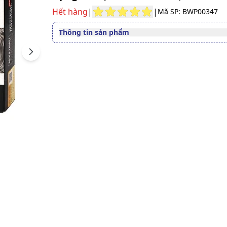
Hết hàng
|
|
Mã SP: BWP00347
Thông tin sản phẩm
Đường dùng
Đường uống
Next
Quy cách
Hộp 3 vỉ x 10 viên
Dạng bào chế
Viên nén
Nam và nữ trưởng thành tó
Độ tuổi sử dụng
sớm, tóc gãy rụng
Số đăng ký
7190/2023/ĐKSP
Lưu ý
Sản phẩm này không phải l
thuốc và không có tác dụng
thế thuốc chữa bệnh.
Xem giấy công bố sản phẩm