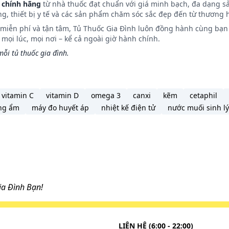
 chính hãng
từ nhà thuốc đạt chuẩn với giá minh bạch, đa dạng s
ng, thiết bị y tế và các sản phẩm chăm sóc sắc đẹp đến từ thương h
n miễn phí và tận tâm, Tủ Thuốc Gia Đình luôn đồng hành cùng bạn 
ọi lúc, mọi nơi – kể cả ngoài giờ hành chính.
ỗi tủ thuốc gia đình.
vitamin C
vitamin D
omega 3
canxi
kẽm
cetaphil
ng ẩm
máy đo huyết áp
nhiệt kế điện tử
nước muối sinh lý
a Đình Bạn!
LIÊN HỆ (6:00 - 22:00)