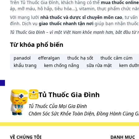
Trên Tủ Thuốc Gia Đình, khách hàng có thể
mua thuốc online
áp, mỡ máu, hô hấp, tiêu hóa...), vitamin, thực phẩm chức nă
Với mạng lưới
nhà thuốc và dược sĩ chuyên môn cao
, tư vấ
đình. Dịch vụ
giao thuốc nhanh tận nơi
giúp bạn nhận thuốc m
Tủ Thuốc Gia Đình – vì một Việt Nam khỏe mạnh hơn, bắt đầu từ m
Từ khóa phổ biến
panadol
efferalgan
thuốc hạ sốt
thuốc cảm cúm
khẩu trang
kem chống nắng
sữa rửa mặt
kem dưỡ
Tủ Thuốc Gia Đình
Tủ Thuốc Của Mọi Gia Đình
Chăm Sóc Sức Khỏe Toàn Diện, Đồng Hành Cùng Gi
VỀ CHÚNG TÔI
DANH MỤC