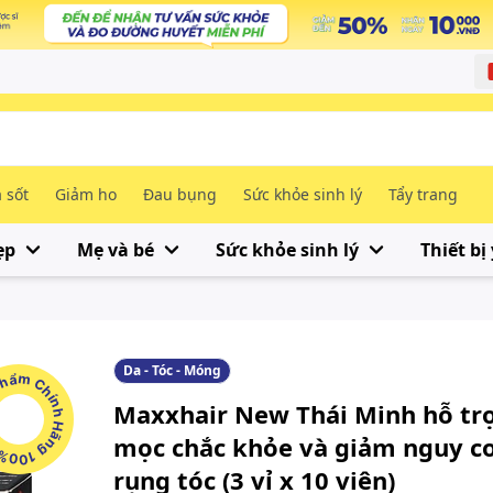
 sốt
Giảm ho
Đau bụng
Sức khỏe sinh lý
Tẩy trang
ẹp
Mẹ và bé
Sức khỏe sinh lý
Thiết bị 
Da - Tóc - Móng
m Chính Hãng 100%
Maxxhair New Thái Minh hỗ trợ
mọc chắc khỏe và giảm nguy c
rụng tóc (3 vỉ x 10 viên)