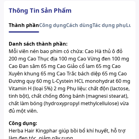
Quy cách
Hộp 60 Viên
Dạng bào chế
Viên nén bao phim
Thông Tin Sản Phẩm
Người rụng tóc, tóc thưa xơ, dễ
gãy, tóc bạc sớm.
Thành phần
Công dụng
Cách dùng
Tác dụng phụ
Lưu 
Độ tuổi sử dụng
Người sử dụng thuốc, hóa chất
dài ngày ảnh hưởng tới tóc.
Số đăng ký
1146/2020/ĐKSP
Danh sách thành phần:
Lưu ý
Sản phẩm này không phải là
Mỗi viên nén bao phim có chứa: Cao Hà thủ ô đỏ
thuốc và không có tác dụng thay
200 mg Cao Thục địa 100 mg Cao Vừng đen 100 mg
thế thuốc chữa bệnh.
Cao Đan sâm 65 mg Cao Giảo cổ lam 65 mg Cao
Xem giấy công bố sản phẩm
Xuyên khung 65 mg Cao Trắc bách diệp 65 mg Cao
Đương quy 60 mg L-Cystein HCL monohydrat 60 mg
Vitamin H (loại 5%) 2 mg Phụ liệu: chất độn (lactose,
tinh bột), chất chống đóng bánh (magnesi stearat),
chất làm bóng (hydroxypropyl methylcellulose) vừa
đủ một viên.
Công dụng:
Herba Hair Kingphar giúp bồi bổ khí huyết, hỗ trợ
làm đen tóc, giảm gãy rụng.