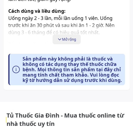
Cách dùng và liều dùng:
Uống ngày 2 - 3 lần, mỗi lần uống 1 viên. Uống
trước khi ăn 30 phút và sau khi ăn 1 - 2 giờ. Nên
dùng 3 - 6 tháng để có hiệu quả tốt nhất.
Mở rộng
Tác dụng phụ có thể gặp:
Chưa có thông tin về tác dụng phụ của sản phẩm.
Sản phẩm này không phải là thuốc và
không có tác dụng thay thế thuốc chữa
Những lưu ý khi sử dụng:
bệnh. Mọi thông tin sản phẩm tại đây chỉ
mang tính chất tham khảo. Vui lòng đọc
Không dùng cho người mẫn cảm với bất kỳ
kỹ tờ hướng dẫn sử dụng trước khi dùng.
thành phần nào của sản phẩm. Sản phẩm này
không phải là thuốc và không có tác dụng thay
thế thuốc chữa bệnh. Đọc kỹ hướng dẫn sử
dụng trước khi dùng.
Tủ Thuốc Gia Đình - Mua thuốc online từ
Cách bảo quản:
nhà thuốc uy tín
Bảo quản nơi khô ráo, thoáng mát và tránh ánh