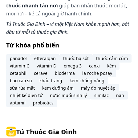
thuốc nhanh tận nơi
giúp bạn nhận thuốc mọi lúc,
mọi nơi – kể cả ngoài giờ hành chính.
Tủ Thuốc Gia Đình – vì một Việt Nam khỏe mạnh hơn, bắt
đầu từ mỗi tủ thuốc gia đình.
Từ khóa phổ biến
panadol
efferalgan
thuốc hạ sốt
thuốc cảm cúm
vitamin C
vitamin D
omega 3
canxi
kẽm
cetaphil
cerave
bioderma
la roche posay
bao cao su
khẩu trang
kem chống nắng
sữa rửa mặt
kem dưỡng ẩm
máy đo huyết áp
nhiệt kế điện tử
nước muối sinh lý
similac
nan
aptamil
probiotics
Tủ Thuốc Gia Đình