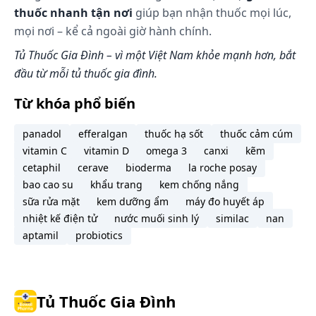
thuốc nhanh tận nơi
giúp bạn nhận thuốc mọi lúc,
mọi nơi – kể cả ngoài giờ hành chính.
Tủ Thuốc Gia Đình – vì một Việt Nam khỏe mạnh hơn, bắt
đầu từ mỗi tủ thuốc gia đình.
Từ khóa phổ biến
panadol
efferalgan
thuốc hạ sốt
thuốc cảm cúm
vitamin C
vitamin D
omega 3
canxi
kẽm
cetaphil
cerave
bioderma
la roche posay
bao cao su
khẩu trang
kem chống nắng
sữa rửa mặt
kem dưỡng ẩm
máy đo huyết áp
nhiệt kế điện tử
nước muối sinh lý
similac
nan
aptamil
probiotics
Tủ Thuốc Gia Đình