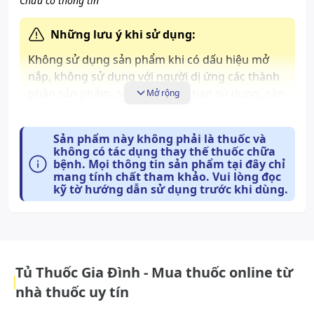
Chưa có thông tin
Những lưu ý khi sử dụng:
Không sử dụng sản phẩm khi có dấu hiệu mở
nắp, không sử dụng với người dị ứng các thành
phần sản phẩm, sản phẩm hết hạn sử dụng, sản
Mở rộng
phẩm có vị chua hoặc màu trắng đục
Sản phẩm này không phải là thuốc và
Cách bảo quản:
không có tác dụng thay thế thuốc chữa
Nơi sạch sẽ, thoáng mát, tránh nhiệt độ cao và ánh
bệnh. Mọi thông tin sản phẩm tại đây chỉ
mang tính chất tham khảo. Vui lòng đọc
sáng trực tiếp.
kỹ tờ hướng dẫn sử dụng trước khi dùng.
Tủ Thuốc Gia Đình - Mua thuốc online từ
nhà thuốc uy tín