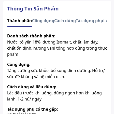
Quy cách
Lốc 6 hũ x 70ml
Độ tuổi sử dụng
Trẻ từ trên 1 tuổi & người lớn
Thông Tin Sản Phẩm
Số đăng ký
88.BNHA.2022
Lưu ý
Sản phẩm này không phải là
Thành phần
Công dụng
Cách dùng
Tác dụng phụ
Lưu 
thuốc và không có tác dụng thay
thế thuốc chữa bệnh.
Danh sách thành phần:
Xem giấy công bố sản phẩm
Nước, tổ yến 18%, đường Isomalt, chất làm dày,
chất ổn định, hương vani tổng hợp dùng trong thực
phẩm
Công dụng:
Tăng cường sức khỏe, bổ sung dinh dưỡng. Hỗ trợ
sức đề kháng và hệ miễn dịch.
Cách dùng và liều dùng:
Lắc đều trước khi uống, dùng ngon hơn khi uống
lạnh. 1-2 hủ/ ngày
Tác dụng phụ có thể gặp: