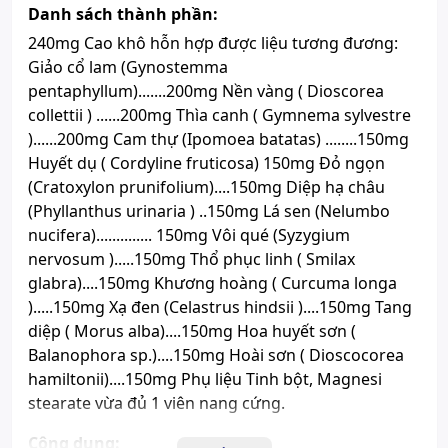
Lưu ý
Sản phẩm này không phải là
Danh sách thành phần:
thuốc và không có tác dụng thay
240mg Cao khô hỗn hợp được liệu tương đương:
thế thuốc chữa bệnh.
Giảo cổ lam (Gynostemma
Xem giấy công bố sản phẩm
pentaphyllum).......200mg Nền vàng ( Dioscorea
collettii ) ......200mg Thìa canh ( Gymnema sylvestre
)......200mg Cam thự (Ipomoea batatas) ........150mg
Huyết dụ ( Cordyline fruticosa) 150mg Đỏ ngọn
(Cratoxylon prunifolium)....150mg Diệp hạ châu
(Phyllanthus urinaria ) ..150mg Lá sen (Nelumbo
nucifera).............. 150mg Vôi qué (Syzygium
nervosum ).....150mg Thổ phục linh ( Smilax
glabra)....150mg Khương hoàng ( Curcuma longa
).....150mg Xạ đen (Celastrus hindsii )....150mg Tang
diệp ( Morus alba)....150mg Hoa huyết sơn (
Balanophora sp.)....150mg Hoài sơn ( Dioscocorea
hamiltonii)....150mg Phụ liệu Tinh bột, Magnesi
stearate vừa đủ 1 viên nang cứng.
Công dụng: