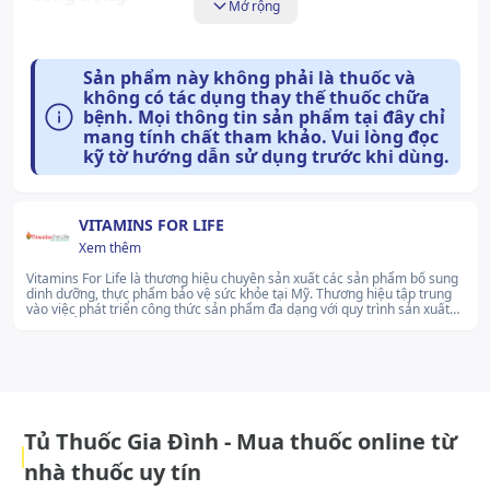
Mở rộng
Hỗ trợ giảm cholesterol và đường trong máu, hỗ
trợ làm giảm nguy cơ xơ vữa động mạch, nguy cơ
Sản phẩm này không phải là thuốc và
cao huyết áp,nguy cơ đái tháo đường.
không có tác dụng thay thế thuốc chữa
bệnh. Mọi thông tin sản phẩm tại đây chỉ
Cách dùng và liều dùng:
mang tính chất tham khảo. Vui lòng đọc
Uống lúc đói Đối với bệnh nhân - Uống phòng
kỹ tờ hướng dẫn sử dụng trước khi dùng.
ngừa: Uống 2 viên/lần, ngày 2 lần - Uống hỗ trợ
điều trị: Uống 2 viên/lần, ngày uống 3 lần - Thời gian
VITAMINS FOR LIFE
sử dụng kéo dài từ 1 đến 3 tháng. Không dùng cho
Xem thêm
Phụ nữ có thai và cho con bú
Vitamins For Life là thương hiệu chuyên sản xuất các sản phẩm bổ sung
dinh dưỡng, thực phẩm bảo vệ sức khỏe tại Mỹ. Thương hiệu tập trung
Tác dụng phụ có thể gặp:
vào việc phát triển công thức sản phẩm đa dạng với quy trình sản xuất
Chưa có thông tin
được kiểm soát nghiêm ngặt theo các tiêu chuẩn quản lý chất lượng hiện
hành. Vitamins For Life không ngừng cải tiến nhằm đáp ứng nhu cầu
chăm sóc sức khỏe của người tiêu dùng ở nhiều quốc gia..
Những lưu ý khi sử dụng:
Chưa có thông tin
Tủ Thuốc Gia Đình - Mua thuốc online từ
Cách bảo quản:
nhà thuốc uy tín