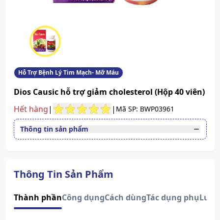
Hỗ Trợ Bệnh Lý Tim Mạch- Mỡ Máu
Dios Causic hỗ trợ giảm cholesterol (Hộp 40 viên)
Hết hàng
|
|
Mã SP: BWP03961
Thông tin sản phẩm
Đường dùng
uống
Quy cách
Hộp 40 viên
Người cholesterol máu cao, có
Thông Tin Sản Phẩm
nguy cơ xơ vữa động mạch. Cao
Độ tuổi sử dụng
huyết áp, tim mạch, nguy cơ đái
Thành phần
Công dụng
Cách dùng
Tác dụng phụ
Lưu 
tháo đường.
Số đăng ký
2595/2018/ĐKSP