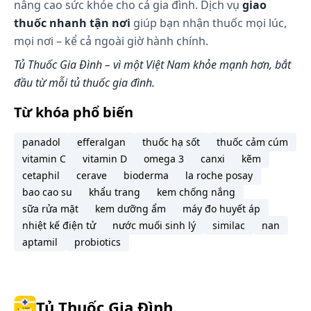
nâng cao sức khỏe cho cả gia đình. Dịch vụ
giao
thuốc nhanh tận nơi
giúp bạn nhận thuốc mọi lúc,
mọi nơi – kể cả ngoài giờ hành chính.
Tủ Thuốc Gia Đình – vì một Việt Nam khỏe mạnh hơn, bắt
đầu từ mỗi tủ thuốc gia đình.
Từ khóa phổ biến
panadol
efferalgan
thuốc hạ sốt
thuốc cảm cúm
vitamin C
vitamin D
omega 3
canxi
kẽm
cetaphil
cerave
bioderma
la roche posay
bao cao su
khẩu trang
kem chống nắng
sữa rửa mặt
kem dưỡng ẩm
máy đo huyết áp
nhiệt kế điện tử
nước muối sinh lý
similac
nan
aptamil
probiotics
Tủ Thuốc Gia Đình