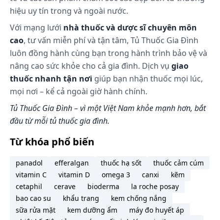
hiệu uy tín trong và ngoài nước.
Với mạng lưới
nhà thuốc và dược sĩ chuyên môn
cao
, tư vấn miễn phí và tận tâm, Tủ Thuốc Gia Đình
luôn đồng hành cùng bạn trong hành trình bảo vệ và
nâng cao sức khỏe cho cả gia đình. Dịch vụ
giao
thuốc nhanh tận nơi
giúp bạn nhận thuốc mọi lúc,
mọi nơi – kể cả ngoài giờ hành chính.
Tủ Thuốc Gia Đình – vì một Việt Nam khỏe mạnh hơn, bắt
đầu từ mỗi tủ thuốc gia đình.
Từ khóa phổ biến
panadol
efferalgan
thuốc hạ sốt
thuốc cảm cúm
vitamin C
vitamin D
omega 3
canxi
kẽm
cetaphil
cerave
bioderma
la roche posay
bao cao su
khẩu trang
kem chống nắng
sữa rửa mặt
kem dưỡng ẩm
máy đo huyết áp