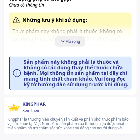
Chưa có thông tin
Những lưu ý khi sử dụng:
Thực phẩm này không phải là thuốc, không có
tác dụng thay thế thuộc chữa bệnh. Không sử
Mở rộng
dụng với người mẫn cảm với thành phần của sản
phẩm.
Sản phẩm này không phải là thuốc và
Cần tham cấn ý kiến bác sỹ nếu có phản ứng với
không có tác dụng thay thế thuốc chữa
thành phần sản phẩm. Không dùng cho trẻ em.
bệnh. Mọi thông tin sản phẩm tại đây chỉ
mang tính chất tham khảo. Vui lòng đọc
kỹ tờ hướng dẫn sử dụng trước khi dùng.
Cách bảo quản:
Nơi khô mát, tránh ánh nắng trực tiếp.
KINGPHAR
Xem thêm
Kingphar là thương hiệu chuyên sản xuất và phân phối thực phẩm bảo
vệ sức khỏe tại Việt Nam. Các sản phẩm của thương hiệu được phát
triển nhằm hỗ trợ chăm sóc sức khỏe chủ động cho người dùng với
nhiều dạng bào chế tiện dụng.lg...Xem thêm