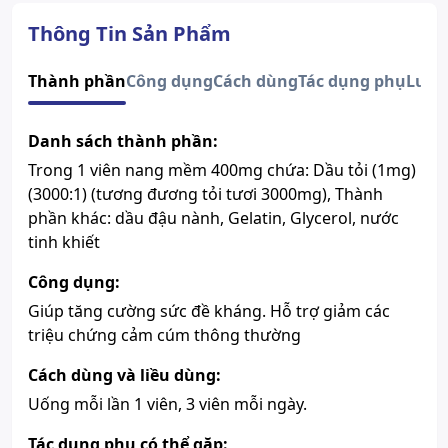
Quy cách
Lọ 60 viên
Dạng bào chế
Viên nang mềm
Thông Tin Sản Phẩm
Số đăng ký
7401/2021/ĐKSP
Lưu ý
Sản phẩm này không phải là
Thành phần
Công dụng
Cách dùng
Tác dụng phụ
Lưu 
thuốc và không có tác dụng thay
thế thuốc chữa bệnh.
Danh sách thành phần:
Xem giấy công bố sản phẩm
Trong 1 viên nang mềm 400mg chứa: Dầu tỏi (1mg)
(3000:1) (tương đương tỏi tươi 3000mg), Thành
phần khác: dầu đậu nành, Gelatin, Glycerol, nước
tinh khiết
Công dụng:
Giúp tăng cường sức đề kháng. Hỗ trợ giảm các
triệu chứng cảm cúm thông thường
Cách dùng và liều dùng:
Uống mỗi lần 1 viên, 3 viên mỗi ngày.
Tác dụng phụ có thể gặp: