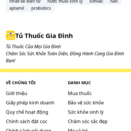
nhiệt kế điện tử
nước muối sinh lý
similac
nan
aptamil
probiotics
Tủ Thuốc Gia Đình
Tủ Thuốc Của Mọi Gia Đình
Chăm Sóc Sức Khỏe Toàn Diện, Đồng Hành Cùng Gia Đình
Bạn!
VỀ CHÚNG TÔI
DANH MỤC
Giới thiệu
Mua thuốc
Giấy phép kinh doanh
Bảo vệ sức khỏe
Quy chế hoạt động
Sức khỏe sinh lý
Chính sách đặt cọc
Chăm sóc sắc đẹp
Chính sách nội dung
Mẹ và bé