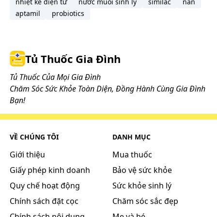
nhiệt kế điện tử
nước muối sinh lý
similac
nan
aptamil
probiotics
Tủ Thuốc Gia Đình
Tủ Thuốc Của Mọi Gia Đình
Chăm Sóc Sức Khỏe Toàn Diện, Đồng Hành Cùng Gia Đình
Bạn!
VỀ CHÚNG TÔI
DANH MỤC
Giới thiệu
Mua thuốc
Giấy phép kinh doanh
Bảo vệ sức khỏe
Quy chế hoạt động
Sức khỏe sinh lý
Chính sách đặt cọc
Chăm sóc sắc đẹp
Chính sách nội dung
Mẹ và bé