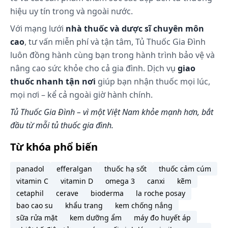
hiệu uy tín trong và ngoài nước.
Với mạng lưới
nhà thuốc và dược sĩ chuyên môn
cao
, tư vấn miễn phí và tận tâm, Tủ Thuốc Gia Đình
luôn đồng hành cùng bạn trong hành trình bảo vệ và
nâng cao sức khỏe cho cả gia đình. Dịch vụ
giao
thuốc nhanh tận nơi
giúp bạn nhận thuốc mọi lúc,
mọi nơi – kể cả ngoài giờ hành chính.
Tủ Thuốc Gia Đình – vì một Việt Nam khỏe mạnh hơn, bắt
đầu từ mỗi tủ thuốc gia đình.
Từ khóa phổ biến
panadol
efferalgan
thuốc hạ sốt
thuốc cảm cúm
vitamin C
vitamin D
omega 3
canxi
kẽm
cetaphil
cerave
bioderma
la roche posay
bao cao su
khẩu trang
kem chống nắng
sữa rửa mặt
kem dưỡng ẩm
máy đo huyết áp