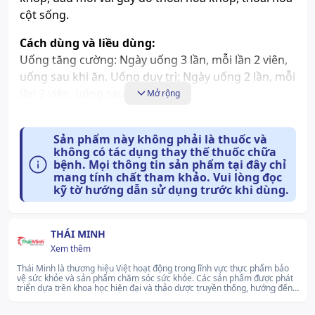
cột sống.
Cách dùng và liều dùng:
Uống tăng cường: Ngày uống 3 lần, mỗi lần 2 viên,
uống sau khi ăn. Uống duy trì: Ngày uống 2 lần, mỗi
lần 2 viên, uống sau khi ăn.
Mở rộng
Tác dụng phụ có thể gặp:
Chưa có thông tin
Sản phẩm này không phải là thuốc và
không có tác dụng thay thế thuốc chữa
bệnh. Mọi thông tin sản phẩm tại đây chỉ
Những lưu ý khi sử dụng:
mang tính chất tham khảo. Vui lòng đọc
kỹ tờ hướng dẫn sử dụng trước khi dùng.
Chưa có thông tin
Cách bảo quản:
THÁI MINH
Bảo quản nơi khô ráo, thoáng mát, tránh ánh sáng,
Xem thêm
nhiệt độ dưới 30 độ C. Để xa tầm tay trẻ em.
Thái Minh là thương hiệu Việt hoạt động trong lĩnh vực thực phẩm bảo
vệ sức khỏe và sản phẩm chăm sóc sức khỏe. Các sản phẩm được phát
triển dựa trên khoa học hiện đại và thảo dược truyền thống, hướng đến
chăm sóc sức khỏe toàn diện cho cộng đồng. Thương hiệu luôn nỗ lực
lan tỏa giá trị tích cực, gìn giữ mối quan hệ bền vững với người tiêu