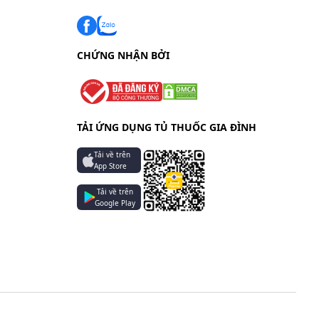
CHỨNG NHẬN BỞI
TẢI ỨNG DỤNG TỦ THUỐC GIA ĐÌNH
Tải về trên
App Store
Tải về trên
Google Play