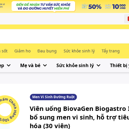
 sốt
Giảm ho
Đau bụng
Sức khỏe sinh lý
Tẩy trang
ẹp
Mẹ và bé
Sức khỏe sinh lý
Thiết bị 
Men Vi Sinh Đường Ruột
m Chính Hãng 100%
Viên uống BiovaGen Biogastro 
bổ sung men vi sinh, hỗ trợ tiê
hóa (30 viên)