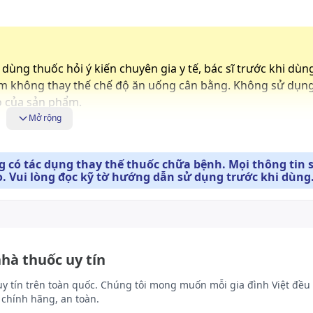
dùng thuốc hỏi ý kiến chuyên gia y tế, bác sĩ trước khi dùn
m không thay thế chế độ ăn uống cân bằng. Không sử dụn
o của sản phẩm.
Mở rộng
.
 có tác dụng thay thế thuốc chữa bệnh. Mọi thông tin 
. Vui lòng đọc kỹ tờ hướng dẫn sử dụng trước khi dùng
nhà thuốc uy tín
uy tín trên toàn quốc. Chúng tôi mong muốn mỗi gia đình Việt đều 
chính hãng, an toàn.