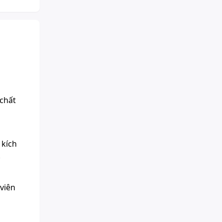
 chất
 kích
.
 viên