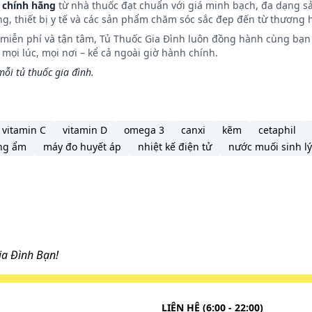
 chính hãng
từ nhà thuốc đạt chuẩn với giá minh bạch, đa dạng s
ng, thiết bị y tế và các sản phẩm chăm sóc sắc đẹp đến từ thương h
n miễn phí và tận tâm, Tủ Thuốc Gia Đình luôn đồng hành cùng bạn 
ọi lúc, mọi nơi – kể cả ngoài giờ hành chính.
ỗi tủ thuốc gia đình.
vitamin C
vitamin D
omega 3
canxi
kẽm
cetaphil
ng ẩm
máy đo huyết áp
nhiệt kế điện tử
nước muối sinh lý
a Đình Bạn!
LIÊN HỆ (6:00 - 22:00)