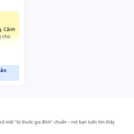
g. Cảnh
g cho
sản
.
có một "tủ thuốc gia đình" chuẩn – nơi bạn luôn tìm thấy