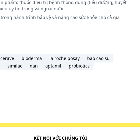
ản phẩm: thuốc điều trị bệnh thông dụng (tiểu đường, huyết
iệu uy tín trong và ngoài nước.
trong hành trình bảo vệ và nâng cao sức khỏe cho cả gia
cerave
bioderma
la roche posay
bao cao su
similac
nan
aptamil
probiotics
KẾT NỐI VỚI CHÚNG TÔI