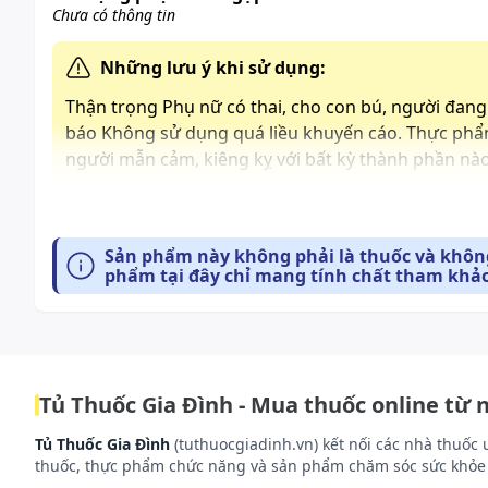
Chưa có thông tin
Những lưu ý khi sử dụng:
Thận trọng Phụ nữ có thai, cho con bú, người đang 
báo Không sử dụng quá liều khuyến cáo. Thực phẩ
người mẫn cảm, kiêng kỵ với bất kỳ thành phần nà
Cách bảo quản:
Nơi khô ráo, nhiệt độ dưới 25°C. Để xa tầm tay trẻ em
Sản phẩm này không phải là thuốc và không
phẩm tại đây chỉ mang tính chất tham khảo
Tủ Thuốc Gia Đình - Mua thuốc online từ 
Tủ Thuốc Gia Đình
(tuthuocgiadinh.vn) kết nối các nhà thuốc 
thuốc, thực phẩm chức năng và sản phẩm chăm sóc sức khỏe 