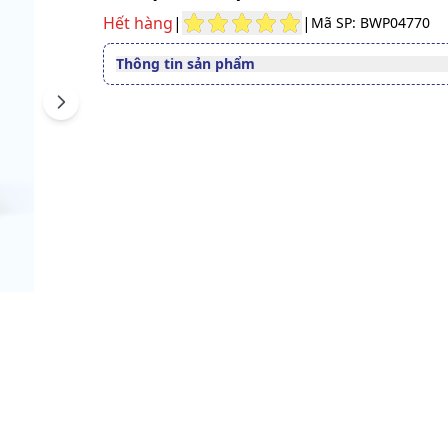
Hết hàng
|
|
Mã SP: BWP04770
Thông tin sản phẩm
Quy cách
Hộp 30 viên
Next
Biogastro IBS thích hợp dù
cho người lớn và trẻ em từ 
tuổi trở lên có các biểu hi
đau bụng, chướng bụng, đ
hơi, tiêu chảy, táo bón, rối 
Độ tuổi sử dụng
tiêu hóa do loạn khuẩn đư
ruột, người có hội chứng r
kích thích, người dùng khá
sinh dài ngày gây loạn khu
đường ruột.
Số đăng ký
804/2023/XNQC-ATTP
Lưu ý
Sản phẩm này không phải l
thuốc và không có tác dụng
thế thuốc chữa bệnh.
Xem giấy công bố sản phẩm