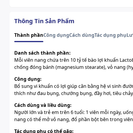
Thông Tin Sản Phẩm
Thành phần
Công dụng
Cách dùng
Tác dụng phụ
Lư
Danh sách thành phần:
Mỗi viên nang chứa trên 10 tỷ tế bào lợi khuẩn Lacto
chống đóng bánh (magnesium stearate), vỏ nang (hy
Công dụng:
Bổ sung vi khuẩn có lợi giúp cân bằng hệ vi sinh đườn
thích như đau bụng, chướng bụng, đầy hơi, tiêu chảy
Cách dùng và liều dùng:
Người lớn và trẻ em trên 6 tuổi: 1 viên mỗi ngày, uố
nang có thể mở vỏ nang, đổ phần bột bên trong viê
Tác dụng phụ có thể gặp: