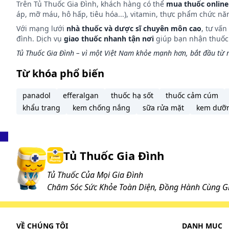
Trên Tủ Thuốc Gia Đình, khách hàng có thể
mua thuốc online
áp, mỡ máu, hô hấp, tiêu hóa...), vitamin, thực phẩm chức nă
Với mạng lưới
nhà thuốc và dược sĩ chuyên môn cao
, tư vấ
đình. Dịch vụ
giao thuốc nhanh tận nơi
giúp bạn nhận thuốc m
Tủ Thuốc Gia Đình – vì một Việt Nam khỏe mạnh hơn, bắt đầu từ m
Từ khóa phổ biến
panadol
efferalgan
thuốc hạ sốt
thuốc cảm cúm
khẩu trang
kem chống nắng
sữa rửa mặt
kem dưỡ
Tủ Thuốc Gia Đình
Tủ Thuốc Của Mọi Gia Đình
Chăm Sóc Sức Khỏe Toàn Diện, Đồng Hành Cùng Gi
VỀ CHÚNG TÔI
DANH MỤC