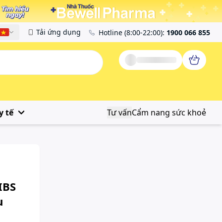
Tải ứng dụng
Hotline
(8:00-22:00)
:
1900 066 855
Tiếng Việt
y tế
Tư vấn
Cẩm nang sức khoẻ
IBS
u