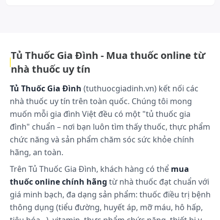
nhằm đáp ứng nhu cầu chăm sóc sức khỏe ngày càng đa dạng.
Meracine cam kết cung cấp các giải pháp an toàn, chất lượng và phù
Cách bảo quản:
hợp, đồng hành cùng cộng đồng trong việc bảo vệ và nâng cao sức
Bảo quản nơi khô ráo, thoáng mát, nhiệt độ dưới 30
khỏe..
độ C, tránh ánh sáng trực tiếp. Để xa tầm tay trẻ
em.
Tủ Thuốc Gia Đình - Mua thuốc online từ
nhà thuốc uy tín
Tủ Thuốc Gia Đình
(tuthuocgiadinh.vn) kết nối các
nhà thuốc uy tín trên toàn quốc. Chúng tôi mong
muốn mỗi gia đình Việt đều có một "tủ thuốc gia
đình" chuẩn – nơi bạn luôn tìm thấy thuốc, thực phẩm
chức năng và sản phẩm chăm sóc sức khỏe chính
hãng, an toàn.
Trên Tủ Thuốc Gia Đình, khách hàng có thể
mua
thuốc online chính hãng
từ nhà thuốc đạt chuẩn với
giá minh bạch, đa dạng sản phẩm: thuốc điều trị bệnh
thông dụng (tiểu đường, huyết áp, mỡ máu, hô hấp,