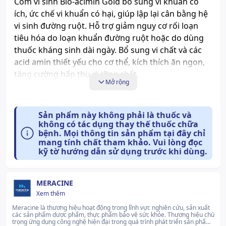
Cốm vi sinh Bio-acimin Gold bổ sung vi khuẩn có
thế thuốc chữa bệnh.
ích, ức chế vi khuẩn có hại, giúp lập lại cân bằng hệ
Xem giấy công bố sản phẩm
vi sinh đường ruột. Hỗ trợ giảm nguy cơ rối loạn
tiêu hóa do loạn khuẩn đường ruột hoặc do dùng
thuốc kháng sinh dài ngày. Bổ sung vi chất và các
acid amin thiết yếu cho cơ thể, kích thích ăn ngon,
tăng cường hấp thu dưỡng chất.
Mở rộng
Cách dùng và liều dùng:
Dùng sau bữa ăn. Pha với nước < 40ᵒC, khuấy đều
Sản phẩm này không phải là thuốc và
cho tan ra và uống ngay. Trẻ dưới 1 tuổi: 1 gói/ngày.
không có tác dụng thay thế thuốc chữa
Trẻ từ 1 - 3 tuổi: 1 - 2 gói/ngày. Trẻ trên 3 tuổi: 2 - 3
bệnh. Mọi thông tin sản phẩm tại đây chỉ
mang tính chất tham khảo. Vui lòng đọc
gói/ngày.
kỹ tờ hướng dẫn sử dụng trước khi dùng.
Tác dụng phụ có thể gặp:
Chưa có thông tin
MERACINE
Xem thêm
Những lưu ý khi sử dụng:
Meracine là thương hiệu hoạt động trong lĩnh vực nghiên cứu, sản xuất
Chưa có thông tin
các sản phẩm dược phẩm, thực phẩm bảo vệ sức khỏe. Thương hiệu chú
trọng ứng dụng công nghệ hiện đại trong quá trình phát triển sản phẩm,