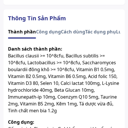
Đường dùng
Đường uống
Quy cách
Hộp 30 Gói
Dạng bào chế
Cốm pha dung dịch uống
Thông Tin Sản Phẩm
Trẻ biếng ăn, kém hấp thu, rối
loạn tiêu hóa do loạn khuẩn
Thành phần
Công dụng
Cách dùng
Tác dụng phụ
Lưu 
đường ruột hoặc do dùng kháng
sinh gây nên các triệu chứng:
Đầy bụng, khó tiêu, tiêu chảy,
Danh sách thành phần:
táo bón, phân sống… Trẻ suy
Bacillus clausii >= 10^8cfu, Bacillus subtilis >=
dinh dưỡng, chậm lớn, trẻ hay
10^8cfu, Lactobacillus >= 10^8cfu, Saccharomyces
Độ tuổi sử dụng
ốm yếu do sức đề kháng kém.
boulardii đông khô >= 10^8cfu, Vitamin B1 0.5mg,
Trẻ trong giai đoạn phát triển
cần bổ sung dưỡng chất cho sự
Vitamin B2 0.5mg, Vitamin B6 0.5mg, Acid folic 150,
phát triển thể chất.
Vitamin D3 80, Selen 10, Calci lactat 100mg, L-Lysine
Người lớn bị rối loạn tiêu hóa do
hydrochloride 40mg, Beta Glucan 10mg,
loạn khuẩn đường ruột hoặc do
Immunepath-ip 10mg, Coenzym Q10 5mg, Taurine
dùng kháng sinh dài ngày.
2mg, Vitamin B5 2mg, Kẽm 1mg, Tá dược vừa đủ,
Tác dụng phụ
Tinh chất men bia 1.2g
Số đăng ký
2498/2018/ÐKSP
Lưu ý
Sản phẩm này không phải là
Công dụng:
thuốc và không có tác dụng thay