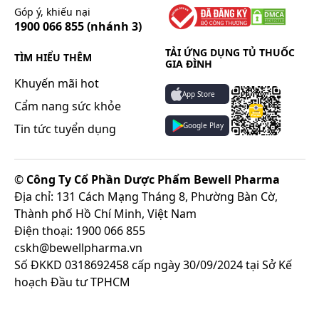
Góp ý, khiếu nại
1900 066 855
(nhánh 3)
TẢI ỨNG DỤNG TỦ THUỐC
TÌM HIỂU THÊM
GIA ĐÌNH
Khuyến mãi hot
App Store
Cẩm nang sức khỏe
Google Play
Tin tức tuyển dụng
©
Công Ty Cổ Phần Dược Phẩm Bewell Pharma
Địa chỉ: 131 Cách Mạng Tháng 8, Phường Bàn Cờ,
Thành phố Hồ Chí Minh, Việt Nam
Điện thoại: 1900 066 855
cskh@bewellpharma.vn
Số ĐKKD 0318692458 cấp ngày 30/09/2024 tại Sở Kế
hoạch Đầu tư TPHCM