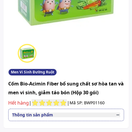
Men Vi Sinh Đường Ruột
Cốm Bio-Acimin Fiber bổ sung chất sơ hòa tan và
men vi sinh, giảm táo bón (Hộp 30 gói)
Hết hàng
|
|
Mã SP: BWP01160
Thông tin sản phẩm
Quy cách
Hộp 30 gói