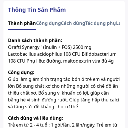
Trẻ em và người lớn bị táo bón
hoặc có nguy cơ bị táo bón như:
Thông Tin Sản Phẩm
phụ nữ có thai, phụ nữ sau khi
sinh.
Thành phần
Công dụng
Cách dùng
Tác dụng phụ
Lưu 
Người có khẩu phần ăn thiếu
cân đối, thiếu chất xơ.
Độ tuổi sử dụng
Người bị rối loạn tiêu hóa do do
Danh sách thành phần:
loạn khuẩn đường ruột hoặc do
Orafti Synergy 1(Inulin + FOS) 2500 mg
dùng kháng sinh dài ngày.
Người hay ốm yếu, trẻ em còi
Lactobacillus acidophilus 108 CFU Bifidobacterium
xương, chậm lớn do kém hấp
108 CFU Phụ liệu: đường, maltodextrin vừa đủ 4g
thu, sức đề kháng kém.
Số đăng ký
01305/2019/ATTP-XNQC
Công dụng:
Lưu ý
Sản phẩm này không phải là
Giúp làm giảm tình trạng táo bón ở trẻ em và người
thuốc và không có tác dụng thay
lớn Bổ sung chất xơ cho những người có chế độ ăn
thế thuốc chữa bệnh.
thiếu chất xơ. Bổ sung vi khuẩn có lợi, giúp cân
Xem giấy công bố sản phẩm
bằng hệ vi sinh đường ruột. Giúp tăng hấp thu calci
và tăng sức đề kháng cho cơ thể
Cách dùng và liều dùng:
Trẻ em từ 2 - 4 tuổi: 1 gói/lần, 2 lần/ngày. Trẻ em từ