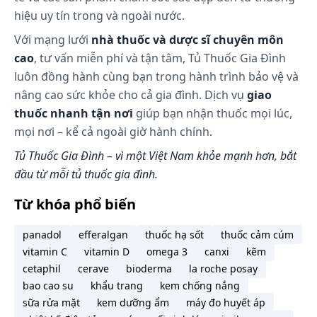
hiệu uy tín trong và ngoài nước.
Với mạng lưới
nhà thuốc và dược sĩ chuyên môn
cao
, tư vấn miễn phí và tận tâm, Tủ Thuốc Gia Đình
luôn đồng hành cùng bạn trong hành trình bảo vệ và
nâng cao sức khỏe cho cả gia đình. Dịch vụ
giao
thuốc nhanh tận nơi
giúp bạn nhận thuốc mọi lúc,
mọi nơi – kể cả ngoài giờ hành chính.
Tủ Thuốc Gia Đình – vì một Việt Nam khỏe mạnh hơn, bắt
đầu từ mỗi tủ thuốc gia đình.
Từ khóa phổ biến
panadol
efferalgan
thuốc hạ sốt
thuốc cảm cúm
vitamin C
vitamin D
omega 3
canxi
kẽm
cetaphil
cerave
bioderma
la roche posay
bao cao su
khẩu trang
kem chống nắng
sữa rửa mặt
kem dưỡng ẩm
máy đo huyết áp