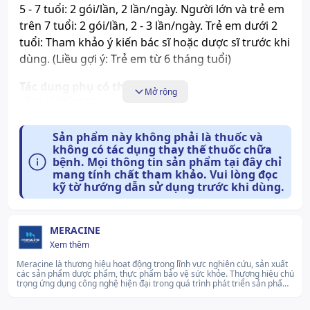
5 - 7 tuổi: 2 gói/lần, 2 lần/ngày. Người lớn và trẻ em
trên 7 tuổi: 2 gói/lần, 2 - 3 lần/ngày. Trẻ em dưới 2
tuổi: Tham khảo ý kiến bác sĩ hoặc dược sĩ trước khi
dùng. (Liều gợi ý: Trẻ em từ 6 tháng tuổi)
Tác dụng phụ có thể gặp:
Mở rộng
Chưa có thông tin
Những lưu ý khi sử dụng:
Sản phẩm này không phải là thuốc và
không có tác dụng thay thế thuốc chữa
Chưa có thông tin
bệnh. Mọi thông tin sản phẩm tại đây chỉ
mang tính chất tham khảo. Vui lòng đọc
kỹ tờ hướng dẫn sử dụng trước khi dùng.
Cách bảo quản:
Nơi khô mát, tránh ánh nắng mặt trời.
MERACINE
Xem thêm
Meracine là thương hiệu hoạt động trong lĩnh vực nghiên cứu, sản xuất
các sản phẩm dược phẩm, thực phẩm bảo vệ sức khỏe. Thương hiệu chú
trọng ứng dụng công nghệ hiện đại trong quá trình phát triển sản phẩm,
nhằm đáp ứng nhu cầu chăm sóc sức khỏe ngày càng đa dạng.
Meracine cam kết cung cấp các giải pháp an toàn, chất lượng và phù