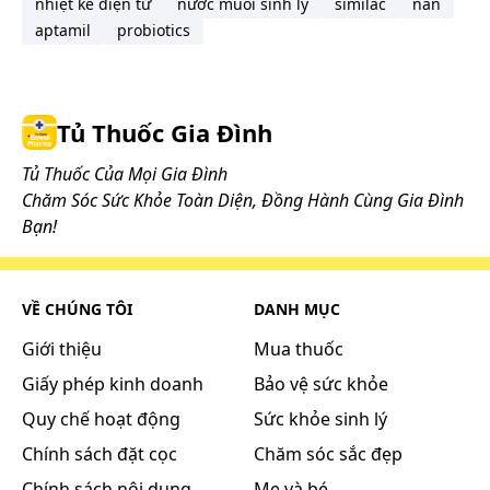
nhiệt kế điện tử
nước muối sinh lý
similac
nan
aptamil
probiotics
Tủ Thuốc Gia Đình
Tủ Thuốc Của Mọi Gia Đình
Chăm Sóc Sức Khỏe Toàn Diện, Đồng Hành Cùng Gia Đình
Bạn!
VỀ CHÚNG TÔI
DANH MỤC
Giới thiệu
Mua thuốc
Giấy phép kinh doanh
Bảo vệ sức khỏe
Quy chế hoạt động
Sức khỏe sinh lý
Chính sách đặt cọc
Chăm sóc sắc đẹp
Chính sách nội dung
Mẹ và bé