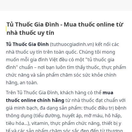
hợp, đồng hành cùng cộng đồng trong việc bảo vệ và nâng cao sức
khỏe..
Tủ Thuốc Gia Đình - Mua thuốc online từ
nhà thuốc uy tín
Tủ Thuốc Gia Đình
(tuthuocgiadinh.vn) kết nối các
nhà thuốc uy tín trên toàn quốc. Chúng tôi mong
muốn mỗi gia đình Việt đều có một "tủ thuốc gia
đình" chuẩn – nơi bạn luôn tìm thấy thuốc, thực phẩm
chức năng và sản phẩm chăm sóc sức khỏe chính
hãng, an toàn.
Trên Tủ Thuốc Gia Đình, khách hàng có thể
mua
thuốc online chính hãng
từ nhà thuốc đạt chuẩn với
giá minh bạch, đa dạng sản phẩm: thuốc điều trị bệnh
thông dụng (tiểu đường, huyết áp, mỡ máu, hô hấp,
tiêu hóa...), vitamin, thực phẩm chức năng, thiết bị y
tế và các sản phẩm chăm sóc sắc đẹp đến từ thương