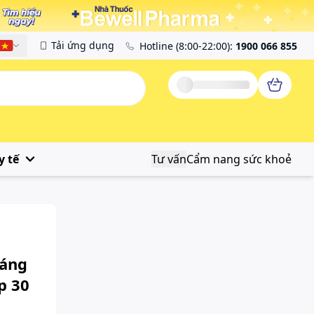
Tải ứng dụng
Hotline
(8:00-22:00)
:
1900 066 855
Tiếng Việt
y tế
Tư vấn
Cẩm nang sức khoẻ
sáng
p 30