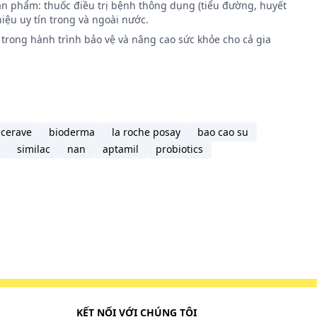
ản phẩm: thuốc điều trị bệnh thông dụng (tiểu đường, huyết
iệu uy tín trong và ngoài nước.
trong hành trình bảo vệ và nâng cao sức khỏe cho cả gia
cerave
bioderma
la roche posay
bao cao su
similac
nan
aptamil
probiotics
KẾT NỐI VỚI CHÚNG TÔI