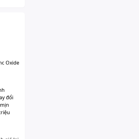
nc Oxide
nh
ay đổi
 mịn
triệu