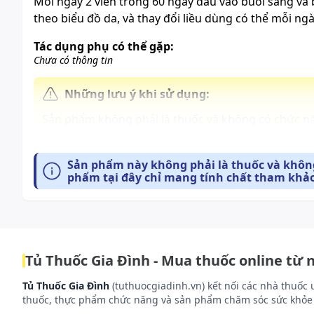
Mỗi ngày 2 viên trong 60 ngày đầu vào buổi sáng và b
theo biểu đồ da, và thay đổi liều dùng có thể mỗi ngà
Tác dụng phụ có thể gặp:
Chưa có thông tin
Những lưu ý khi sử dụng:
Sản phẩm không phải là thuốc và không có chức n
vào sự hấp thu của từng người
Sản phẩm này không phải là thuốc và không
Cách bảo quản:
phẩm tại đây chỉ mang tính chất tham khảo
Nơi khô ráo thoáng mát, tránh ánh nắng trực tiếp và
Tủ Thuốc Gia Đình - Mua thuốc online từ 
Tủ Thuốc Gia Đình
(tuthuocgiadinh.vn) kết nối các nhà thuốc 
thuốc, thực phẩm chức năng và sản phẩm chăm sóc sức khỏe 