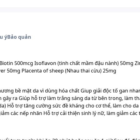
u ý
Bảo quản
iotin 500mcg Isoflavon (tinh chất mầm đậu nành) 50mg Zi
 50mg Placenta of sheep (Nhau thai cừu) 25mg
hương bề mặt da vì dùng hóa chất Giup giải độc tố gan nha
gây ra Giúp hỗ trợ làm trắng sáng da từ bên trong, làm th
a) Hỗ trợ tăng cường sức đề kháng cho cơ thể, làm cho da
ảm các nếp nhăn Hỗ trợ cải thiện sinh lý nữ, làm giảm các 