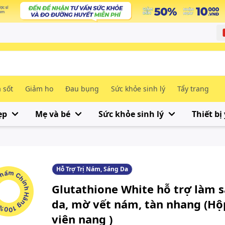
 sốt
Giảm ho
Đau bụng
Sức khỏe sinh lý
Tẩy trang
ẹp
Mẹ và bé
Sức khỏe sinh lý
Thiết bị 
Hỗ Trợ Trị Nám, Sáng Da
m Chính Hãng 100%
Glutathione White hỗ trợ làm 
da, mờ vết nám, tàn nhang (Hộ
viên nang )