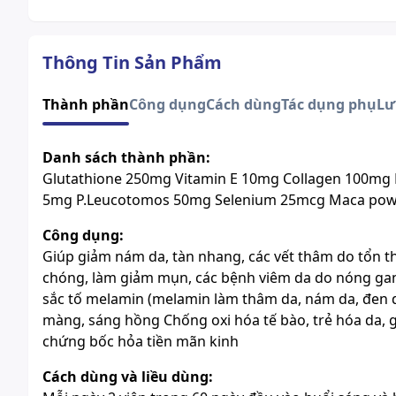
Thông Tin Sản Phẩm
Thành phần
Công dụng
Cách dùng
Tác dụng phụ
Lư
Danh sách thành phần:
Glutathione 250mg Vitamin E 10mg Collagen 100mg B
5mg P.Leucotomos 50mg Selenium 25mcg Maca power
Công dụng:
Giúp giảm nám da, tàn nhang, các vết thâm do tổn t
chóng, làm giảm mụn, các bệnh viêm da do nóng gan 
sắc tố melamin (melamin làm thâm da, nám da, đen d
màng, sáng hồng Chống oxi hóa tế bào, trẻ hóa da, gi
chứng bốc hỏa tiền mãn kinh
Cách dùng và liều dùng: