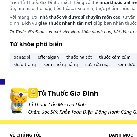
Trên Tủ Thuốc Gia Đình, khách hàng có thể
mua thuốc online
áp, mỡ máu, hô hấp, tiêu hóa...), vitamin, thực phẩm chức nă
Với mạng lưới
nhà thuốc và dược sĩ chuyên môn cao
, tư vấ
đình. Dịch vụ
giao thuốc nhanh tận nơi
giúp bạn nhận thuốc m
Tủ Thuốc Gia Đình – vì một Việt Nam khỏe mạnh hơn, bắt đầu từ m
Từ khóa phổ biến
panadol
efferalgan
thuốc hạ sốt
thuốc cảm cúm
khẩu trang
kem chống nắng
sữa rửa mặt
kem dưỡ
Tủ Thuốc Gia Đình
Tủ Thuốc Của Mọi Gia Đình
Chăm Sóc Sức Khỏe Toàn Diện, Đồng Hành Cùng Gi
VỀ CHÚNG TÔI
DANH MỤC