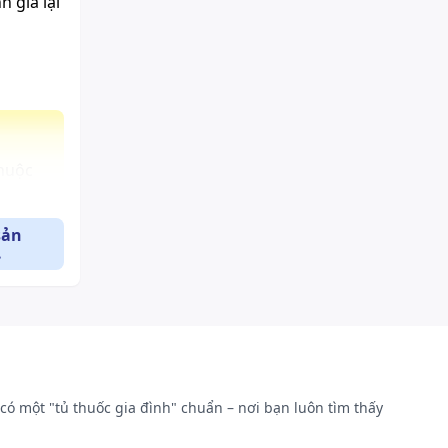
 giá lại
thuộc
sản
.
có một "tủ thuốc gia đình" chuẩn – nơi bạn luôn tìm thấy