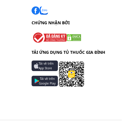
CHỨNG NHẬN BỞI
TẢI ỨNG DỤNG TỦ THUỐC GIA ĐÌNH
Tải về trên
App Store
Tải về trên
Google Play