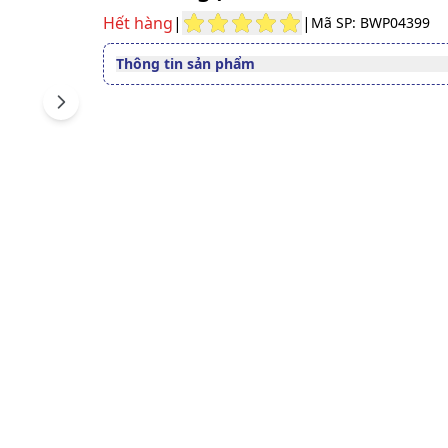
Hết hàng
|
|
Mã SP: BWP04399
Thông tin sản phẩm
Đường dùng
Uống
Next
Quy cách
Hộp 30 viên
Dạng bào chế
viên nang
Người bị nám da, tàn nhang
thâm, bị tổn thương trên d
hóa chất
Người muốn làm đẹp da, t
Độ tuổi sử dụng
da
Người bị mụn, bị nóng gan
chức năng gan yếu
Phụ nữ muốn cải thiện chứ
năng sinh lý
Số đăng ký
47030/2017/ATTP-XNCB
Lưu ý
Sản phẩm này không phải l
thuốc và không có tác dụng
thế thuốc chữa bệnh.
Xem giấy công bố sản phẩm