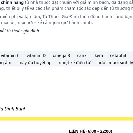
 chính hãng
từ nhà thuốc đạt chuẩn với giá minh bạch, đa dạng s
ng, thiết bị y tế và các sản phẩm chăm sóc sắc đẹp đến từ thương h
n miễn phí và tận tâm, Tủ Thuốc Gia Đình luôn đồng hành cùng bạn 
ọi lúc, mọi nơi – kể cả ngoài giờ hành chính.
ỗi tủ thuốc gia đình.
vitamin C
vitamin D
omega 3
canxi
kẽm
cetaphil
ng ẩm
máy đo huyết áp
nhiệt kế điện tử
nước muối sinh lý
a Đình Bạn!
LIÊN HỆ (6:00 - 22:00)