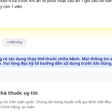
uổi trưa trước khi ăn 30 phút hoặc sau ăn 1 giờ Sau đó đánh
y còn 1 viên
ăng thay thế thuốc chữa bệnh Tác dụng của sản phẩm tùy 
Mở rộng
 có tác dụng thay thế thuốc chữa bệnh. Mọi thông tin 
. Vui lòng đọc kỹ tờ hướng dẫn sử dụng trước khi dùng
 nhiệt độ cao
nhà thuốc uy tín
uy tín trên toàn quốc. Chúng tôi mong muốn mỗi gia đình Việt đều 
chính hãng, an toàn.