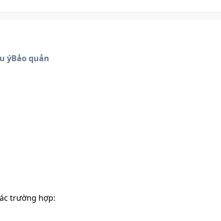
u ý
Bảo quản
ác trường hợp: