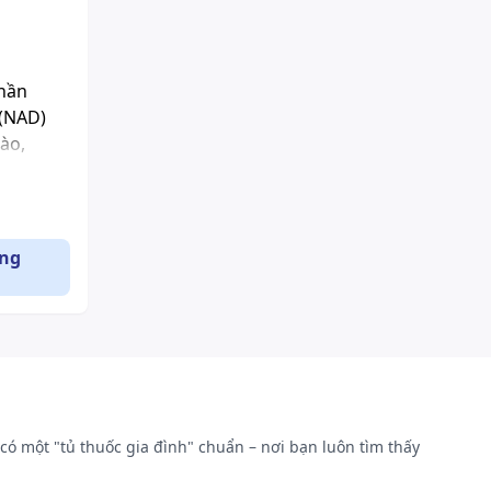
phần
 (NAD)
ào,
ụng
ẫn chất
tiết vào
ẽ tăng
có một "tủ thuốc gia đình" chuẩn – nơi bạn luôn tìm thấy