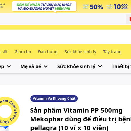
 sốt
Giảm ho
Đau bụng
Sức khỏe sinh lý
Tẩy trang
ẹp
Mẹ và bé
Sức khỏe sinh lý
Thiết bị 
Vitamin Và Khoáng Chất
m Chính Hãng 100%
Sản phẩm Vitamin PP 500mg
Mekophar dùng để điều trị bện
pellagra (10 vỉ x 10 viên)