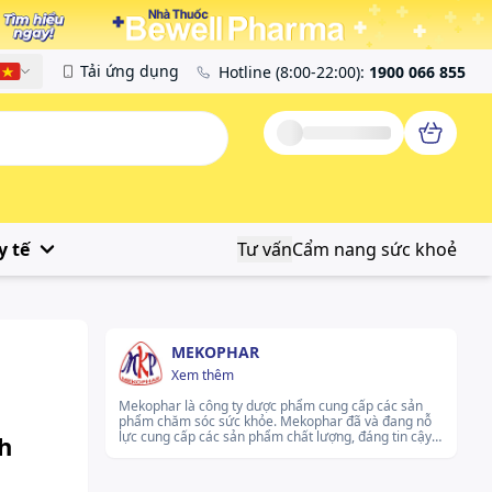
Tải ứng dụng
Hotline
(8:00-22:00)
:
1900 066 855
Tiếng Việt
y tế
Tư vấn
Cẩm nang sức khoẻ
MEKOPHAR
Xem thêm
Mekophar là công ty dược phẩm cung cấp các sản
phẩm chăm sóc sức khỏe. Mekophar đã và đang nỗ
lực cung cấp các sản phẩm chất lượng, đáng tin cậy
h
cho người tiêu dùng. Mekophar không ngừng phát
triển, nỗ lực cải tiến chất lượng sản phẩm, hướng tới
mục tiêu mang lại những giải pháp chăm sóc sức