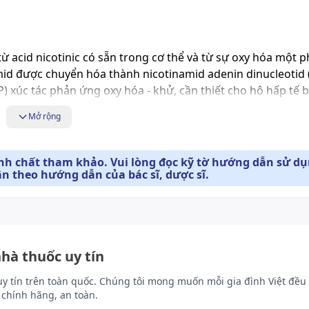
ừ acid nicotinic có sẵn trong cơ thể và từ sự oxy hóa một 
amid được chuyển hóa thành nicotinamid adenin dinucleotid
 xúc tác phản ứng oxy hóa - khử, cần thiết cho hô hấp tế b
Mở rộng
ính chất tham khảo. Vui lòng đọc kỹ tờ hướng dẫn sử d
ân theo hướng dẫn của bác sĩ, dược sĩ.
 sau khi uống và phân bố khắp các mô cơ thể.
namid chuyển hóa ở gan thành N - methylnicotinamid, các d
với liều thông thường, chỉ có một lượng nhỏ nicotinamid bài 
nhà thuốc uy tín
liều lớn thì lượng thuốc bài tiết dưới dạng không biến đổi s
uy tín trên toàn quốc. Chúng tôi mong muốn mỗi gia đình Việt đều 
chính hãng, an toàn.