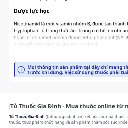
Dược lực học
Nicotinamid
là một vitamin nhóm B, được tạo thành t
tryptophan có trong thức ăn. Trong cơ thể, nicotin
hoặc nicotinamid adenin dinucleotid phosphat (NADP)
phân giải glycogen và chuyển hóa lipid.
Dược động học
Mọi thông tin sản phẩm tại đây chỉ mang t
Hấp thu và phân bố
trước khi dùng. Việc sử dụng thuốc phải tu
Nicotinamid được hấp thu nhanh qua đường tiêu hóa
Chuyển hóa và thải trừ
Thời gian bán thải của thuốc khoảng 45 phút. Nicoti
2 - pyridon và 4 - pyridon. Sau khi dùng nicotinamid 
Tủ Thuốc Gia Đình - Mua thuốc online từ 
nước tiểu ở dạng không biến đổi; tuy nhiên khi dùng 
lên.
Tủ Thuốc Gia Đình
(tuthuocgiadinh.vn) kết nối các nhà thuốc 
thuốc, thực phẩm chức năng và sản phẩm chăm sóc sức khỏe 
Cách dùng và liều dùng: