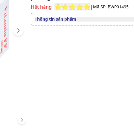
Hết hàng
|
|
Mã SP: BWP01495
Thông tin sản phẩm
Thuốc cần kê toa
Có
Next
Dạng bào chế
Viên nén bao phim
Quy cách
Hộp 10 Vỉ x 10 Viên
Thành phần
Nicotinamid
Nhà sản xuất
MEKOPHAR
Nước sản xuất
Việt Nam
Xuất xứ thương
Việt Nam
hiệu
Số đăng ký
Sao ché
893110104524
Hướng dẫn tra cứu số đăng ký thuốc được cấp 
Scroll right