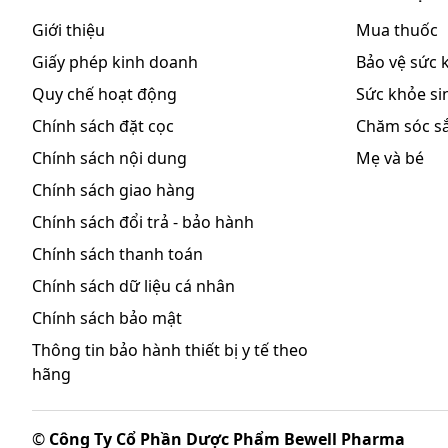
điều trị triệu chứng và hỗ trợ.
Giới thiệu
Mua thuốc
Tích cực theo dõi để có biện pháp xử trí kịp thời.
Giấy phép kinh doanh
Bảo vệ sức 
Làm gì khi quên 1 liều?
Quy chế hoạt động
Sức khỏe sin
Chính sách đặt cọc
Chăm sóc s
Nếu bạn quên một liều thuốc, hãy dùng càng sớm càng 
và dùng liều kế tiếp vào thời điểm như kế hoạch. Lư
Chính sách nội dung
Mẹ và bé
Chính sách giao hàng
Tác dụng phụ có thể gặp:
Khi sử dụng thuốc Vitamin PP 500mg bạn có thể gặ
Chính sách đổi trả - bảo hành
Thường gặp, ADR > 1/100
Chính sách thanh toán
Tiêu hóa: Buồn nôn.
Chính sách dữ liệu cá nhân
Ít gặp, 1/1000 < ADR < 1/100
Chính sách bảo mật
Tiêu hóa:
Loét dạ dày
tiến triển, nôn, chán ăn, đau khi
Thông tin bảo hành thiết bị y tế theo
Da: Khô da, tăng sắc tố, vàng da, phát ban.
hãng
Chuyển hóa: Suy gan, giảm dung nạp glucose, tăng t
Khác: Tăng glucose huyết, tăng uric huyết, cơn phế 
©
Công Ty Cổ Phần Dược Phẩm Bewell Pharma
chóng mặt
, tim đập nhanh, ngất, thở khò khè.