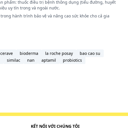
ản phẩm: thuốc điều trị bệnh thông dụng (tiểu đường, huyết
iệu uy tín trong và ngoài nước.
trong hành trình bảo vệ và nâng cao sức khỏe cho cả gia
cerave
bioderma
la roche posay
bao cao su
similac
nan
aptamil
probiotics
ến của
dạ dày,
KẾT NỐI VỚI CHÚNG TÔI