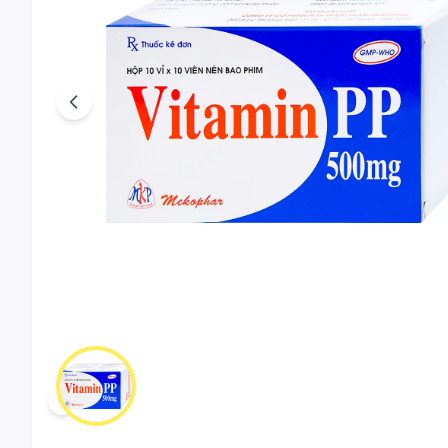
Previous
Scroll left