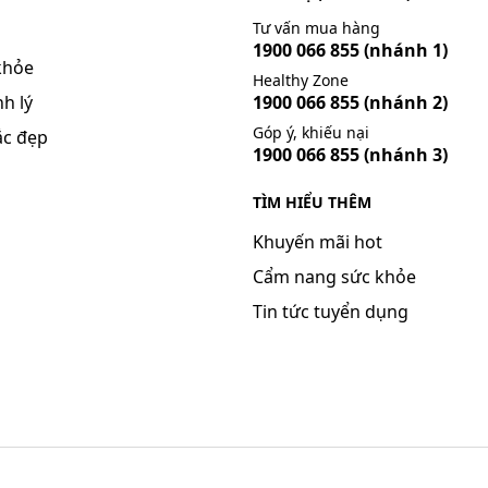
Tư vấn mua hàng
1900 066 855
(nhánh 1)
khỏe
Healthy Zone
h lý
1900 066 855
(nhánh 2)
Góp ý, khiếu nại
ắc đẹp
tốt. Tuy nhiên, nếu gần với liều kế tiếp, hãy bỏ qua liều 
1900 066 855
(nhánh 3)
u ý rằng không nên dùng gấp đôi liều đã quy định.
TÌM HIỂU THÊM
p các tác dụng không mong muốn (ADR).
Khuyến mãi hot
Cẩm nang sức khỏe
Tin tức tuyển dụng
 đói, đầy hơi, tiêu chảy.
iết tuyến bã nhờn, làm bệnh gút nặng thêm.
vị - huyết quản, đau đầu và nhìn mờ, khô mắt, sưng phồng m