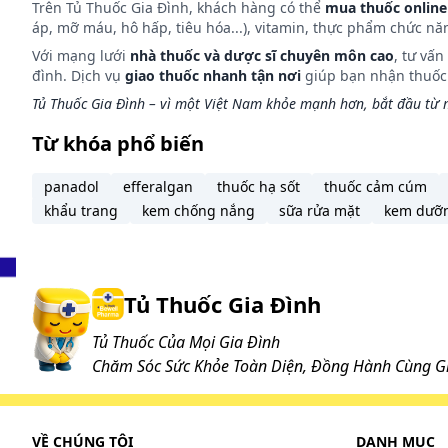
Trên Tủ Thuốc Gia Đình, khách hàng có thể
mua thuốc online
áp, mỡ máu, hô hấp, tiêu hóa...), vitamin, thực phẩm chức nă
Cách dùng
Với mạng lưới
nhà thuốc và dược sĩ chuyên môn cao
, tư vấ
đình. Dịch vụ
giao thuốc nhanh tận nơi
giúp bạn nhận thuốc m
Vitamin PP 500mg là thuốc dùng đường uống. Uống 
Tủ Thuốc Gia Đình – vì một Việt Nam khỏe mạnh hơn, bắt đầu từ m
Liều dùng
Từ khóa phổ biến
Người lớn
panadol
efferalgan
thuốc hạ sốt
thuốc cảm cúm
Uống 1 viên/lần, ngày 1 - 3 lần. Không quá 3 viên/ngà
khẩu trang
kem chống nắng
sữa rửa mặt
kem dưỡ
Lưu ý: Liều dùng trên chỉ mang tính chất tham khảo. 
bệnh. Để có liều dùng phù hợp, bạn cần tham khảo ý k
Làm gì khi dùng quá liều?
Tủ Thuốc Gia Đình
Tủ Thuốc Của Mọi Gia Đình
Quá liều
Chăm Sóc Sức Khỏe Toàn Diện, Đồng Hành Cùng Gi
Hiện chưa thấy báo cáo về trường hợp quá liều nicot
Cách xử trí
Khi quá liều xảy ra, chưa có biện pháp giải độc đặc 
VỀ CHÚNG TÔI
DANH MỤC