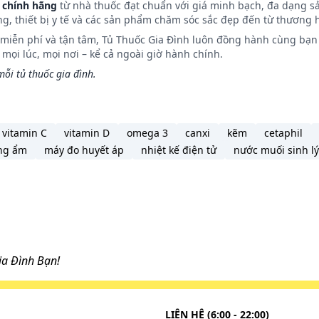
 chính hãng
từ nhà thuốc đạt chuẩn với giá minh bạch, đa dạng s
ng, thiết bị y tế và các sản phẩm chăm sóc sắc đẹp đến từ thương h
n miễn phí và tận tâm, Tủ Thuốc Gia Đình luôn đồng hành cùng bạn 
ọi lúc, mọi nơi – kể cả ngoài giờ hành chính.
thuốc với một ly nước đầy.
ỗi tủ thuốc gia đình.
vitamin C
vitamin D
omega 3
canxi
kẽm
cetaphil
y.
ng ẩm
máy đo huyết áp
nhiệt kế điện tử
nước muối sinh lý
Liều dùng cụ thể tùy thuộc vào thể trạng và mức độ diễn ti
iến bác sĩ hoặc chuyên viên y tế.
a Đình Bạn!
inamid.
hiệu. Sử dụng các biện pháp thông thường như gây nôn, rửa 
LIÊN HỆ (6:00 - 22:00)