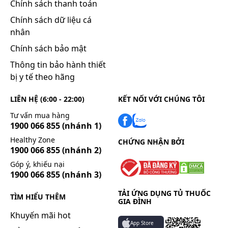
Chính sách thanh toán
Chính sách dữ liệu cá
Chưa rõ ảnh hưởng của thuốc.
nhân
Sử dụng thuốc cho phụ nữ trong thời
Chính sách bảo mật
kỳ mang thai và cho con bú
Thông tin bảo hành thiết
bị y tế theo hãng
Tuân theo chỉ định từ bác sĩ. Chỉ nên dùng thuốc
khi lợi ích vượt trội nguy cơ có thể xảy ra.
LIÊN HỆ (6:00 - 22:00)
KẾT NỐI VỚI CHÚNG TÔI
Tương tác thuốc
Tư vấn mua hàng
1900 066 855
(nhánh 1)
Tương tác thuốc có thể ảnh hưởng đến hoạt
Healthy Zone
CHỨNG NHẬN BỞI
1900 066 855
(nhánh 2)
động của thuốc hoặc gây ra các tác dụng phụ.
Góp ý, khiếu nại
Bệnh nhân nên báo cho bác sĩ hoặc dược sĩ
1900 066 855
(nhánh 3)
danh sách những thuốc và các thực phẩm chức
năng bạn đang sử dụng. Không nên dùng hay
TẢI ỨNG DỤNG TỦ THUỐC
TÌM HIỂU THÊM
GIA ĐÌNH
tăng giảm liều lượng của thuốc mà không có sự
hướng dẫn của bác sĩ.
Khuyến mãi hot
App Store