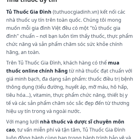
Dược lực học
Tủ Thuốc Gia Đình
(tuthuocgiadinh.vn) kết nối các
nhà thuốc uy tín trên toàn quốc. Chúng tôi mong
Chưa có dữ liệu.
muốn mỗi gia đình Việt đều có một "tủ thuốc gia
Dược động học
đình" chuẩn – nơi bạn luôn tìm thấy thuốc, thực phẩm
chức năng và sản phẩm chăm sóc sức khỏe chính
Chưa có dữ liệu.
hãng, an toàn.
Cách dùng và liều dùng:
Trên Tủ Thuốc Gia Đình, khách hàng có thể
mua
thuốc online chính hãng
từ nhà thuốc đạt chuẩn với
Cách dùng
giá minh bạch, đa dạng sản phẩm: thuốc điều trị bệnh
thông dụng (tiểu đường, huyết áp, mỡ máu, hô hấp,
Thuốc dạng viên dùng đường uống. Uống trọn viên
tiêu hóa...), vitamin, thực phẩm chức năng, thiết bị y
thuốc với một ly nước.
tế và các sản phẩm chăm sóc sắc đẹp đến từ thương
Liều dùng
hiệu uy tín trong và ngoài nước.
Với mạng lưới
nhà thuốc và dược sĩ chuyên môn
Liều dùng cụ thể tùy thuộc vào thể trạng và mức độ
cao
, tư vấn miễn phí và tận tâm, Tủ Thuốc Gia Đình
diễn tiến của bệnh. Để có liều dùng phù hợp, bạn
luôn đồng hành cùng bạn trong hành trình bảo vệ và