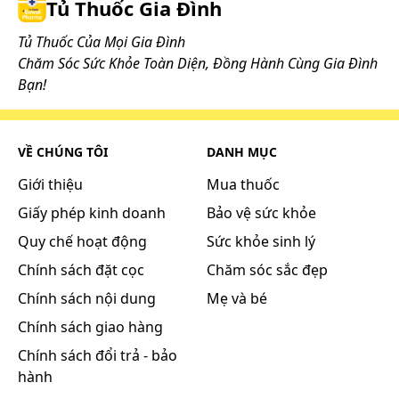
Tủ Thuốc Gia Đình
Trước khi sử dụng thuốc bạn cần đọc kỹ hướng
Tủ Thuốc Của Mọi Gia Đình
dẫn sử dụng và tham khảo thông tin bên dưới.
Chăm Sóc Sức Khỏe Toàn Diện, Đồng Hành Cùng Gia Đình
Bạn!
Chống chỉ định
Thuốc Lipiroz-10 chống chỉ định trong các
trường hợp sau:
VỀ CHÚNG TÔI
DANH MỤC
Giới thiệu
Mua thuốc
Quá mẫn với bất cứ thành phần nào của
thuốc.
Giấy phép kinh doanh
Bảo vệ sức khỏe
Quy chế hoạt động
Sức khỏe sinh lý
Thận trọng khi sử dụng
Chính sách đặt cọc
Chăm sóc sắc đẹp
Vui lòng xem thêm các thông tin về thuốc trong
Chính sách nội dung
Mẹ và bé
tờ hướng dẫn sử dụng thuốc đính kèm sản
Chính sách giao hàng
phẩm.
Chính sách đổi trả - bảo
Ảnh hưởng của thuốc lên khả năng lái
hành
xe và vận hành máy móc