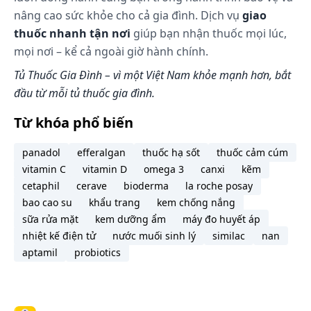
cần tham khảo ý kiến bác sĩ hoặc chuyên viên y tế.
nâng cao sức khỏe cho cả gia đình. Dịch vụ
giao
Làm gì khi dùng quá liều?
thuốc nhanh tận nơi
giúp bạn nhận thuốc mọi lúc,
mọi nơi – kể cả ngoài giờ hành chính.
Trong trường hợp khẩn cấp, hãy gọi ngay cho
Tủ Thuốc Gia Đình – vì một Việt Nam khỏe mạnh hơn, bắt
Trung tâm cấp cứu 115 hoặc đến trạm Y tế địa
đầu từ mỗi tủ thuốc gia đình.
phương gần nhất.
Từ khóa phổ biến
Làm gì khi quên 1 liều?
panadol
efferalgan
thuốc hạ sốt
thuốc cảm cúm
Bổ sung liều ngay khi nhớ ra. Tuy nhiên, nếu thời
vitamin C
vitamin D
omega 3
canxi
kẽm
gian giãn cách với liều tiếp theo quá ngắn thì bỏ
cetaphil
cerave
bioderma
la roche posay
qua liều đã quên và tiếp tục lịch dùng thuốc. Không
bao cao su
khẩu trang
kem chống nắng
dùng liều gấp đôi để bù cho liều đã bị bỏ lỡ.
sữa rửa mặt
kem dưỡng ẩm
máy đo huyết áp
Tác dụng phụ có thể gặp:
nhiệt kế điện tử
nước muối sinh lý
similac
nan
aptamil
probiotics
Thông báo cho thầy thuốc các tác dụng không
mong muốn gặp phải khi sử dụng thuốc.
Những lưu ý khi sử dụng: