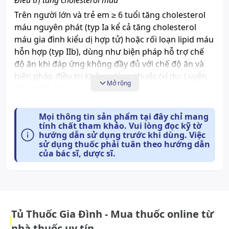
Trên người lớn và trẻ em ≥ 6 tuổi tăng cholesterol
máu nguyên phát (typ Ia kể cả tăng cholesterol
máu gia đình kiểu dị hợp tử) hoặc rối loạn lipid máu
hỗn hợp (typ IIb), dùng như biện pháp hỗ trợ chế
độ ăn khi đáp ứng không đầy đủ với chế độ ăn và
biện pháp điều trị không dùng thuốc (ví dụ: Luyện
Mở rộng
tập, giảm cân).
Trên người lớn và trẻ em ≥ 6 tăng cholesterol máu
gia đình kiểu đồng hợp tử, dùng như biện pháp hỗ
Mọi thông tin sản phẩm tại đây chỉ mang
tính chất tham khảo. Vui lòng đọc kỹ tờ
trợ chế độ ăn và các liệu pháp điều trị hạ lipid khác
hướng dẫn sử dụng trước khi dùng. Việc
(ví dụ: LDL apheresis) hoặc dùng đơn độc nếu các
sử dụng thuốc phải tuân theo hướng dẫn
liệu pháp điều trị trên không thích hợp.
của bác sĩ, dược sĩ.
Phòng ngừa các biến cố tim mạch
Phòng ngừa biến cố tim mạch trên bệnh nhân nghi
ngờ có nguy cơ cao bị biến cố tim mạch đầu tiên,
dùng như biện pháp hỗ trợ để điều chỉnh các yếu tố
Tủ Thuốc Gia Đình - Mua thuốc online từ
nguy cơ khác.
nhà thuốc uy tín