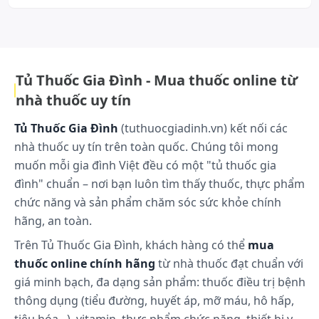
đứng, rối loạn giấc ngủ, trầm cảm, co thắt phế
xuất và phát triển dưới sự giám sát chặt chẽ từ đội ngũ chuyên gia có
kinh nghiệm. Trường Thọ Pharma luôn nỗ lực cải tiến và nâng cao chất
quản ở bệnh nhân bị hen phế quản hoặc có tiền sử
lượng sản phẩm để đáp ứng nhu cầu ngày càng cao của người tiêu
bệnh tắc nghẽn đường hô hấp.
dùng, đồng thời góp phần vào sự phát triển của ngành dược phẩm tại
Việt Nam..
Hiếm gặp: Ác mộng, do giác, phản ứng quá mẫn
(ngứa, đỏ bừng mặt, nổi ban), tăng enzym gan
Tủ Thuốc Gia Đình - Mua thuốc online từ
(ALAT, ASAT, viêm gan), tăng triglycerid, giảm thính
nhà thuốc uy tín
giác, viêm mũi dị ứng, giảm lượng nước mắt (cần
xem xét khi sử dụng kính sát tròng).
Tủ Thuốc Gia Đình
(tuthuocgiadinh.vn) kết nối các
Các trường hợp riêng lẻ: Viêm kết mạc, thuốc chẹn
nhà thuốc uy tín trên toàn quốc. Chúng tôi mong
β có thể làm bệnh vảy nến khởi phát hoặc nặng
muốn mỗi gia đình Việt đều có một "tủ thuốc gia
thêm, gây ra ban dụng vảy nến, rụng tóc.
đình" chuẩn – nơi bạn luôn tìm thấy thuốc, thực phẩm
Quá liều và cách xử trí: Nếu quá liều, triệu chứng có
chức năng và sản phẩm chăm sóc sức khỏe chính
thể bao gồm nhịp tim chậm, hạ huyết áp, hoặc suy
hãng, an toàn.
tim nặng hơn. Xử trí bằng cách ngừng thuốc và
Trên Tủ Thuốc Gia Đình, khách hàng có thể
mua
điều trị triệu chứng.
thuốc online chính hãng
từ nhà thuốc đạt chuẩn với
Ảnh hưởng của thuốc lên khả năng lái xe và vận
giá minh bạch, đa dạng sản phẩm: thuốc điều trị bệnh
hành máy móc: Viên nén Haiblok 5mg có thể ảnh
thông dụng (tiểu đường, huyết áp, mỡ máu, hô hấp,
hưởng đến khả năng lái xe và vận hành máy móc,