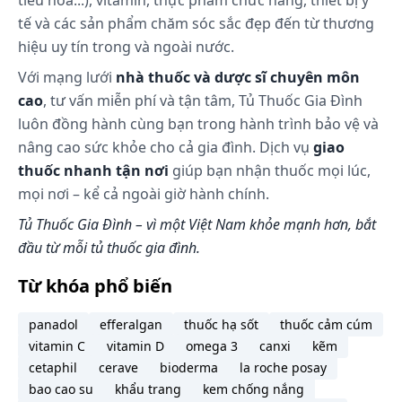
tiêu hóa...), vitamin, thực phẩm chức năng, thiết bị y
đặc biệt khi bắt đầu điều trị, khi thay đổi liều hoặc
tế và các sản phẩm chăm sóc sắc đẹp đến từ thương
dùng cùng với rượu.
hiệu uy tín trong và ngoài nước.
Sử dụng thuốc cho phụ nữ trong thời kỳ mang thai
và cho con bú:
Với mạng lưới
nhà thuốc và dược sĩ chuyên môn
Phụ nữ có thai: Bisoprolol có thể gây tác dụng có
cao
, tư vấn miễn phí và tận tâm, Tủ Thuốc Gia Đình
hại cho phụ nữ mang thai và/hoặc thai nhi. Nên
luôn đồng hành cùng bạn trong hành trình bảo vệ và
tránh sử dụng thuốc trong thời kỳ mang thai trừ
nâng cao sức khỏe cho cả gia đình. Dịch vụ
giao
khi thật cần thiết. Theo dõi lưu lượng máu tử cung –
thuốc nhanh tận nơi
giúp bạn nhận thuốc mọi lúc,
nhau và tăng trưởng thai là cần thiết.
mọi nơi – kể cả ngoài giờ hành chính.
Cho con bú: Chưa rõ thuốc có bài tiết vào sữa mẹ
Tủ Thuốc Gia Đình – vì một Việt Nam khỏe mạnh hơn, bắt
hay không. Không nên cho con bú trong khi đang
đầu từ mỗi tủ thuốc gia đình.
dùng bisoprolol.
Từ khóa phổ biến
Những lưu ý khi sử dụng:
panadol
efferalgan
thuốc hạ sốt
thuốc cảm cúm
Thận trọng khi dùng thuốc
vitamin C
vitamin D
omega 3
canxi
kẽm
Thuốc phải được dùng thận trọng trong các
cetaphil
cerave
bioderma
la roche posay
trường hợp co thắt phế quản, điều trị đồng thời
bao cao su
khẩu trang
kem chống nắng