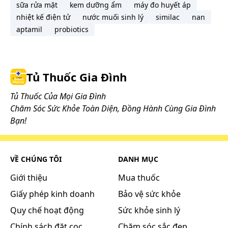
với thuốc gây mê dạng hít, đái tháo đường, nhịn
sữa rửa mặt
kem dưỡng ẩm
máy đo huyết áp
đói hoàn toàn, đang điều trị giải mẫn cảm, bloc
nhiệt kế điện tử
nước muối sinh lý
similac
nan
nhĩ – thất độ 1, đau thắt ngực Prinzmetal, bệnh
aptamil
probiotics
tắc nghẽn động mạch ngoại biên.
Tương tác
Phối hợp không được khuyến cáo: Chất đối
Tủ Thuốc Gia Đình
kháng calci, clonidin, chất ức chế MAO (trừ các
chất ức chế MAO -β).
Tủ Thuốc Của Mọi Gia Đình
Phối hợp cần thận trọng: Các thuốc chống loạn
Chăm Sóc Sức Khỏe Toàn Diện, Đồng Hành Cùng Gia Đình
nhịp nhóm I (disopyramid, quinidin), nhóm III
Bạn!
(amiodaron), các thuốc giống phó giao cảm,
thuốc chẹn B khác, insulin, các thuốc trị đái tháo
đường, thuốc gây mê, glucosid digitalis, dẫn
VỀ CHÚNG TÔI
DANH MỤC
xuất ergotamin, thuốc giống giao cảm, thuốc
Giới thiệu
Mua thuốc
chống trầm cảm 3 vòng, barbiturat,
phenothiazolin, thuốc trị tăng huyết áp khác,
Giấy phép kinh doanh
Bảo vệ sức khỏe
rifampicin.
Quy chế hoạt động
Sức khỏe sinh lý
Chính sách đặt cọc
Chăm sóc sắc đẹp