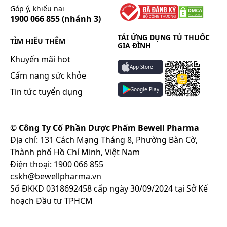
Góp ý, khiếu nại
1900 066 855
(nhánh 3)
TẢI ỨNG DỤNG TỦ THUỐC
TÌM HIỂU THÊM
GIA ĐÌNH
Khuyến mãi hot
App Store
Cẩm nang sức khỏe
Google Play
Tin tức tuyển dụng
©
Công Ty Cổ Phần Dược Phẩm Bewell Pharma
Địa chỉ: 131 Cách Mạng Tháng 8, Phường Bàn Cờ,
Thành phố Hồ Chí Minh, Việt Nam
Điện thoại: 1900 066 855
cskh@bewellpharma.vn
Số ĐKKD 0318692458 cấp ngày 30/09/2024 tại Sở Kế
hoạch Đầu tư TPHCM