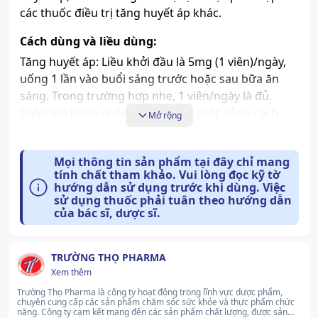
các thuốc điều trị tăng huyết áp khác.
Cách dùng và liều dùng:
Tăng huyết áp: Liều khởi đầu là 5mg (1 viên)/ngày,
uống 1 lần vào buổi sáng trước hoặc sau bữa ăn
sáng. Trong trường hợp nhẹ, 1 viên/ngày là đủ.
Phần lớn bệnh nhân có thể kiểm soát bằng cách
Mở rộng
dùng 2 viên/ngày; một số ít trường hợp có thể cần
đến liều 4 viên/ngày. Đối với bệnh nhân bị rối loạn
Mọi thông tin sản phẩm tại đây chỉ mang
chức năng thận giai đoạn cuối hoặc rối loạn chức
tính chất tham khảo. Vui lòng đọc kỹ tờ
năng gan nặng, liều tối đa là 2 viên/ngày.
hướng dẫn sử dụng trước khi dùng. Việc
sử dụng thuốc phải tuân theo hướng dẫn
Tác dụng phụ có thể gặp:
của bác sĩ, dược sĩ.
Hay gặp: Cảm giác lạnh hoặc tê ở các chi, mệt mỏi,
kiệt sức, chóng mặt, nhức đầu, buồn nôn, tiêu chảy,
TRƯỜNG THỌ PHARMA
nôn, táo bón.
Xem thêm
Ít gặp: Yếu cơ và có cứng, nhịp chậm, rối loạn kích
Trường Thọ Pharma là công ty hoạt động trong lĩnh vực dược phẩm,
thích nhĩ – thất, suy tim nặng hơn, hạ huyết áp thể
chuyên cung cấp các sản phẩm chăm sóc sức khỏe và thực phẩm chức
năng. Công ty cam kết mang đến các sản phẩm chất lượng, được sản