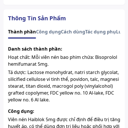
Thuốc cần kê toa
Có
Dạng bào chế
Viên nén bao phim
Quy cách
3 vỉ x 10 viên
Thông Tin Sản Phẩm
Novell Pharmaceutical
Nhà sản xuất
Laboratories
Thành phần
Công dụng
Cách dùng
Tác dụng phụ
Lưu 
PT. Novell Pharmaceutical
Nước sản xuất
Laboratories (Indonesia).
Danh sách thành phần:
Xuất xứ thương
Novell.
hiệu
Hoạt chất: Mỗi viên nén bao phim chứa: Bisoprolol
Số đăng ký
Sao chép
VN-19731-16
hemifumarat 5mg.
Hướng dẫn tra cứu số đăng ký thuốc được cấp phép
Tá dược: Lactose monohydrat, natri starch glycolat,
Thành phần chính
Bisoprolol
silicified cellulose vi tinh thể, povidon, talc, magnesi
Sản phẩm này chỉ bán khi có chỉ
stearat, titan dioxid, macrogol poly (vinylalcohol)
định của bác sĩ, mọi thông tin
grafted copolymer, FDC yellow no. 10 Al-lake, FDC
trên đây chỉ mang tính chất
Chú ý
yellow no. 6 Al lake.
tham khảo. Vui lòng đọc kĩ
thông tin chi tiết ở tờ hướng
Công dụng:
dẫn sử dẫn của sản phẩm.
Viên nén Haiblok 5mg được chỉ định để điều trị tăng
huyết áp, có thể dùng đơn trị liệu hoặc phối hợp với