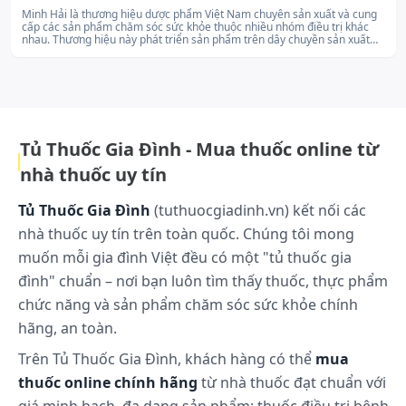
Minh Hải là thương hiệu dược phẩm Việt Nam chuyên sản xuất và cung
Dược động học
cấp các sản phẩm chăm sóc sức khỏe thuộc nhiều nhóm điều trị khác
nhau. Thương hiệu này phát triển sản phẩm trên dây chuyền sản xuất
đạt chuẩn, chú trọng đến chất lượng và tính phù hợp với nhu cầu sử
dụng tại thị trường trong nước. Minh Hải không ngừng cải tiến công
Các thí nghiệm dược động học trên động vật cho
nghệ và mở rộng danh mục sản phẩm nhằm phục vụ tốt hơn cho sức
thấy hơn 90% liều
phospholipid
đậu nành đã uống
khỏe cộng đồng..
được hấp thu ở ruột non. Phần lớn được
phospholipase A tách thành 1-acyl-
Tủ Thuốc Gia Đình - Mua thuốc online từ
lysophosphatidylcholin, 50% chất này được tái acyl-
nhà thuốc uy tín
hóa ngay lập tức thành phosphatidylcholin nhiều
nối đôi chưa bão hòa trong quá trình hấp thu ở
Tủ Thuốc Gia Đình
(tuthuocgiadinh.vn) kết nối các
niêm mạc ruột. Phosphatidylcholin nhiều nối đôi
nhà thuốc uy tín trên toàn quốc. Chúng tôi mong
chưa bão hòa này vào máu qua đường bạch huyết
muốn mỗi gia đình Việt đều có một "tủ thuốc gia
và từ đó – chủ yếu được gắn với HDL để đi đến gan.
đình" chuẩn – nơi bạn luôn tìm thấy thuốc, thực phẩm
Các thử nghiệm về dược động học trên người được
chức năng và sản phẩm chăm sóc sức khỏe chính
thực hiện với dilinoleoyl-phosphatidylcholin đánh
hãng, an toàn.
dấu đồng vị phóng xạ (3H và 14C). Phần cholin được
đánh dấu với 3H và acid linoelic được đánh dấu với
Trên Tủ Thuốc Gia Đình, khách hàng có thể
mua
14C. Nồng độ SH cực đại đạt được sau 6 đến 24 giờ
thuốc online chính hãng
từ nhà thuốc đạt chuẩn với
và chiếm đến 19,9% liều dùng. Thời gian bán hủy