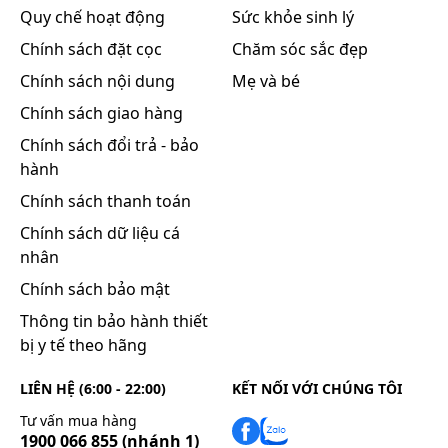
phương gần nhất.
Quy chế hoạt động
Sức khỏe sinh lý
Chính sách đặt cọc
Chăm sóc sắc đẹp
Làm gì khi quên 1 liều?
Chính sách nội dung
Mẹ và bé
Nếu bạn quên một liều thuốc, hãy dùng càng sớm
Chính sách giao hàng
càng tốt. Tuy nhiên, nếu gần với liều kế tiếp, hãy bỏ
Chính sách đổi trả - bảo
qua liều đã quên và dùng liều kế tiếp vào thời điểm
hành
như kế hoạch. Lưu ý rằng không nên dùng gấp đôi
Chính sách thanh toán
liều đã quy định.
Chính sách dữ liệu cá
Tác dụng phụ có thể gặp:
nhân
Khi sử dụng thuốc Vihacaps 600, bạn có thể gặp các
Chính sách bảo mật
tác dụng không mong muốn (ADR).
Thông tin bảo hành thiết
Hiếm gặp, ADR < 1/1000
bị y tế theo hãng
Rối loạn tiêu hóa
như rối loạn dạ dày, phần mềm,
tiêu chảy có thể xảy ra.
LIÊN HỆ (6:00 - 22:00)
KẾT NỐI VỚI CHÚNG TÔI
Rất hiếm gặp, ADR < 1/10000
Tư vấn mua hàng
Phản ứng dị ứng như phát ban da.
1900 066 855
(nhánh 1)