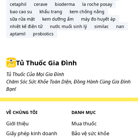
cetaphil
cerave
bioderma
la roche posay
nhiều nước (200 ml), không nhai.
bao cao su
khẩu trang
kem chống nắng
Không nên sử dụng thuốc này cho trẻ em dưới 18
sữa rửa mặt
kem dưỡng ẩm
máy đo huyết áp
tuổi do chưa được nghiên cứu đầy đủ.
nhiệt kế điện tử
nước muối sinh lý
similac
nan
Lưu ý: Liều dùng trên chỉ mang tính chất tham
aptamil
probiotics
khảo. Liều dùng cụ thể tùy thuộc vào thể trạng và
mức độ diễn tiến của bệnh. Để có liều dùng phù
hợp, bạn cần tham khảo ý kiến bác sĩ hoặc chuyên
viên y tế.
Tủ Thuốc Gia Đình
Làm gì khi dùng quá liều?
Tủ Thuốc Của Mọi Gia Đình
Chăm Sóc Sức Khỏe Toàn Diện, Đồng Hành Cùng Gia Đình
Những tác dụng không mong muốn của thuốc có
Bạn!
thể tăng lên khi sử dụng quá liều.
Điều trị triệu chứng trong trường hợp gia tăng các
tác dụng không mong muốn của thuốc trên bệnh
VỀ CHÚNG TÔI
DANH MỤC
nhân sử dụng quá liều khuyến cáo.
Giới thiệu
Mua thuốc
Trong trường hợp khẩn cấp, hãy gọi ngay cho
Giấy phép kinh doanh
Bảo vệ sức khỏe
Trung tâm Cấp cứu 115 hoặc đến trạm y tế địa