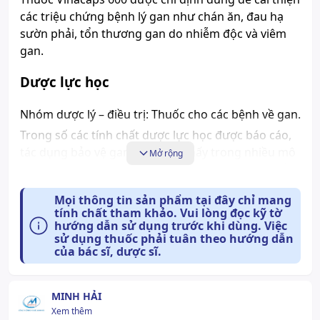
các triệu chứng bệnh lý gan như chán ăn, đau hạ
sườn phải, tổn thương gan do nhiễm độc và viêm
gan.
Dược lực học
Nhóm dược lý – điều trị: Thuốc cho các bệnh về gan.
Trong số các tính chất dược lực học được báo cáo,
tác dụng bảo vệ gan được tìm thấy trong nhiều mô
Mở rộng
hình thực nghiệm về tổn thương gan cấp, ví dụ tổn
thương gan do
ethanol
, cồn alkyl, tetrachlorid,
Mọi thông tin sản phẩm tại đây chỉ mang
paracetamol và galactosamin.
tính chất tham khảo. Vui lòng đọc kỹ tờ
Thêm vào đó, đối với các tổn thương mạn tính (do
hướng dẫn sử dụng trước khi dùng. Việc
sử dụng thuốc phải tuân theo hướng dẫn
ethanol, thioacetamid, dung môi hữu cơ), cũng thấy
của bác sĩ, dược sĩ.
sự ức chế gan nhiễm mỡ và xơ hóa, vì hoạt chất
được cho là làm tăng sự tái sinh và ổn định màng tế
bào, ức chế sự peroxid hóa lipid và tổng hợp
MINH HẢI
collagen.
Xem thêm