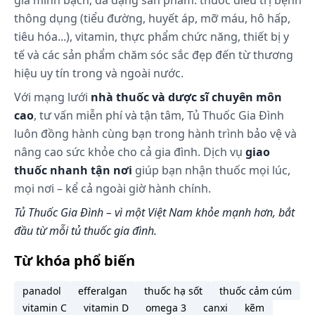
giá minh bạch, đa dạng sản phẩm: thuốc điều trị bệnh
của thành phần cholin là 66 giờ.
thông dụng (tiểu đường, huyết áp, mỡ máu, hô hấp,
Nồng độ 14C cực đại đạt được sau 4 đến 12 giờ và
tiêu hóa...), vitamin, thực phẩm chức năng, thiết bị y
chiếm đến 27,9% liều dùng. Thời gian bán hủy của
tế và các sản phẩm chăm sóc sắc đẹp đến từ thương
thành phần này là 32 giờ.
hiệu uy tín trong và ngoài nước.
Về thải trừ, 2% chất đánh dấu 3H và 4,5% 14C được
Với mạng lưới
nhà thuốc và dược sĩ chuyên môn
tìm thấy trong phân, 6% chất đánh dấu 3H và chỉ
cao
, tư vấn miễn phí và tận tâm, Tủ Thuốc Gia Đình
một lượng nhỏ 14C được tìm thấy trong nước tiểu.
luôn đồng hành cùng bạn trong hành trình bảo vệ và
Cách dùng và liều dùng:
nâng cao sức khỏe cho cả gia đình. Dịch vụ
giao
thuốc nhanh tận nơi
giúp bạn nhận thuốc mọi lúc,
Cách dùng
mọi nơi – kể cả ngoài giờ hành chính.
Dùng bằng đường uống.
Tủ Thuốc Gia Đình – vì một Việt Nam khỏe mạnh hơn, bắt
đầu từ mỗi tủ thuốc gia đình.
Không nhai, uống với nhiều nước (200 ml).
Từ khóa phổ biến
Liều dùng
panadol
efferalgan
thuốc hạ sốt
thuốc cảm cúm
Người lớn: Tổng liều 1800 mg/ngày. Ngày uống 3
vitamin C
vitamin D
omega 3
canxi
kẽm
lần, mỗi lần 1 viên Vihacaps 600 trong bữa ăn với