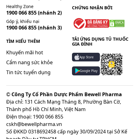
Chưa rõ tần suất
Healthy Zone
CHỨNG NHẬN BỞI
1900 066 855
(nhánh 2)
Ngứa.
Góp ý, khiếu nại
Hướng dẫn cách xử trí ADR
1900 066 855
(nhánh 3)
Khi gặp tác dụng phụ của thuốc, cần ngưng sử
dụng và thông báo cho bác sĩ hoặc đến cơ sở y tế
TẢI ỨNG DỤNG TỦ THUỐC
TÌM HIỂU THÊM
GIA ĐÌNH
gần nhất để được xử trí kịp thời.
Khuyến mãi hot
App Store
Cẩm nang sức khỏe
Những lưu ý khi sử dụng:
Google Play
Tin tức tuyển dụng
Trước khi sử dụng thuốc bạn cần đọc kỹ hướng
dẫn sử dụng và tham khảo thông tin bên dưới.
©
Công Ty Cổ Phần Dược Phẩm Bewell Pharma
Chống chỉ định
Địa chỉ: 131 Cách Mạng Tháng 8, Phường Bàn Cờ,
Thuốc Vihacaps 600 chống chỉ định trong các
Thành phố Hồ Chí Minh, Việt Nam
trường hợp quá mẫn với protein đậu nành, đậu
Điện thoại: 1900 066 855
lạc hoặc bất kỳ thành phần nào của thuốc.
cskh@bewellpharma.vn
Số ĐKKD 0318692458 cấp ngày 30/09/2024 tại Sở Kế
Thận trọng khi sử dụng
hoạch Đầu tư TPHCM