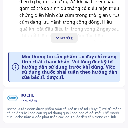
điều trị bệnh cúm ở người lớn và trẻ em bao
gồm cả trẻ sơ sinh đủ tháng có biểu hiện triệu
chứng điển hình của
cúm
trong thời gian
virus
cúm
đang lưu hành trong cộng đồng. Hiệu
quả khi bắt đầu điều trị trong vòng 2 ngày sau
khi xuất hiện triệu chứng cúm đầu tiên.
Mở rộng
Dự phòng cúm: Phòng ngừa cúm ở những
người từ 1 tuổi trở lên sau khi tiếp xúc với
bệnh nhân cúm đã được chẩn đoán lâm sàng
Mọi thông tin sản phẩm tại đây chỉ mang
tính chất tham khảo. Vui lòng đọc kỹ tờ
trong giai đoạn virus cúm đang lưu hành
hướng dẫn sử dụng trước khi dùng. Việc
trong cộng đồng (trong vòng 48 giờ sau phơi
sử dụng thuốc phải tuân theo hướng dẫn
nhiễm và trong thời gian có dịch cúm) cho
của bác sĩ, dược sĩ.
người lớn và trẻ em từ 13 tuổi trở lên trong
trường hợp đã từng tiếp xúc với người bị cúm.
ROCHE
Xem thêm
Không thay thế cho việc
tiêm vaccine phòng cúm
.
Roche là tập đoàn dược phẩm toàn cầu có trụ sở tại Thụy Sĩ, với sứ mệnh
Lưu ý: Hiện nay, thuốc vẫn chưa được cấp phép điều
cải thiện sức khỏe con người thông qua khoa học và đổi mới. Thế mạnh
trị COVID-19 do chủng virus Corona mới (SARS-CoV-
của Roche nằm ở việc phát triển các loại thuốc tiên tiến trong các lĩnh
vực như ung thư, thần kinh, miễn dịch và các bệnh mạn tính nguy hiểm.
2).
Thương hiệu luôn nỗ lực mang lại giải pháp điều trị hiệu quả, bền vững