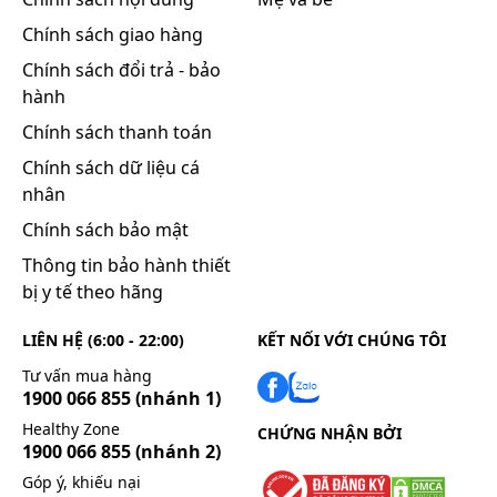
mg x 2 lần/ngày.
Chính sách giao hàng
Liều dùng ở trẻ em có thể khác nhau tùy thuộc vào
Chính sách đổi trả - bảo
cân nặng, độ tuổi và tình trạng bệnh.
hành
Trẻ em dưới 1 tuổi liều khuyến cáo là 3mg/kg x 2
lần/ngày, dùng trong 5 ngày. Liều khuyến cáo này
Chính sách thanh toán
không áp dụng cho trẻ sơ sinh có số tuần tuổi dưới
Chính sách dữ liệu cá
36 tuần kể từ khi thụ thai.
nhân
Liều dùng trong trường hợp phòng ngừa cúm
Chính sách bảo mật
Người lớn và thanh thiếu niên 13 tuổi trở lên: Phòng
Thông tin bảo hành thiết
ngừa trong trường hợp đã từng tiếp xúc với người
bị y tế theo hãng
bị nhiễm cúm có thể có hoặc không có triệu chứng
và sử dụng thuốc trong vòng 2 ngày sau khi tiếp
LIÊN HỆ (6:00 - 22:00)
KẾT NỐI VỚI CHÚNG TÔI
xúc với nguồn bệnh.
Tư vấn mua hàng
Liều khuyên dùng 75 mg 1 lần/ngày, uống ít nhất 10
1900 066 855
(nhánh 1)
ngày.
Healthy Zone
CHỨNG NHẬN BỞI
Liều khuyên dùng để phòng bệnh cúm trong suốt
1900 066 855
(nhánh 2)
thời gian có dịch ở cộng đồng là 75 mg 1 lần/ngày.
Góp ý, khiếu nại