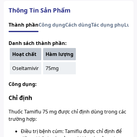
Dạng bào chế
Viên nang cứng
Quy cách
Hộp 10 Viên
Thông Tin Sản Phẩm
Thành phần
Oseltamivir
Nhà sản xuất
DELPHARM
Thành phần
Công dụng
Cách dùng
Tác dụng phụ
Lưu 
Nước sản xuất
Ý
Xuất xứ thương
Thụy Sĩ
Danh sách thành phần:
hiệu
Số đăng ký
Sao chép
800110994624
Hoạt chất
Hàm lượng
Hướng dẫn tra cứu số đăng ký thuốc được cấp phép
Oseltamivir
75mg
Công dụng:
Chỉ định
Thuốc
Tamiflu
75 mg được chỉ định dùng trong các
trường hợp:
Điều trị bệnh cúm: Tamiflu được chỉ định để