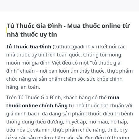
và dễ tiếp cận nhằm nâng cao chất lượng sống cho bệnh nhân trên toàn
thế giới..
Dược lực học
Oseltamivir phosphate là tiền chất của oseltamivir
Tủ Thuốc Gia Đình - Mua thuốc online từ
carboxylate (OC), một chất ức chế chọn lọc và có
nhà thuốc uy tín
hiệu quá men neuraminidase của virus cúm A và B.
Men này có vai trò quan trọng trong việc vừa giúp
Tủ Thuốc Gia Đình
(tuthuocgiadinh.vn) kết nối các
virus xâm nhập vào những tế bào lành, vừa giúp
nhà thuốc uy tín trên toàn quốc. Chúng tôi mong
cho việc giải phóng các phần virus mới được tạo
muốn mỗi gia đình Việt đều có một "tủ thuốc gia
thành từ các
tế bào
bị nhiễm, và do đó làm lan
đình" chuẩn – nơi bạn luôn tìm thấy thuốc, thực phẩm
nhanh quá trình nhiễm virus.
chức năng và sản phẩm chăm sóc sức khỏe chính
Oseltamivir carboxylate ức chế men neuraminidase
hãng, an toàn.
của virus cúm cả 2 type A va B. OC vừa ức chế sự lây
Trên Tủ Thuốc Gia Đình, khách hàng có thể
mua
nhiễm và sao chép của virus cúm in-vitro, vừa ức
thuốc online chính hãng
từ nhà thuốc đạt chuẩn với
chế sự sao chép và tính gây bệnh của virus cúm in-
giá minh bạch, đa dạng sản phẩm: thuốc điều trị bệnh
vivo.
thông dụng (tiểu đường, huyết áp, mỡ máu, hô hấp,
Dược động học
tiêu hóa...), vitamin, thực phẩm chức năng, thiết bị y
tế và các sản phẩm chăm sóc sắc đẹp đến từ thương