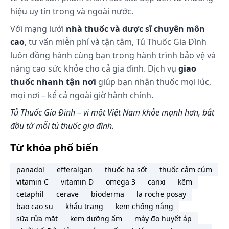
Hấp thu:
Oseltamivir
được hấp thu nhanh chóng ở
hiệu uy tín trong và ngoài nước.
đường tiêu hóa sau khi uống và một phần lớn
Với mạng lưới
nhà thuốc và dược sĩ chuyên môn
thuốc
được chuyển hóa thành chất có hoạt tính,
chủ yếu nhờ men esterase trong gan.
cao
, tư vấn miễn phí và tận tâm, Tủ Thuốc Gia Đình
luôn đồng hành cùng bạn trong hành trình bảo vệ và
Phân bố: Thể tích phân bố trung bình (Vss) của chất
nâng cao sức khỏe cho cả gia đình. Dịch vụ
giao
chuyển hóa có hoạt tính là khoảng 23 lít ở người.
thuốc nhanh tận nơi
giúp bạn nhận thuốc mọi lúc,
Chuyển hóa: Một lượng lớn oseltamivir phosphate
mọi nơi – kể cả ngoài giờ hành chính.
được chuyển hóa thành chất chuyển hóa có hoạt
tính nhờ men esterase, men này khu trú chủ yếu ở
Tủ Thuốc Gia Đình – vì một Việt Nam khỏe mạnh hơn, bắt
gan. Cả oseltamivir lẫn chất chuyển hóa có hoạt
đầu từ mỗi tủ thuốc gia đình.
tính đều không phải là cơ chất hoặc chất ức chế của
các đồng dạng cytochrome P450.
Từ khóa phổ biến
Thải trừ: Oseltamivir sau khi hấp thu được thải trừ
panadol
efferalgan
thuốc hạ sốt
thuốc cảm cúm
phần lớn (> 90%) bằng cách chuyển thành chất
vitamin C
vitamin D
omega 3
canxi
kẽm
chuyển hóa có hoạt tính. Chất này không bị chuyển
cetaphil
cerave
bioderma
la roche posay
hóa tiếp mà bị thải trừ qua nước tiểu.
bao cao su
khẩu trang
kem chống nắng
Cách dùng và liều dùng:
sữa rửa mặt
kem dưỡng ẩm
máy đo huyết áp