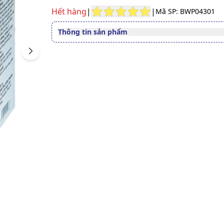
Hết hàng
|
|
Mã SP: BWP04301
Thông tin sản phẩm
Thuốc cần kê toa
Không
Next
Dạng bào chế
Viên nang mềm
Quy cách
Hộp 12 vỉ x 5 viên
Nhà sản xuất
PHIL
Nước sản xuất
Việt Nam
Xuất xứ thương
Việt Nam
hiệu
Số đăng ký
Sao ché
893110571924
Hướng dẫn tra cứu số đăng ký thuốc được cấp 
Thành phần chính
L-Cystine 500mg
Sản phẩm này chỉ bán khi c
định của bác sĩ, mọi thông 
Chú ý
trên Website chỉ mang tính
tham khảo.