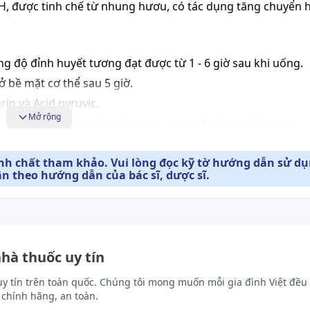
SH, được tinh chế từ nhung hươu, có tác dụng tăng chuyển h
ng độ đỉnh huyết tương đạt được từ 1 - 6 giờ sau khi uống.
ở bề mặt cơ thể sau 5 giờ.
n và Acid pyruvic.
Mở rộng
u L - cystin được thải trừ trong vòng 24 giờ sau khi uống.
ính chất tham khảo. Vui lòng đọc kỹ tờ hướng dẫn sử d
i nước lọc để không làm thay đổi hiệu quả.
ân theo hướng dẫn của bác sĩ, dược sĩ.
g liên tục Bluemint trong thời gian 10 - 20 ngày mỗi tháng.
Liều dùng cụ thể tùy thuộc vào thể trạng và mức độ diễn ti
iến bác sĩ hoặc chuyên viên y tế.
nhà thuốc uy tín
uy tín trên toàn quốc. Chúng tôi mong muốn mỗi gia đình Việt đều 
u hơn sẽ không cải thiện triệu chứng của bạn; thay vào đ
chính hãng, an toàn.
 trọng. Nếu bạn nghi vấn rằng bạn hoặc ai khác có thể đã