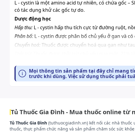
L - cystin
là một amino acid tự nhiên, có chứa gốc – 
có tác dụng khử các gốc tự do.
Dược động học
Hấp thu:
L - cystin hấp thu tích cực từ đường ruột, nồ
Phân bố:
L - cystin được phân bố chủ yếu ở gan và có 
Chuyển hoá:
Thuốc được chuyển hoá qua gan như tauri
Thải trừ:
Thuốc được thải trừ chủ yếu qua mật, 21% liề
Cách dùng và liều dùng:
Mọi thông tin sản phẩm tại đây chỉ mang t
Dùng đường uống. Nên uống thuốc Bluemint 500mg vớ
trước khi dùng. Việc sử dụng thuốc phải tu
Liều dùng
Liều dùng thông thường là 2 - 4 viên/ngày. Có thể dùn
Lưu ý: Liều dùng trên chỉ mang tính chất tham khảo. 
bệnh. Để có liều dùng phù hợp, bạn cần tham khảo ý k
Tủ Thuốc Gia Đình - Mua thuốc online từ 
Làm gì khi quá liều?
Tủ Thuốc Gia Đình
(tuthuocgiadinh.vn) kết nối các nhà thuốc 
Không dùng quá liều lượng được kê. Dùng thuốc nhiề
thuốc, thực phẩm chức năng và sản phẩm chăm sóc sức khỏe 
có thể gây ngộ độc hoặc những tác dụng phụ nghiêm