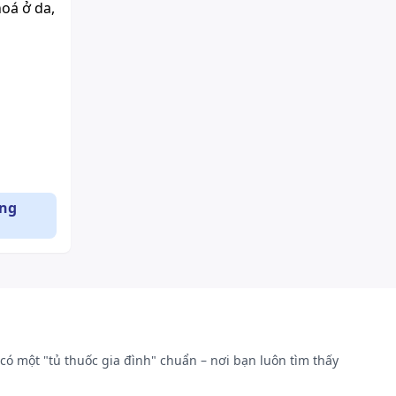
oá ở da,
ụng
ến của
có một "tủ thuốc gia đình" chuẩn – nơi bạn luôn tìm thấy
ó chúng
 sử dụng