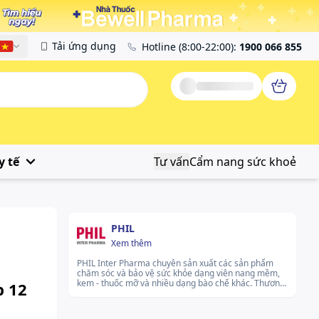
Tải ứng dụng
Hotline
(8:00-22:00)
:
1900 066 855
Tiếng Việt
y tế
Tư vấn
Cẩm nang sức khoẻ
PHIL
Xem thêm
PHIL Inter Pharma chuyên sản xuất các sản phẩm
chăm sóc và bảo vệ sức khỏe dạng viên nang mềm,
kem - thuốc mỡ và nhiều dạng bào chế khác. Thương
p 12
hiệu sở hữu hệ thống sản xuất hiện đại, từng bước
mở rộng thị trường nhờ tuân thủ nghiêm ngặt các
tiêu chuẩn chất lượng quốc tế. PHIL Inter Pharma