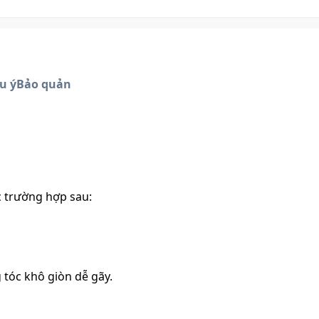
u ý
Bảo quản
 trường hợp sau:
 tóc khô giòn dễ gãy.