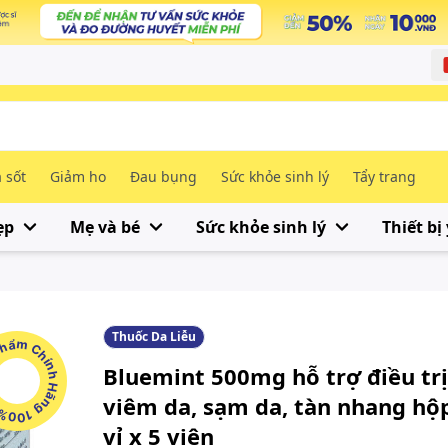
 sốt
Giảm ho
Đau bụng
Sức khỏe sinh lý
Tẩy trang
ẹp
Mẹ và bé
Sức khỏe sinh lý
Thiết bị 
Thuốc Da Liễu
m Chính Hãng 100%
Bluemint 500mg hỗ trợ điều trị
viêm da, sạm da, tàn nhang hộ
vỉ x 5 viên