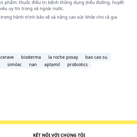
ản phẩm: thuốc điều trị bệnh thông dụng (tiểu đường, huyết
 vỏ,
iệu uy tín trong và ngoài nước.
trong hành trình bảo vệ và nâng cao sức khỏe cho cả gia
có bệnh
cerave
bioderma
la roche posay
bao cao su
đã quên
similac
nan
aptamil
probiotics
c. Nếu
c đến
KẾT NỐI VỚI CHÚNG TÔI