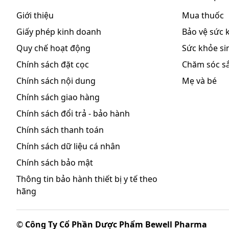
Trước khi sử dụng thuốc bạn cần đọc kỹ hướng dẫn
Giới thiệu
Mua thuốc
Chống chỉ định
Giấy phép kinh doanh
Bảo vệ sức 
Bệnh nhân quá mẫn cảm với một trong các thành p
Quy chế hoạt động
Sức khỏe sin
Thận trọng khi dùng thuốc
Chính sách đặt cọc
Chăm sóc s
Trước khi dùng Bluemint 500 mg, bạn nên lưu ý một
Chính sách nội dung
Mẹ và bé
ứng
với Bluemint 500 mg, bất kỳ loại thuốc nào kh
sĩ để biết danh sách các thành phần.
Chính sách giao hàng
Nếu xảy ra buồn nôn, nôn mửa, tiêu chảy, táo bón,
Chính sách đổi trả - bảo hành
kiến bác sĩ hoặc dược sĩ.
Chính sách thanh toán
Tuân theo đúng liều dùng được đề nghị.
Chính sách dữ liệu cá nhân
Trong trường hợp dùng thuốc đối với đối với trẻ 
Chính sách bảo mật
trẻ em dưới 6 tuổi.
Nếu thuốc không có hiệu quả sau khi dùng 2 tuần, 
Thông tin bảo hành thiết bị y tế theo
hãng
Cảnh báo: Không nên dùng Bluemint 500mg cho nh
gan. Thận trọng ở những bệnh nhân bị Cystin niệu.
Khả năng lái xe và vận hành máy móc
©
Công Ty Cổ Phần Dược Phẩm Bewell Pharma