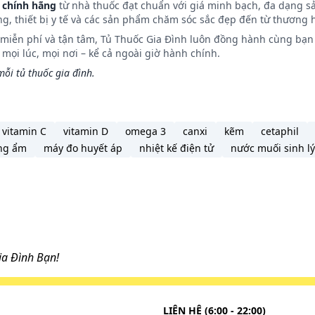
 chính hãng
từ nhà thuốc đạt chuẩn với giá minh bạch, đa dạng s
ại bệnh viện hoặc viện chăm sóc gần nhất. Mang theo hộp,
ng, thiết bị y tế và các sản phẩm chăm sóc sắc đẹp đến từ thương h
ông tin cần thiết.
n miễn phí và tận tâm, Tủ Thuốc Gia Đình luôn đồng hành cùng bạn 
t họ có cùng bệnh chứng hoặc trông có vẻ như họ có thể 
ọi lúc, mọi nơi – kể cả ngoài giờ hành chính.
á liều.
ỗi tủ thuốc gia đình.
gói sản phẩm để có thêm thông tin.
uemint 500mg.
vitamin C
vitamin D
omega 3
canxi
kẽm
cetaphil
tốt. Tuy nhiên, nếu gần với liều kế tiếp, hãy bỏ qua liều 
ng ẩm
máy đo huyết áp
nhiệt kế điện tử
nước muối sinh lý
ng uống gấp đôi liều đã quy định.
uemint 500mg.
 các tác dụng phụ và có thể xảy ra những tác dụng phụ khá
, hãy ngưng dùng thuốc và thông báo ngay cho bác sĩ hoặ
a Đình Bạn!
LIÊN HỆ (6:00 - 22:00)