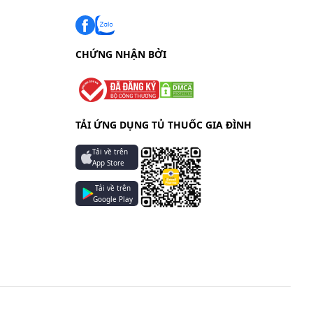
CHỨNG NHẬN BỞI
 dược
TẢI ỨNG DỤNG TỦ THUỐC GIA ĐÌNH
à hỏi ý
Tải về trên
App Store
Tải về trên
Google Play
ày cho
 mê