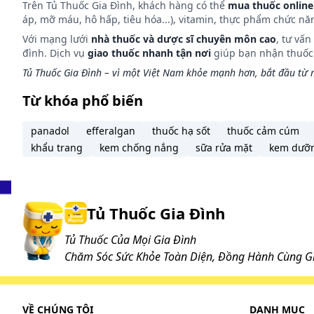
Trên Tủ Thuốc Gia Đình, khách hàng có thể
mua thuốc online
quá liều Meprobamate, vui lòng đến phòng cấp cứu t
áp, mỡ máu, hô hấp, tiêu hóa...), vitamin, thực phẩm chức nă
hoặc nhãn hiệu thuốc với bạn để giúp các bác sĩ có th
Với mạng lưới
nhà thuốc và dược sĩ chuyên môn cao
, tư vấ
Không đưa thuốc của bạn cho người khác dù bạn biế
đình. Dịch vụ
giao thuốc nhanh tận nơi
giúp bạn nhận thuốc m
chứng tương tự. Điều này có thể dẫn tới việc dùng qu
Tủ Thuốc Gia Đình – vì một Việt Nam khỏe mạnh hơn, bắt đầu từ m
Vui lòng tham khảo ý kiến bác sĩ hoặc dược sĩ hoặc 
Từ khóa phổ biến
Chưa có báo cáo về việc dùng quá liều của thuốc Bl
Làm gì khi quên liều?
panadol
efferalgan
thuốc hạ sốt
thuốc cảm cúm
Nếu bạn quên một liều thuốc, hãy uống càng sớm càng 
khẩu trang
kem chống nắng
sữa rửa mặt
kem dưỡ
và uống liều kế tiếp vào thời điểm như kế hoạch. Khô
Tác dụng phụ có thể gặp:
Tủ Thuốc Gia Đình
Hiện chưa có báo cáo về tác dụng phụ của thuốc Bl
Tuy nhiên, đây không phải là danh mục đầy đủ tất cả
Tủ Thuốc Của Mọi Gia Đình
bạn gặp phải bất kỳ tác dụng không mong muốn nào
Chăm Sóc Sức Khỏe Toàn Diện, Đồng Hành Cùng Gi
ngay cơ sở y tế gần nhất để được xử trí kịp thời.
Những lưu ý khi sử dụng:
VỀ CHÚNG TÔI
DANH MỤC