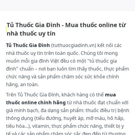
tâm thần phân liệt.
lực cải thiện quy trình và kiểm soát chất lượng sản phẩm để đáp ứng
nhu cầu sử dụng an toàn và tin cậy của cộng đồng người tiêu dùng
.lg...Xem thêm
Tác dụng chống loạn thần của olanzapin có cơ chế
phức tạp và còn chưa được làm sáng tỏ hoàn toàn.
Tủ Thuốc Gia Đình - Mua thuốc online từ
Cơ chế này liên quan đến tính đối kháng của thuốc
ở các thụ thể serotonin typ 2 (5 - HT2A, 5 - HT2C),
nhà thuốc uy tín
typ 3 (5 - HT3), typ 6 (5 - HT6) và dopamin ở hệ thần
Tủ Thuốc Gia Đình
(tuthuocgiadinh.vn) kết nối các
kinh trung ương. Olanzapin có tác dụng ức chế và
nhà thuốc uy tín trên toàn quốc. Chúng tôi mong
làm giảm đáp ứng (điều hòa âm tính) đối với thụ thể
muốn mỗi gia đình Việt đều có một "tủ thuốc gia
5 - HT2A, liên quan đến tác dụng chống hưng cảm
của thuốc. Ngoài ra, olanzapin còn làm ổn định tính
đình" chuẩn – nơi bạn luôn tìm thấy thuốc, thực phẩm
khí do một phần ức chế thụ thể D2 của dopamin.
chức năng và sản phẩm chăm sóc sức khỏe chính
Olanzapin còn đối kháng với các thụ thể muscarinic
hãng, an toàn.
(M1, M2, M3, M4, và M5). Tác dụng kháng
Trên Tủ Thuốc Gia Đình, khách hàng có thể
mua
cholinergic của thuốc một mặt giải thích việc giảm
thuốc online chính hãng
từ nhà thuốc đạt chuẩn với
nguy cơ xuất hiện hội chứng ngoại tháp, mặt khác
giá minh bạch, đa dạng sản phẩm: thuốc điều trị bệnh
lại liên quan đến một số tác dụng không mong
thông dụng (tiểu đường, huyết áp, mỡ máu, hô hấp,
muốn khác của olanzapin. Olanzapin cũng có tác
tiêu hóa...), vitamin, thực phẩm chức năng, thiết bị y
dụng đối kháng thụ thể H1 của histamin và alpha 1
tế và các sản phẩm chăm sóc sắc đẹp đến từ thương