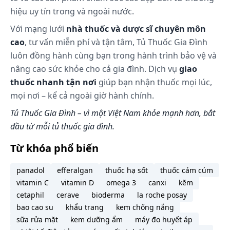
adrenergic. Tác dụng này liên quan đén khả năng
hiệu uy tín trong và ngoài nước.
ngủ gà, hạ huyết áp tư thế khi sử dụng olanzapin.
Với mạng lưới
nhà thuốc và dược sĩ chuyên môn
Dược động học
cao
, tư vấn miễn phí và tận tâm, Tủ Thuốc Gia Đình
luôn đồng hành cùng bạn trong hành trình bảo vệ và
Hấp thu
nâng cao sức khỏe cho cả gia đình. Dịch vụ
giao
Sau khi uống, olanzapin được hấp thu nhanh và
thuốc nhanh tận nơi
giúp bạn nhận thuốc mọi lúc,
gắn như hoàn toàn qua ống tiêu hóa, tuy nhiên do
mọi nơi – kể cả ngoài giờ hành chính.
bị chuyển hóa bước đầu ở gan nên sinh khả dụng
đường uống chỉ đạt 60%. Sự hấp thu không bị ảnh
Tủ Thuốc Gia Đình – vì một Việt Nam khỏe mạnh hơn, bắt
hưởng bởi thức ăn. Nồng độ đỉnh trong huyết
đầu từ mỗi tủ thuốc gia đình.
tương đạt được trong vòng 5 - 8 giờ. Đạt trạng thái
Từ khóa phổ biến
ổn định sau 7 -10 ngày dùng liều nhắc lại. Nồng độ
thuốc trong huyết tương thay đổi giữa các cá thể,
panadol
efferalgan
thuốc hạ sốt
thuốc cảm cúm
phụ thuộc vào tuổi, giới tính và việc bệnh nhân có
vitamin C
vitamin D
omega 3
canxi
kẽm
hút thuốc hay không. Nồng độ thuốc trong máu
cetaphil
cerave
bioderma
la roche posay
phụ nữ cao hơn khoảng 30 - 40% so với nam giới.
bao cao su
khẩu trang
kem chống nắng
Khoảng nồng độ điều trị của olanzapin trong huyết
sữa rửa mặt
kem dưỡng ẩm
máy đo huyết áp
tương còn chưa được xác định rõ. Mối tương quan