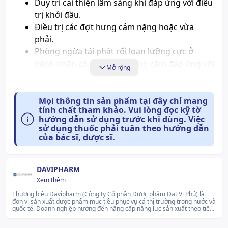
Duy trì cải thiện lâm sàng khi đáp ứng với điều
trị khởi đầu.
Điều trị các đợt hưng cảm nặng hoặc vừa
phải.
Phòng ngừa tái phát rối loạn lưỡng cực ở
bệnh nhân có giai đoạn hưng cảm đáp ứng với
Mở rộng
điều trị olanzapin.
Dược lực học
Mọi thông tin sản phẩm tại đây chỉ mang
tính chất tham khảo. Vui lòng đọc kỹ tờ
hướng dẫn sử dụng trước khi dùng. Việc
Olanzapin là một thuốc an thần kinh (chống loạn
sử dụng thuốc phải tuân theo hướng dẫn
thần) không điển hình (thế hệ thứ hai) và là dẫn
của bác sĩ, dược sĩ.
chất của dibenzodiazepin. Thuốc có nhiều đặc tính
dược lý khác với các thuốc chổng loạn thần điển
hình là dẫn chất của phenothiazin hay
DAVIPHARM
Xem thêm
butyrophenon như ít gây hội chứng ngoại tháp, ít
làm tăng tiết prolactin, ít gây loạn vận động muộn
Thương hiệu Davipharm (Công ty Cổ phần Dược phẩm Đạt Vi Phú) là
đơn vị sản xuất dược phẩm mục tiêu phục vụ cả thị trường trong nước và
khi điều trị kéo dài đồng thời có hiệu quả trên cả
quốc tế. Doanh nghiệp hướng đến nâng cấp năng lực sản xuất theo tiêu
chuẩn quốc tế và thúc đẩy chuyển giao công nghệ, đặc biệt trong các
các biểu hiện dương tính, âm tính và ức chế của
sản phẩm thuốc tổng hợp chất lượng cao. Thương hiệu không ngừng nỗ