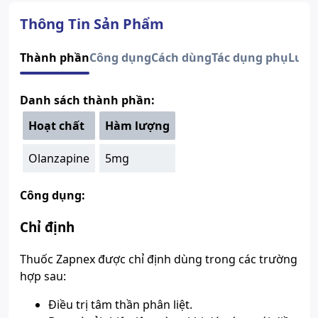
Dạng bào chế
Viên nén bao phim
Quy cách
Hộp 6 Vỉ x 10 Viên
Thông Tin Sản Phẩm
Thành phần
Olanzapine
Nhà sản xuất
DAVI
Thành phần
Công dụng
Cách dùng
Tác dụng phụ
Lưu 
Nước sản xuất
Việt Nam
Xuất xứ thương
Việt Nam
Danh sách thành phần:
hiệu
Số đăng ký
Sao chép
893110884024
Hoạt chất
Hàm lượng
Hướng dẫn tra cứu số đăng ký thuốc được cấp phép
Olanzapine
5mg
Công dụng:
Chỉ định
Thuốc Zapnex được chỉ định dùng trong các trường
hợp sau:
Ðiều trị tâm thần phân liệt.