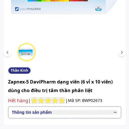
Scroll left
Scr
Thần Kinh
Zapnex-5 DaviPharm dạng viên (6 vỉ x 10 viên)
dùng cho điều trị tâm thần phân liệt
Hết hàng
|
|
Mã SP: BWP02673
Thông tin sản phẩm
Thuốc cần kê toa
Có