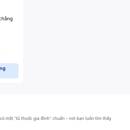
 chẳng
ết hợp
ống lại
 chung
ụng
y bằng
có hoạt
huyết β
có một "tủ thuốc gia đình" chuẩn – nơi bạn luôn tìm thấy
ae;