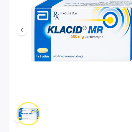
Previous
Scroll left