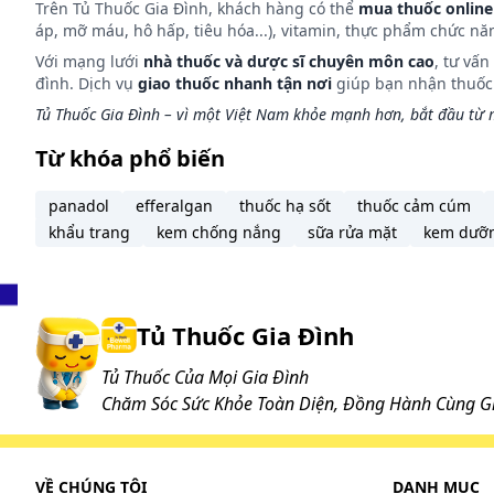
Trên Tủ Thuốc Gia Đình, khách hàng có thể
mua thuốc online
Vi khuẩn gram âm:
Haemophilus influenzae, Haem
áp, mỡ máu, hô hấp, tiêu hóa...), vitamin, thực phẩm chức nă
Gonorrhoeae, Legionella Pneumophila, Bordetella Pe
Với mạng lưới
nhà thuốc và dược sĩ chuyên môn cao
, tư vấ
Mycoplasma:
Mycoplasma pneumoniae; Ureaplasm
đình. Dịch vụ
giao thuốc nhanh tận nơi
giúp bạn nhận thuốc m
Những vi sinh vật khác:
Chlamydia trachomatis; M
Tủ Thuốc Gia Đình – vì một Việt Nam khỏe mạnh hơn, bắt đầu từ m
Mycobacterium chelonae; Mycobacterium fortuitum;
Vi khuẩn Gram dương kỵ khí:
Clostridium perfrig
Từ khóa phổ biến
Vi khuẩn Gram âm kỵ khí:
Bacteroides melaninog
Xoắn khuẩn:
Borrelia bursdorferi, Treponema pall
panadol
efferalgan
thuốc hạ sốt
thuốc cảm cúm
Campylobacter:
Campylobacter jejuni.
khẩu trang
kem chống nắng
sữa rửa mặt
kem dưỡ
Helicobacter pylori: Hoạt tính của clarithromyci
Dược động học
Tủ Thuốc Gia Đình
Hấp thu
Tủ Thuốc Của Mọi Gia Đình
Dược động học của Clarithromycin giải phóng biến 
Chăm Sóc Sức Khỏe Toàn Diện, Đồng Hành Cùng Gi
sánh với viên Clarithromycin 250 và 500 mg dạng ph
hàng ngày là như nhau. Sinh khả dụng tuyệt đối là 
Ít thấy có sự tích tụ hay sự tích tụ bất thường nào 
VỀ CHÚNG TÔI
DANH MỤC