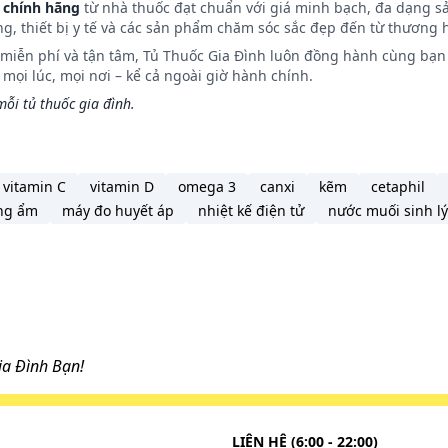
 chính hãng
từ nhà thuốc đạt chuẩn với giá minh bạch, đa dạng s
ophilus parainfluenzae, Moraxella
(Branhamella)
Catarrhalis, 
ng, thiết bị y tế và các sản phẩm chăm sóc sắc đẹp đến từ thương h
rtussis, Helicobacter Pylori, Campylobacter Jejuni.
n miễn phí và tận tâm, Tủ Thuốc Gia Đình luôn đồng hành cùng bạn 
a urealyticum.
ọi lúc, mọi nơi – kể cả ngoài giờ hành chính.
ycobacterium avium; Mycobacterium leprae; Mycobacterium kan
ỗi tủ thuốc gia đình.
 Mycobacterium Intracellularis, Chlamydia pneumoniae.
ens; Peptococcus niger; Propionibacterium acnes.
enicus.
idum.
vitamin C
vitamin D
omega 3
canxi
kẽm
cetaphil
ng ẩm
máy đo huyết áp
nhiệt kế điện tử
nước muối sinh lý
n với
Helicobacter pylori
ở pH trung tính cao hơn ở pH acid.
đổi dùng đường uống đã được nghiên cứu ở người lớn và đ
a Đình Bạn!
óng thích nhanh. Mức độ hấp thu là tương đương khi tổng 
khoảng 50%.
và khuynh hướng chuyển hóa không thay đổi ở bất kỳ loại nào
LIÊN HỆ (6:00 - 22:00)