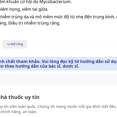
hiễm khuẩn cơ hội do Mycobacterium.
 viêm họng,
viêm tai giữa
.
ị nhiễm trùng da và mô mềm mức độ từ nhẹ đến trung bình,
ng. Điều trị nhiễm trùng răng.
Mở rộng
ythromycin A. Thuốc có hoạt tính kháng khuẩn bằng cách k
y cảm và ức chế tổng hợp protein. Thuốc có hiệu lực cao ch
hí. Nồng độ ức chế tối thiểu (MICs) của Clarithromycin nói
ính chất tham khảo. Vui lòng đọc kỹ tờ hướng dẫn sử d
ân theo hướng dẫn của bác sĩ, dược sĩ.
ng có hoạt tính kháng khuẩn. MICs của chất chuyển hóa nà
ừ với H.influenzae trong đó chất chuyển hóa 14 - hydroxy 
hững vi khuẩn sau:
nhà thuốc uy tín
ạy cảm với methicillin);
Streptococcus pyogenes
(liên cầu tan 
uy tín trên toàn quốc. Chúng tôi mong muốn mỗi gia đình Việt đều 
treptococcus
(Diplococcus)
pneumoniae; Streptococcus Agalacti
chính hãng, an toàn.