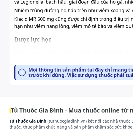
và Legionella, bạch hầu, giai đoạn đầu của ho gà, n
Nhiễm trùng đường hô hấp trên như viêm xoang và
Klacid MR 500 mg cũng được chỉ định trong điều tr
hạn như viêm nang lông, viêm mô tế bào và viêm quầ
Dược lực học
Clarithromycin là một dẫn chất bán tổng hợp của Er
với tiểu đơn vị Ribosome 50s của những vi khuẩn nhạ
nhiều vi khuẩn gram dương và gram âm ái khí và kỵ k
Mọi thông tin sản phẩm tại đây chỉ mang t
thấp hơn hai lần so với MICs của erythromycin.
trước khi dùng. Việc sử dụng thuốc phải tu
Chất chuyển hóa 14 - hydroxy của Clarithromycin cũ
hoặc hai lần cao hơn MICs của phức hợp mẹ, ngoại tr
tính cao gấp hai lần phức hợp mẹ.
Trong in vitro,
Klacid
thường có hoạt tính chống lại n
Tủ Thuốc Gia Đình - Mua thuốc online từ 
Vi khuẩn gram dương:
Staphylococcus aureus
(nh
Tủ Thuốc Gia Đình
(tuthuocgiadinh.vn) kết nối các nhà thuốc 
nhóm A); liên cầu tan huyết α (nhóm viridans);
S
thuốc, thực phẩm chức năng và sản phẩm chăm sóc sức khỏe 
Listeria Monocytogenes.