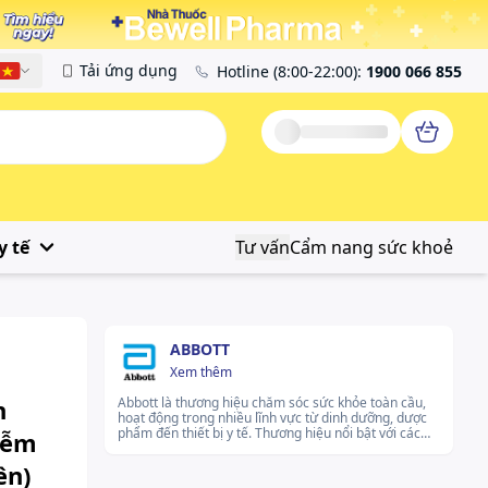
Tải ứng dụng
Hotline
(8:00-22:00)
:
1900 066 855
Tiếng Việt
y tế
Tư vấn
Cẩm nang sức khoẻ
ABBOTT
Xem thêm
n
Abbott là thương hiệu chăm sóc sức khỏe toàn cầu,
hoạt động trong nhiều lĩnh vực từ dinh dưỡng, dược
phẩm đến thiết bị y tế. Thương hiệu nổi bật với các
iễm
sản phẩm được thiết kế phù hợp cho từng giai đoạn
cuộc sống, từ hỗ trợ dinh dưỡng, kiểm soát đường
ên)
huyết đến chăm sóc giảm đau và tiêu hóa. Abbott