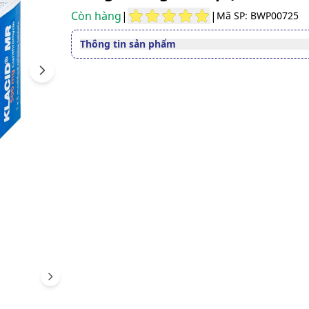
Còn hàng
|
|
Mã SP: BWP00725
Thông tin sản phẩm
Thuốc cần kê toa
Có
Next
Dạng bào chế
Viên nén giải phóng biến đ
Quy cách
Hộp 1 Vỉ x 5 Viên
Thành phần
Clarithromycin
Nhà sản xuất
ABBVIE
Nước sản xuất
Ý
Xuất xứ thương
Ý
hiệu
Số đăng ký
Sao ché
800110982024
Hướng dẫn tra cứu số đăng ký thuốc được cấp 
Scroll right