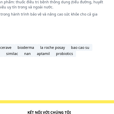
ản phẩm: thuốc điều trị bệnh thông dụng (tiểu đường, huyết
Neisseria
iệu uy tín trong và ngoài nước.
trong hành trình bảo vệ và nâng cao sức khỏe cho cả gia
sasii;
cerave
bioderma
la roche posay
bao cao su
similac
nan
aptamil
probiotics
ược so
liều dùng
 sau khi
KẾT NỐI VỚI CHÚNG TÔI