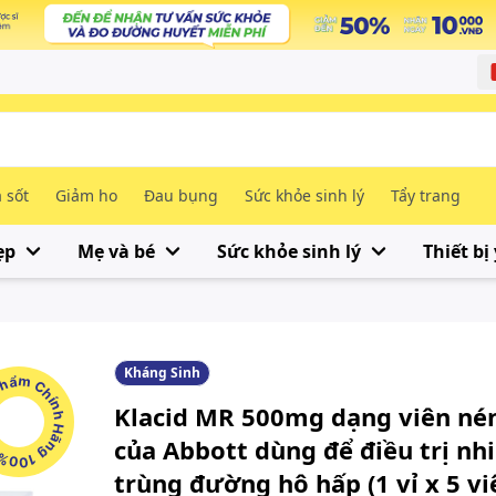
 sốt
Giảm ho
Đau bụng
Sức khỏe sinh lý
Tẩy trang
ẹp
Mẹ và bé
Sức khỏe sinh lý
Thiết bị 
Kháng Sinh
m Chính Hãng 100%
Klacid MR 500mg dạng viên né
của Abbott dùng để điều trị nh
trùng đường hô hấp (1 vỉ x 5 vi