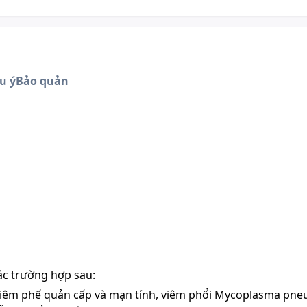
u ý
Bảo quản
ác trường hợp sau:
iêm phế quản cấp
và mạn tính,
viêm phổi
Mycoplasma pne