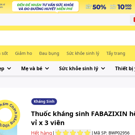
 sốt
Giảm ho
Đau bụng
Sức khỏe sinh lý
Tẩy trang
ẹp
Mẹ và bé
Sức khỏe sinh lý
Thiết bị 
Kháng Sinh
m Chính Hãng 100%
Thuốc kháng sinh FABAZIXIN h
vỉ x 3 viên
Hết hàng
|
|
Mã SP: BWP02956