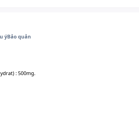
u ý
Bảo quản
ydrat) : 500mg.