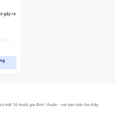
a gây ra
 một số
i khuẩn.
o với
n.
ụng
 mô và
thải trừ
có một "tủ thuốc gia đình" chuẩn – nơi bạn luôn tìm thấy