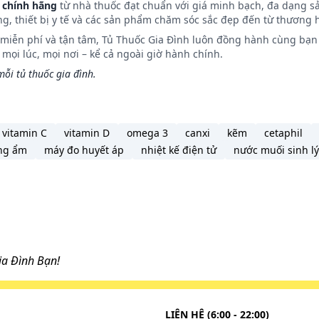
 chính hãng
từ nhà thuốc đạt chuẩn với giá minh bạch, đa dạng s
ng, thiết bị y tế và các sản phẩm chăm sóc sắc đẹp đến từ thương h
ỗi ngày một lần trước khi ăn 1 giờ hoặc 2 giờ sau khi ăn
n miễn phí và tận tâm, Tủ Thuốc Gia Đình luôn đồng hành cùng bạn 
ọi lúc, mọi nơi – kể cả ngoài giờ hành chính.
ỗi tủ thuốc gia đình.
sinh dục như viêm cổ tử cung, viêm niệu đạo uống 2 viên/
vitamin C
vitamin D
omega 3
canxi
kẽm
cetaphil
ó uống 0,5 viên/ngày trong 04 ngày tiếp theo.
ng ẩm
máy đo huyết áp
nhiệt kế điện tử
nước muối sinh lý
hoặc chia ra 2 lần sử dụng cách nhua 12 tiếng.
/kg/lần/ngày trong 4 ngày tiếp theo.
a Đình Bạn!
ng nghe
LIÊN HỆ (6:00 - 22:00)