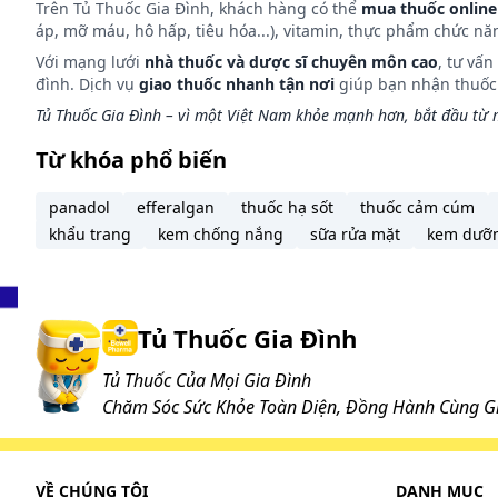
Trên Tủ Thuốc Gia Đình, khách hàng có thể
mua thuốc online
áp, mỡ máu, hô hấp, tiêu hóa...), vitamin, thực phẩm chức nă
Thuốc Fabazixin 500mg dùng theo đường uống. Uống m
Với mạng lưới
nhà thuốc và dược sĩ chuyên môn cao
, tư vấ
Liều dùng:
đình. Dịch vụ
giao thuốc nhanh tận nơi
giúp bạn nhận thuốc m
Tủ Thuốc Gia Đình – vì một Việt Nam khỏe mạnh hơn, bắt đầu từ m
Người lớn
Trường hợp nhiễm Chlamydia trachomatis trên đường 
Từ khóa phổ biến
uống 1 lần duy nhất.
panadol
efferalgan
thuốc hạ sốt
thuốc cảm cúm
Các trường hợp khác: Ngày bắt đầu uống 1 viên sau đ
khẩu trang
kem chống nắng
sữa rửa mặt
kem dưỡ
Người cao tuổi
Dùng tương tự người lớn.
Trẻ em
Tủ Thuốc Gia Đình
Trẻ trên 06 tháng - 12 tuổi: uống 8mg/kg/ngày 1 lần 
Liều khuyến cáo: khởi đầu 10mg/kg rồi dùng liều 5mg
Tủ Thuốc Của Mọi Gia Đình
Chăm Sóc Sức Khỏe Toàn Diện, Đồng Hành Cùng Gi
Xử trí quá liều:
Triệu chứng: buồn nôn, nôn, tiêu chảy, giảm khả nă
VỀ CHÚNG TÔI
DANH MỤC
Xử trí: rửa dạ dày kết hợp các biện pháp hỗ trợ.