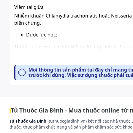
Viêm tai giữa
Nhiễm khuẩn Chlamydia trachomatis hoặc Neisseria
biến chứng.
Dược lực học:
Thuốc Fabazixin có chứa 500mg kháng sinh Azithrom
vi khuẩn gram dương, gram âm bằng cách ngăn cản s
Azithromycin có thể kháng chéo với Erythromycin gây
erythromycin, hiệu lực của Azithromycin trên khuẩ
Mọi thông tin sản phẩm tại đây chỉ mang t
trước khi dùng. Việc sử dụng thuốc phải tu
Dược động học:
Azithromycin hấp thu qua tiêu hóa với Sinh khả dụn
nồng độ trong máu đạt lớn nhất sau 2-3 tiếng sau u
qua mật và 6% liều thải qua nước tiểu dạng không đổi
Tủ Thuốc Gia Đình - Mua thuốc online từ 
Cách dùng và liều dùng:
Tủ Thuốc Gia Đình
(tuthuocgiadinh.vn) kết nối các nhà thuốc 
thuốc, thực phẩm chức năng và sản phẩm chăm sóc sức khỏe 
Cách dùng: