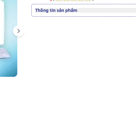
Thông tin sản phẩm
Thuốc cần kê toa
Có
Dạng bào chế
Viên nén bao phim
Next
Quy cách
Hộp 1 vỉ x 3 viên nén bao 
Công ty CPDP Trung Ương I
Nhà sản xuất
Pharbaco
Nước sản xuất
Việt Nam
Xuất xứ thương
Việt Nam
hiệu
Số đăng ký
Sao chép
VD-8806-09
Hướng dẫn tra cứu số đăng ký thuốc được cấp 
Sản phẩm này chỉ bán khi c
định của bác sĩ, mọi thông 
Chú ý
trên Website chỉ mang tính
tham khảo.