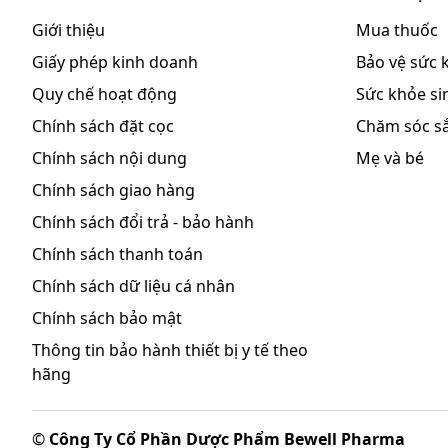
Giới thiệu
Mua thuốc
Xử trí quên liều:
Giấy phép kinh doanh
Bảo vệ sức 
Tác dụng phụ có thể gặp:
Quy chế hoạt động
Sức khỏe sin
Azithromycin là thuốc được dung nạp tốt, tỷ lệ tác 
Chính sách đặt cọc
Chăm sóc s
với các triệu chứng như buồn nôn, đau bụng, co cứng
so với dùng erythromycin, có thể thấy biến đổi nhất 
Chính sách nội dung
Mẹ và bé
đôi khi có thể gặp phát ban, đau đầu và chóng mặt.
Chính sách giao hàng
Ảnh hưởng thính giác: sử dụng lâu dài ở liều cao, a
Chính sách đổi trả - bảo hành
bệnh.
Chính sách thanh toán
- Thường gặp: Tiêu hóa, nôn, ỉa chảy, đau bụng, buồ
Chính sách dữ liệu cá nhân
- Ít gặp: toàn thân, mệt mỏi, đau đầu, chóng mặt, ng
ngứa; Tác dụng khác: viêm âm đạo, cổ tử cung.
Chính sách bảo mật
- Hiếm gặp: Toàn thân: phản ứng phản vệ; Da: phù 
Thông tin bảo hành thiết bị y tế theo
trung tính nhất thời.
hãng
Hãy thông báo cho bác sỹ hay dược sỹ của bạn nhữ
©
Công Ty Cổ Phần Dược Phẩm Bewell Pharma
Những lưu ý khi sử dụng: