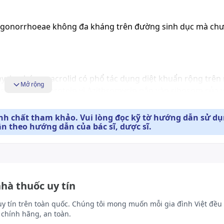
 gonorrhoeae không đa kháng trên đường sinh dục mà chư
ycin nhóm macrolid có phổ tác dụng diệt khuẩn rộng trên
Mở rộng
ự tổng hợp protein vì Azithromycin gắn vào ribosom của v
 kháng kháng sinh và tại Việt Nam tỷ lệ này khoảng 40%. S
n gram dương yếu hơn nhưng trên khuẩn gram âm thì tốt hơ
ính chất tham khảo. Vui lòng đọc kỹ tờ hướng dẫn sử d
ân theo hướng dẫn của bác sĩ, dược sĩ.
g khoảng 40%. Azithromycin phân bố khắp cơ thể chủ yếu ở
ống thuốc. Azithromycin có lượng nhỏ chuyển hóa qua gan, 
 trong vòng 03 ngày. T/2 của Azithromycin từ 2-4 giờ.
nhà thuốc uy tín
uy tín trên toàn quốc. Chúng tôi mong muốn mỗi gia đình Việt đều 
chính hãng, an toàn.