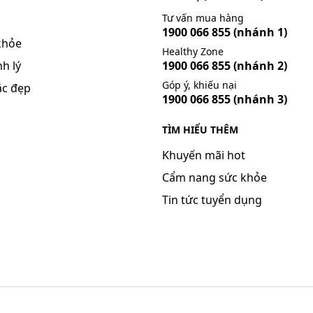
Tư vấn mua hàng
1900 066 855
(nhánh 1)
khỏe
Healthy Zone
h lý
1900 066 855
(nhánh 2)
dụng không mong muốn thấp. Hay gặp nhất là rối loạn tiêu h
Góp ý, khiếu nại
ắc đẹp
 cơ bụng, nôn, đầy hơi, ỉa chảy, nhưng thường nhẹ và ít xả
1900 066 855
(nhánh 3)
thời số lượng, bạch cầu trung tính hay tăng nhất thời enzym
TÌM HIỂU THÊM
zithromycin có thể làm giảm sức nghe có hồi phục ở một số 
Khuyến mãi hot
Cẩm nang sức khỏe
n nôn.
Tin tức tuyển dụng
ủ gà; Tiêu hóa: đầy hơi, khó tiêu, không ngon miệng; Da: ph
mạch; Gan: men transaminase tăng cao; Máu: giảm nhẹ bạch
ng tác dụng không mong muốn gặp phải khi sử dụng thuốc.