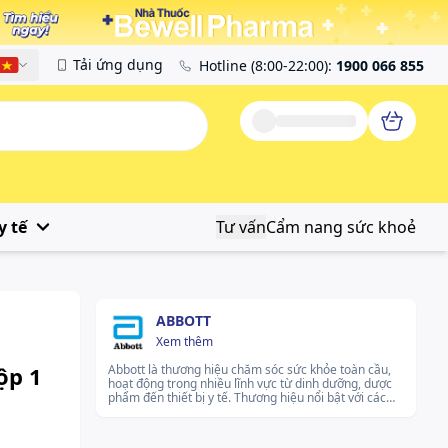
Tải ứng dụng
Hotline
(8:00-22:00)
:
1900 066 855
Tiếng Việt
y tế
Tư vấn
Cẩm nang sức khoẻ
ABBOTT
Xem thêm
ộp 1
Abbott là thương hiệu chăm sóc sức khỏe toàn cầu,
hoạt động trong nhiều lĩnh vực từ dinh dưỡng, dược
phẩm đến thiết bị y tế. Thương hiệu nổi bật với các
sản phẩm được thiết kế phù hợp cho từng giai đoạn
cuộc sống, từ hỗ trợ dinh dưỡng, kiểm soát đường
huyết đến chăm sóc giảm đau và tiêu hóa. Abbott