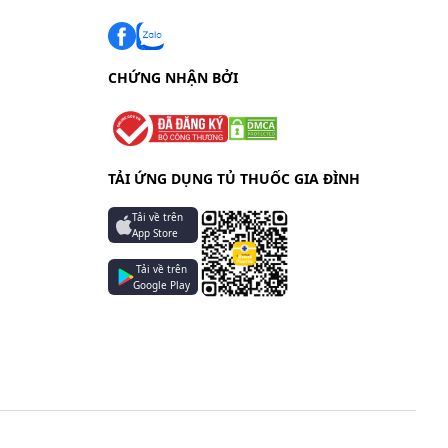
CHỨNG NHẬN BỞI
óa (10%)
y ra hơn
 gan,
TẢI ỨNG DỤNG TỦ THUỐC GIA ĐÌNH
người
Tải về trên
App Store
Tải về trên
át ban,
Google Play
 cầu