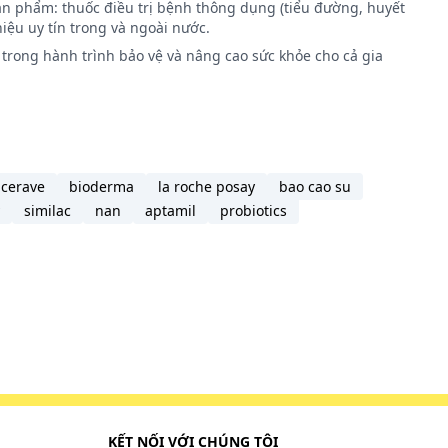
ản phẩm: thuốc điều trị bệnh thông dụng (tiểu đường, huyết
iệu uy tín trong và ngoài nước.
.
trong hành trình bảo vệ và nâng cao sức khỏe cho cả gia
lần,
cerave
bioderma
la roche posay
bao cao su
similac
nan
aptamil
probiotics
KẾT NỐI VỚI CHÚNG TÔI