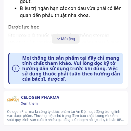
gout.
Điều trị ngắn hạn các cơn đau vừa phải có liên
quan đến phẫu thuật nha khoa.
Dược lực học
Etoricoxib là thuốc kháng viêm không steroid
Mở rộng
(NSAID) có hoạt tính kháng viêm, giảm đau và giảm
sốt. Etoricoxib là chất ức chế cyclooxygenase - 2
(COX - 2) mạnh, chọn lọc, có hoạt tính khi uống
Mọi thông tin sản phẩm tại đây chỉ mang
tính chất tham khảo. Vui lòng đọc kỹ tờ
trong phạm vi và cao hơn phạm vi liều dùng trên
hướng dẫn sử dụng trước khi dùng. Việc
lâm sàng.
sử dụng thuốc phải tuân theo hướng dẫn
Người ta đã chứng minh COX - 2 có trách nhiệm chủ
của bác sĩ, dược sĩ.
yếu trong tổng hợp các chất trung gian của axid
prostanoic gây đau, viêm và sốt. Sự ức chế chọn lọc
CELOGEN PHARMA
COX - 2 do dùng etoricoxib đã làm giảm các dấu
Xem thêm
hiệu và triệu chứng lâm sàng này cùng với giảm độc
Celogen Pharma là công ty dược phẩm tại Ấn Độ, hoạt động trong lĩnh
tính ở đường tiêu hóa mà không có tác dụng lên
vực dược phẩm. Thương hiệu chú trọng đảm bảo chất lượng và kiểm
soát quy trình sản xuất ở nhiều giai đoạn. Celogen nỗ lực duy trì các tiêu
chức năng tiểu cầu.
chuẩn chất lượng quốc tế và liên tục củng cố hệ thống nghiên cứu phát
triển nội bộ.lg...Xem thêm
Dược động học