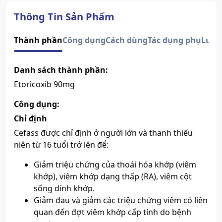
Dạng bào chế
Viên nén bao phim
Quy cách
Hộp 3 vỉ x 10 viên
Thông Tin Sản Phẩm
Nhà sản xuất
Celogen
Nước sản xuất
Ấn Độ
Thành phần
Công dụng
Cách dùng
Tác dụng phụ
Lưu 
Xuất xứ thương
Ấn Độ
hiệu
Danh sách thành phần:
Số đăng ký
Sao chép
VN-12349-11
Etoricoxib 90mg
Hướng dẫn tra cứu số đăng ký thuốc được cấp phép
Sản phẩm này chỉ bán khi có chỉ
Công dụng:
định của bác sĩ, mọi thông tin
Chú ý
Chỉ định
trên Website chỉ mang tính chất
tham khảo.
Cefass được chỉ định ở người lớn và thanh thiếu
niên từ 16 tuổi trở lên để:
Giảm triệu chứng của thoái hóa khớp (viêm
khớp), viêm khớp dạng thấp (RA), viêm cột
sống dính khớp.
Giảm đau và giảm các triệu chứng viêm có liên
quan đến đợt viêm khớp cấp tính do bệnh