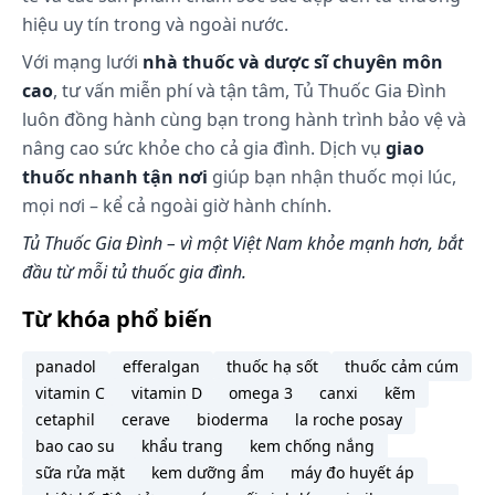
(Vdss) khoảng 120 lít ở người. Etoricoxib đi qua
hiệu uy tín trong và ngoài nước.
nhau thai ở chuột cống và thỏ, và đi qua hàng rào
máu - não ở chuột cống.
Với mạng lưới
nhà thuốc và dược sĩ chuyên môn
Chuyển hóa
cao
, tư vấn miễn phí và tận tâm, Tủ Thuốc Gia Đình
luôn đồng hành cùng bạn trong hành trình bảo vệ và
Etoricoxib được chuyển hóa mạnh mẽ với < 1% liều
nâng cao sức khỏe cho cả gia đình. Dịch vụ
được tìm thấy trong nước tiểu ở dạng ban đầu. Con
giao
đường chuyển hóa chính để tạo dẫn xuất 6' -
thuốc nhanh tận nơi
giúp bạn nhận thuốc mọi lúc,
hydroxymethyl được thực hiện với sự xúc tác của
mọi nơi – kể cả ngoài giờ hành chính.
các enzym cytochrom P450 (CYP).
Tủ Thuốc Gia Đình – vì một Việt Nam khỏe mạnh hơn, bắt
Đã có 5 chất chuyển hóa được nhận diện ở người.
đầu từ mỗi tủ thuốc gia đình.
Chất chuyển hóa chủ yếu là dẫn xuất 6' - carboxylic
acid của etoricoxib được hình thành từ sự oxy hóa
Từ khóa phổ biến
dẫn xuất 6' - hydroxymethyl. Các chất chuyển hóa
chủ yếu này biểu hiện hoặc không có hoạt tính có
panadol
efferalgan
thuốc hạ sốt
thuốc cảm cúm
thể đo lường được hoặc chỉ có hoạt tính yếu như
vitamin C
vitamin D
omega 3
canxi
kẽm
các thuốc ức chế COX - 2. Các chất chuyển hóa này
cetaphil
cerave
bioderma
la roche posay
đều không ức chế COX - 1.
bao cao su
khẩu trang
kem chống nắng
sữa rửa mặt
kem dưỡng ẩm
máy đo huyết áp
Thải trừ