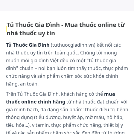
Hấp thu
Etorieoxib được hấp thu tốt qua đường uống.
Trung bình sinh khả dụng đường uống gần 100%.
Tủ Thuốc Gia Đình - Mua thuốc online từ
Sau khi dùng liều 90mg ngày 1 lần cho đến khi đạt
nhà thuốc uy tín
trạng thái bền vững, nồng độ đỉnh trong huyết
tương được ghi nhận đạt được gần 1 giờ (Tmax) sau
Tủ Thuốc Gia Đình
(tuthuocgiadinh.vn) kết nối các
khi đối tượng người lớn uống thuốc lúc bụng đói.
nhà thuốc uy tín trên toàn quốc. Chúng tôi mong
muốn mỗi gia đình Việt đều có một "tủ thuốc gia
Dược động học của etoricoxib tuyến tính với phạm
vi liều dùng trên lâm sàng. Bữa ăn bình thường
đình" chuẩn – nơi bạn luôn tìm thấy thuốc, thực phẩm
không ảnh hưởng có ý nghĩa lâm sàng lên mức độ
chức năng và sản phẩm chăm sóc sức khỏe chính
hấp thu 1 liều etoricoxib 90mg. Trong các thử
hãng, an toàn.
nghiệm lâm sàng, etoricoxib được dùng không liên
Trên Tủ Thuốc Gia Đình, khách hàng có thể
mua
quan đến thức ăn.
thuốc online chính hãng
từ nhà thuốc đạt chuẩn với
Phân bố
giá minh bạch, đa dạng sản phẩm: thuốc điều trị bệnh
Khoảng 92% etoricoxib gắn với protein trong huyết
thông dụng (tiểu đường, huyết áp, mỡ máu, hô hấp,
tương người khi dùng trong phạm vi nồng độ 0,05 -
tiêu hóa...), vitamin, thực phẩm chức năng, thiết bị y
5 mcg/ml. Thể tích phân phối ở trạng thái bền vững
tế và các sản phẩm chăm sóc sắc đẹp đến từ thương