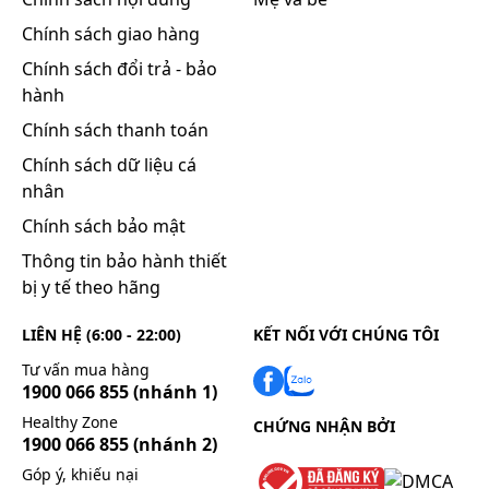
điều trị ban đầu của thuốc đạt được nhanh hơn nếu
uống thuốc vào lúc đói.
Chính sách giao hàng
Liều dùng
Chính sách đổi trả - bảo
Do các nguy cơ tim mạch và các tác dụng bất lợi của
hành
etoricoxib có thể tăng lên với liều lượng và thời gian
Chính sách thanh toán
sử dụng thuốc, cần sử dụng thuốc trong thời gian
Chính sách dữ liệu cá
ngắn nhất có thể và với liều mỗi ngày thấp nhất có
nhân
hiệu quả. Đáp ứng điều trị triệu chứng cần được
đánh giá lại theo định kỳ, những bệnh nhân bị viêm
Chính sách bảo mật
xương khớp.
Thông tin bảo hành thiết
Viêm xương khớp:
bị y tế theo hãng
Liều khuyến cáo là 30mg mỗi ngày một lần. Nếu cần
LIÊN HỆ (6:00 - 22:00)
KẾT NỐI VỚI CHÚNG TÔI
có thể tăng lên mức liều 60mg mỗi ngày một lần.
Tư vấn mua hàng
Viêm khớp dạng thấp:
1900 066 855
(nhánh 1)
Liều khuyến cáo là 60mg mỗi ngày một lần. Nêu cần
Healthy Zone
CHỨNG NHẬN BỞI
có thể tăng lên 90mg mỗi ngày một lần. Khi bệnh
1900 066 855
(nhánh 2)
nhân đã ổn định về mặt lâm sàng, giảm liều đến
Góp ý, khiếu nại
60mg, mỗi ngày một lần.