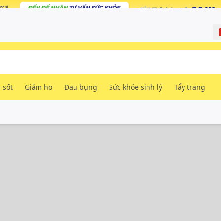
 sốt
Giảm ho
Đau bụng
Sức khỏe sinh lý
Tẩy trang