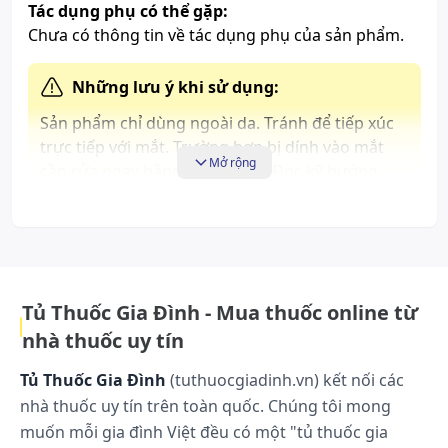
Tác dụng phụ có thể gặp:
Chưa có thông tin về tác dụng phụ của sản phẩm.
Những lưu ý khi sử dụng:
Sản phẩm chỉ dùng ngoài da. Tránh để tiếp xúc
trực tiếp với mắt. Trường hợp bị dính vào mắt
Mở rộng
cần rửa ngay bằng nước sạch. Đọc kỹ hướng
dẫn sử dụng trước khi dùng.
Cách bảo quản:
Bảo quản nơi khô ráo, thoáng mát, tránh ánh nắng
trực tiếp từ mặt trời. Để xa tầm tay trẻ em.
Tủ Thuốc Gia Đình - Mua thuốc online từ
nhà thuốc uy tín
Tủ Thuốc Gia Đình
(tuthuocgiadinh.vn) kết nối các
nhà thuốc uy tín trên toàn quốc. Chúng tôi mong
muốn mỗi gia đình Việt đều có một "tủ thuốc gia