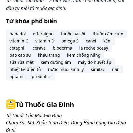
Tủ Thuốc Gia Đình – vì một Việt Nam khỏe mạnh hơn, bắt
đầu từ mỗi tủ thuốc gia đình.
Từ khóa phổ biến
panadol
efferalgan
thuốc hạ sốt
thuốc cảm cúm
vitamin C
vitamin D
omega 3
canxi
kẽm
cetaphil
cerave
bioderma
la roche posay
bao cao su
khẩu trang
kem chống nắng
sữa rửa mặt
kem dưỡng ẩm
máy đo huyết áp
nhiệt kế điện tử
nước muối sinh lý
similac
nan
aptamil
probiotics
Tủ Thuốc Gia Đình
Tủ Thuốc Của Mọi Gia Đình
Chăm Sóc Sức Khỏe Toàn Diện, Đồng Hành Cùng Gia Đình
Bạn!