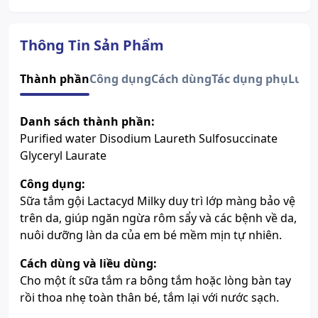
Quy cách
Chai x 250ml
Xem giấy công bố sản phẩm
Thông Tin Sản Phẩm
Thành phần
Công dụng
Cách dùng
Tác dụng phụ
Lưu 
Danh sách thành phần:
Purified water Disodium Laureth Sulfosuccinate
Glyceryl Laurate
Công dụng:
Sữa tắm gội Lactacyd Milky duy trì lớp màng bảo vệ
trên da, giúp ngăn ngừa rôm sẩy và các bệnh về da,
nuôi dưỡng làn da của em bé mềm mịn tự nhiên.
Cách dùng và liều dùng:
Cho một ít sữa tắm ra bông tắm hoặc lòng bàn tay
rồi thoa nhẹ toàn thân bé, tắm lại với nước sạch.