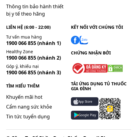
Thông tin bảo hành thiết
bị y tế theo hãng
LIÊN HỆ (6:00 - 22:00)
KẾT NỐI VỚI CHÚNG TÔI
Tư vấn mua hàng
1900 066 855
(nhánh 1)
Healthy Zone
CHỨNG NHẬN BỞI
1900 066 855
(nhánh 2)
Góp ý, khiếu nại
1900 066 855
(nhánh 3)
TẢI ỨNG DỤNG TỦ THUỐC
TÌM HIỂU THÊM
GIA ĐÌNH
Khuyến mãi hot
App Store
Cẩm nang sức khỏe
Google Play
Tin tức tuyển dụng