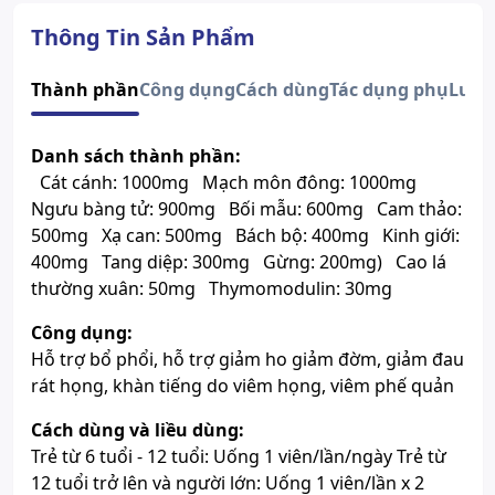
Quy cách
Hộp 30 viên
Trẻ từ 6 tuổi trở lên và người lớn
Thông Tin Sản Phẩm
bị ho, ho có đờm, đau rát họng,
Độ tuổi sử dụng
khàn tiếng do viêm họng, viêm
Thành phần
Công dụng
Cách dùng
Tác dụng phụ
Lưu 
phế quản.
Số đăng ký
2253/2022/ĐKSP
Lưu ý
Sản phẩm này không phải là
Danh sách thành phần:
thuốc và không có tác dụng thay
Cát cánh: 1000mg Mạch môn đông: 1000mg
thế thuốc chữa bệnh.
Ngưu bàng tử: 900mg Bối mẫu: 600mg Cam thảo:
Xem giấy công bố sản phẩm
500mg Xạ can: 500mg Bách bộ: 400mg Kinh giới:
400mg Tang diệp: 300mg Gừng: 200mg) Cao lá
thường xuân: 50mg Thymomodulin: 30mg
Công dụng:
Hỗ trợ bổ phổi, hỗ trợ giảm ho giảm đờm, giảm đau
rát họng, khàn tiếng do viêm họng, viêm phế quản
Cách dùng và liều dùng:
Trẻ từ 6 tuổi - 12 tuổi: Uống 1 viên/lần/ngày Trẻ từ
12 tuổi trở lên và người lớn: Uống 1 viên/lần x 2