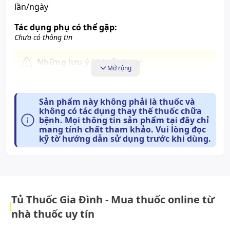
lần/ngày
Tác dụng phụ có thể gặp:
Chưa có thông tin
Những lưu ý khi sử dụng:
Mở rộng
Không dùng cho phụ nữ có thai, người tỳ vị hư
yếu, ăn uống chậm tiêu, ỉa chảy, người ra nhiều
Sản phẩm này không phải là thuốc và
mồ hôi, người mẫn cảm, kiêng kỵ với bất kỳ
không có tác dụng thay thế thuốc chữa
thành phần nào của sản phẩm. Người đang sử
bệnh. Mọi thông tin sản phẩm tại đây chỉ
mang tính chất tham khảo. Vui lòng đọc
dụng thuốc tham khảo ý kiến chuyên gia y tế
kỹ tờ hướng dẫn sử dụng trước khi dùng.
trước khi dùng. Sản phẩm này không phải là
thuốc, không có tác dụng thay thế thuốc chữa
bệnh.
Cách bảo quản:
Tủ Thuốc Gia Đình - Mua thuốc online từ
Bảo quản ở nơi khô mát, tránh ánh nắng chiếu trực
nhà thuốc uy tín
tiếp.