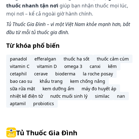
thuốc nhanh tận nơi
giúp bạn nhận thuốc mọi lúc,
mọi nơi – kể cả ngoài giờ hành chính.
Tủ Thuốc Gia Đình – vì một Việt Nam khỏe mạnh hơn, bắt
đầu từ mỗi tủ thuốc gia đình.
Từ khóa phổ biến
panadol
efferalgan
thuốc hạ sốt
thuốc cảm cúm
vitamin C
vitamin D
omega 3
canxi
kẽm
cetaphil
cerave
bioderma
la roche posay
bao cao su
khẩu trang
kem chống nắng
sữa rửa mặt
kem dưỡng ẩm
máy đo huyết áp
nhiệt kế điện tử
nước muối sinh lý
similac
nan
aptamil
probiotics
Tủ Thuốc Gia Đình