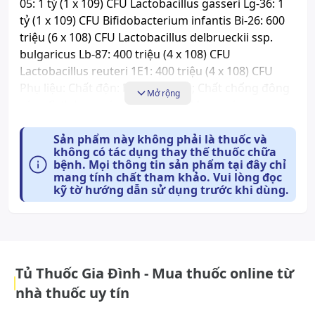
05: 1 tỷ (1 x 109) CFU Lactobacillus gasseri Lg-36: 1
tỷ (1 x 109) CFU Bifidobacterium infantis Bi-26: 600
triệu (6 x 108) CFU Lactobacillus delbrueckii ssp.
bulgaricus Lb-87: 400 triệu (4 x 108) CFU
Lactobacillus reuteri 1E1: 400 triệu (4 x 108) CFU
Phụ liệu: Chất độn: Polydextrose; Chất chống đông
Mở rộng
vón : Cellulose-microcrystalline, Magnesium
stearate, colloidal anhydrous silica; Vỏ nang:
Hypromellose, nước tinh khiết
Sản phẩm này không phải là thuốc và
không có tác dụng thay thế thuốc chữa
bệnh. Mọi thông tin sản phẩm tại đây chỉ
Công dụng:
mang tính chất tham khảo. Vui lòng đọc
Bổ sung lợi khuẩn, giúp hệ vi sinh đường ruột khỏe
kỹ tờ hướng dẫn sử dụng trước khi dùng.
mạnh, tốt cho tiêu hóa và tăng cường sức đề
kháng.
Cách dùng và liều dùng:
Người trưởng thành uống 1 viên mỗi ngày với nước,
Tủ Thuốc Gia Đình - Mua thuốc online từ
hoặc theo chỉ định của Bác sĩ.
nhà thuốc uy tín
Tác dụng phụ có thể gặp: