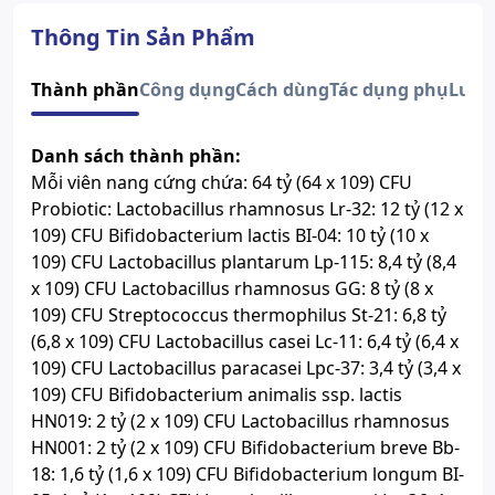
Lưu ý
Sản phẩm này không phải là
thuốc và không có tác dụng thay
Thông Tin Sản Phẩm
thế thuốc chữa bệnh.
Xem giấy công bố sản phẩm
Thành phần
Công dụng
Cách dùng
Tác dụng phụ
Lưu 
Danh sách thành phần:
Mỗi viên nang cứng chứa: 64 tỷ (64 x 109) CFU
Probiotic: Lactobacillus rhamnosus Lr-32: 12 tỷ (12 x
109) CFU Bifidobacterium lactis BI-04: 10 tỷ (10 x
109) CFU Lactobacillus plantarum Lp-115: 8,4 tỷ (8,4
x 109) CFU Lactobacillus rhamnosus GG: 8 tỷ (8 x
109) CFU Streptococcus thermophilus St-21: 6,8 tỷ
(6,8 x 109) CFU Lactobacillus casei Lc-11: 6,4 tỷ (6,4 x
109) CFU Lactobacillus paracasei Lpc-37: 3,4 tỷ (3,4 x
109) CFU Bifidobacterium animalis ssp. lactis
HN019: 2 tỷ (2 x 109) CFU Lactobacillus rhamnosus
HN001: 2 tỷ (2 x 109) CFU Bifidobacterium breve Bb-
18: 1,6 tỷ (1,6 x 109) CFU Bifidobacterium longum BI-