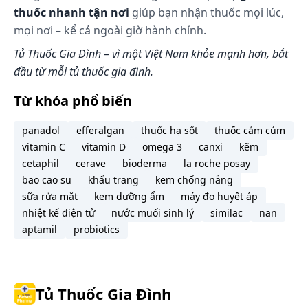
thuốc nhanh tận nơi
giúp bạn nhận thuốc mọi lúc,
mọi nơi – kể cả ngoài giờ hành chính.
Tủ Thuốc Gia Đình – vì một Việt Nam khỏe mạnh hơn, bắt
đầu từ mỗi tủ thuốc gia đình.
Từ khóa phổ biến
panadol
efferalgan
thuốc hạ sốt
thuốc cảm cúm
vitamin C
vitamin D
omega 3
canxi
kẽm
cetaphil
cerave
bioderma
la roche posay
bao cao su
khẩu trang
kem chống nắng
sữa rửa mặt
kem dưỡng ẩm
máy đo huyết áp
nhiệt kế điện tử
nước muối sinh lý
similac
nan
aptamil
probiotics
Tủ Thuốc Gia Đình