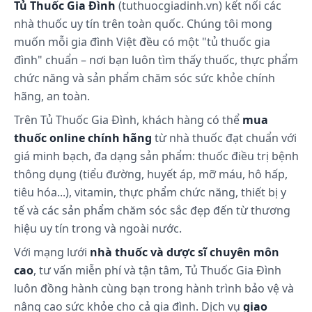
Tủ Thuốc Gia Đình
(tuthuocgiadinh.vn) kết nối các
Chưa có thông tin
nhà thuốc uy tín trên toàn quốc. Chúng tôi mong
Những lưu ý khi sử dụng:
muốn mỗi gia đình Việt đều có một "tủ thuốc gia
đình" chuẩn – nơi bạn luôn tìm thấy thuốc, thực phẩm
Sản phẩm này không phải là thuốc và không có
chức năng và sản phẩm chăm sóc sức khỏe chính
tác dụng thay thế thuốc chữa bệnh. Đọc kỹ
hãng, an toàn.
hướng dẫn sử dụng trước khi dùng.
Trên Tủ Thuốc Gia Đình, khách hàng có thể
mua
Cách bảo quản:
thuốc online chính hãng
từ nhà thuốc đạt chuẩn với
Bảo quản nơi khô thoáng ở nhiệt độ dưới 30 độ C.
giá minh bạch, đa dạng sản phẩm: thuốc điều trị bệnh
Sử dụng hết trong vòng 3 tháng kể từ ngày mở nắp
thông dụng (tiểu đường, huyết áp, mỡ máu, hô hấp,
sản phẩm.
tiêu hóa...), vitamin, thực phẩm chức năng, thiết bị y
tế và các sản phẩm chăm sóc sắc đẹp đến từ thương
hiệu uy tín trong và ngoài nước.
Với mạng lưới
nhà thuốc và dược sĩ chuyên môn
cao
, tư vấn miễn phí và tận tâm, Tủ Thuốc Gia Đình
luôn đồng hành cùng bạn trong hành trình bảo vệ và
nâng cao sức khỏe cho cả gia đình. Dịch vụ
giao